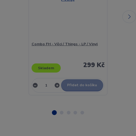
Combo FH - Věci / Things - LP / Vinyl
Combo FH - Věc
299 Kč
Skladem
Skladem
Přidat do košíku