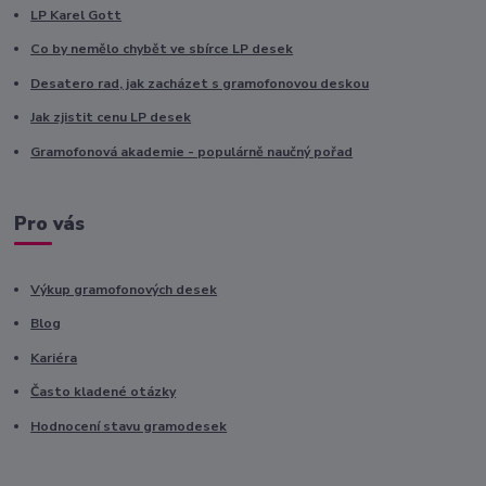
LP Karel Gott
Co by nemělo chybět ve sbírce LP desek
Desatero rad, jak zacházet s gramofonovou deskou
Jak zjistit cenu LP desek
Gramofonová akademie - populárně naučný pořad
Pro vás
Výkup gramofonových desek
Blog
Kariéra
Často kladené otázky
Hodnocení stavu gramodesek