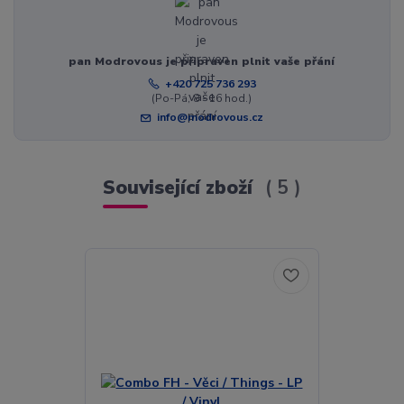
pan Modrovous je připraven plnit vaše přání
+420 725 736 293
(Po-Pá, 8 - 16 hod.)
info@modrovous.cz
Související zboží
5