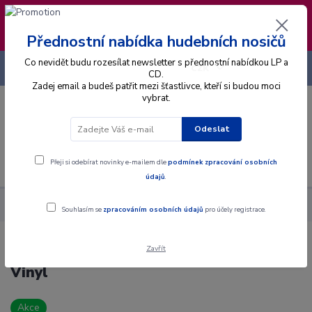
❣️ Od 4.8. do 13.8. čerpám dovolenou. Datum
expedice objednávek se posouvá na pátek
14.8.2026 🐋
Přednostní nabídka hudebních nosičů
Co nevidět budu rozesílat newsletter s přednostní nabídkou LP a
+420 725 736 293
CZK
(Po-Pá, 8 - 16 hod.)
CD.
Zadej email a budeš patřit mezi šťastlivce, kteří si budou moci
vybrat.
0
0 Kč
Odeslat
Menu
Přeji si odebírat novinky e-mailem dle
podmínek zpracování osobních
údajů
.
Alba
Gramodesky
Combo FH - Mini Jazz Klub 11 - SP / Vinyl
Souhlasím se
zpracováním osobních údajů
pro účely registrace.
Zavřít
Combo FH - Mini Jazz Klub 11 - SP /
Vinyl
Akce