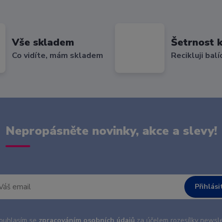
Vše skladem
Šetrnost k
Co vidíte, mám skladem
Recikluji balí
Nepropásněte novinky, akce a slevy!
Přihlási
uhlasím se
zpracováním osobních údajů
za účelem rozesílky newsle