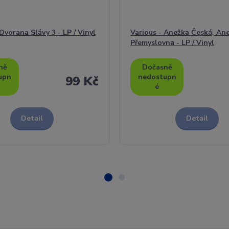
Dvorana Slávy 3 - LP / Vinyl
Various - Anežka Česká, An
Přemyslovna - LP / Vinyl
ně
Dočasně
upn
nedostupn
99 Kč
é
Detail
Detail