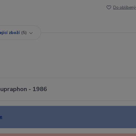
Do oblíbený
jící zboží
5
 Supraphon - 1986
e