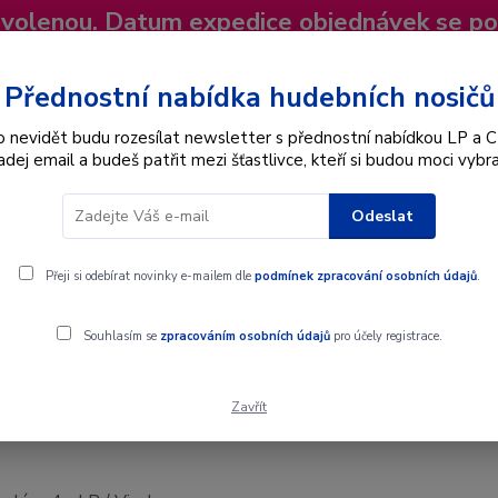
dovolenou. Datum expedice objednávek se p
niky
Nevíte si rady? Zavolejte.
+420 725
Více
Přednostní nabídka hudebních nosičů
o nevidět budu rozesílat newsletter s přednostní nabídkou LP a C
adej email a budeš patřit mezi šťastlivce, kteří si budou moci vybra
Hledat
Odeslat
Interpret
Karel Gott
Dárkové poukazy
Přeji si odebírat novinky e-mailem dle
podmínek zpracování osobních údajů
.
Vinyl
Souhlasím se
zpracováním osobních údajů
pro účely registrace.
Zavřít
nyl