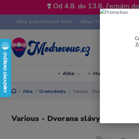
❣️ Od 4.8. do 13.8. čerpám 
Výkup gramofonových desek
Výkup CD
Výkup hi-fi tech
C
Z
Alba
Hudební styly
Alba
Gramodesky
Various - Dvorana slávy 4 - LP / 
Various - Dvorana slávy 4 - LP / Vi