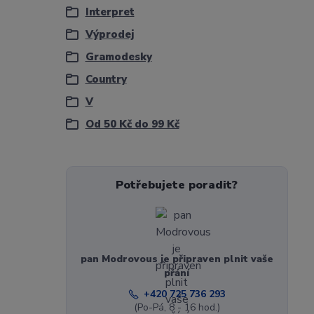
Interpret
Výprodej
Gramodesky
Country
V
Od 50 Kč do 99 Kč
Potřebujete poradit?
pan Modrovous je připraven plnit vaše
přání
+420 725 736 293
(Po-Pá, 8 - 16 hod.)