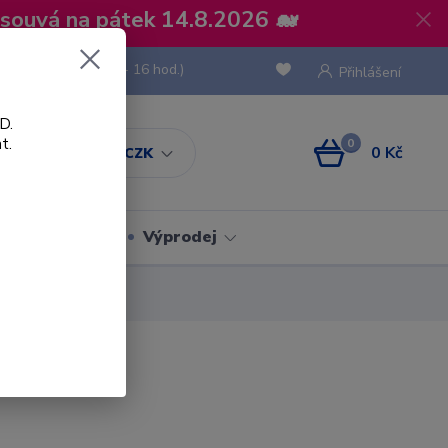
osouvá na pátek 14.8.2026 🐋
 736 293
(Po-Pá, 8 - 16 hod.)
Přihlášení
D.
t.
0
0 Kč
CZK
Obaly
Výprodej