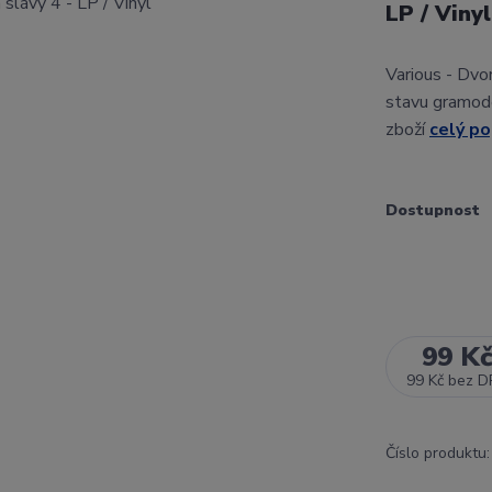
LP / Viny
Various - Dvo
stavu gramode
zboží
celý po
Dostupnost
99 K
99 Kč
bez D
Číslo produktu: