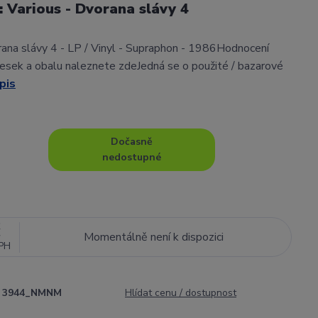
l: Various - Dvorana slávy 4
rana slávy 4 - LP / Vinyl - Supraphon - 1986Hodnocení
sek a obalu naleznete zdeJedná se o použité / bazarové
pis
Dočasně
nedostupné
č
Momentálně není k dispozici
PH
3944_NMNM
Hlídat cenu / dostupnost