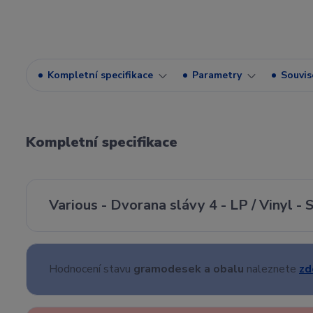
Kompletní specifikace
Parametry
Souvise
Kompletní specifikace
Various - Dvorana slávy 4 - LP / Vinyl -
Hodnocení stavu
gramodesek a obalu
naleznete
zd