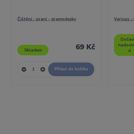
Čištění - praní - gramodesky
Various - 
Dočas
69 Kč
nedost
Skladem
é
Přidat do košíku