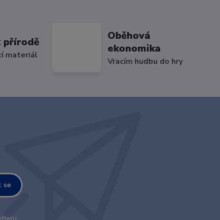
Oběhová
 přírodě
ekonomika
cí materiál
Vracím hudbu do hry
t se
tteru.