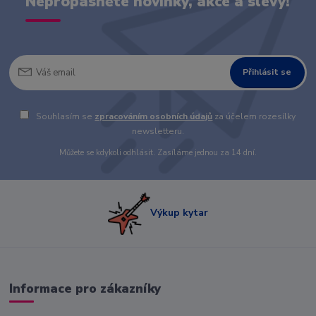
Nepropásněte novinky, akce a slevy!
Přihlásit se
Souhlasím se
zpracováním osobních údajů
za účelem rozesílky
newsletteru.
Můžete se kdykoli odhlásit. Zasíláme jednou za 14 dní.
Výkup kytar
Informace pro zákazníky