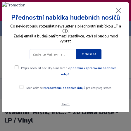
❣️ Od 4.8. do 13.8. čerpám dovolenou. Datum
expedice objednávek se posouvá na pátek
14.8.2026 🐋
Přednostní nabídka hudebních nosičů
Co nevidět budu rozesílat newsletter s přednostní nabídkou LP a
+420 725 736 293
CZK
(Po-Pá, 8 - 16 hod.)
CD.
Zadej email a budeš patřit mezi šťastlivce, kteří si budou moci
vybrat.
0
0 Kč
Odeslat
Menu
Přeji si odebírat novinky e-mailem dle
podmínek zpracování osobních
údajů
.
Alba
Gramodesky
Vladimír Mišík, Etc… - 20 Deka Duše - LP /
Souhlasím se
zpracováním osobních údajů
pro účely registrace.
Vinyl
Zavřít
Vladimír Mišík, Etc… - 20 Deka Duše -
LP / Vinyl