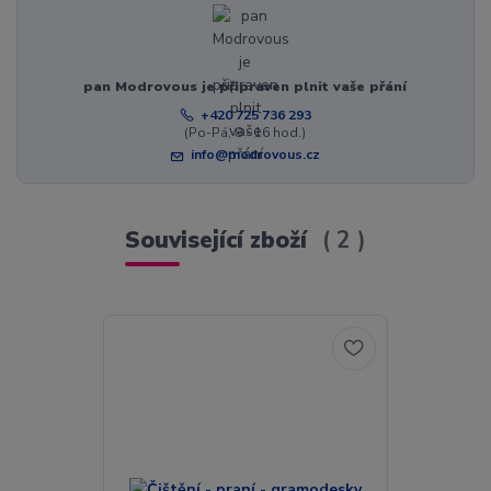
pan Modrovous je připraven plnit vaše přání
+420 725 736 293
(Po-Pá, 8 - 16 hod.)
info@modrovous.cz
Související zboží
2