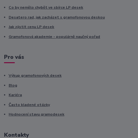
Co by nemělo chybět ve sbírce LP desek
Desatero rad, jak zacházet s gramofonovou deskou
Jak zjistit cenu LP desek
Gramofonová akademie - populárně naučný pořad
Pro vás
Výkup gramofonových desek
Blog
Kariéra
Často kladené otázky
Hodnocení stavu gramodesek
Kontakty