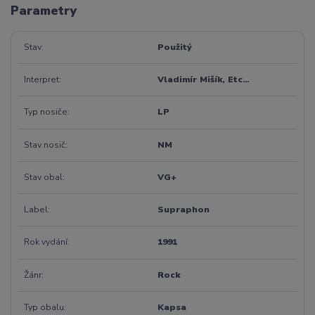
Parametry
Stav
Použitý
Interpret
Vladimír Mišík, Etc…
Typ nosiče
LP
Stav nosič
NM
Stav obal
VG+
Label
Supraphon
Rok vydání
1991
Žánr
Rock
Typ obalu
Kapsa