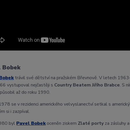
l Bobek
 Bobek
trávil své dětství na pražském Břevnově. V letech 19
66 vystupoval nejčastěji s
Country Beatem Jiřího Brabce
. S 
působil až do roku 1990.
1978 se v rezidenci amerického velvyslanectví setkal s ameri
m si i zazpíval.
980 byl
Pavel Bobek
oceněn ziskem
Zlaté porty
za zásluhy a