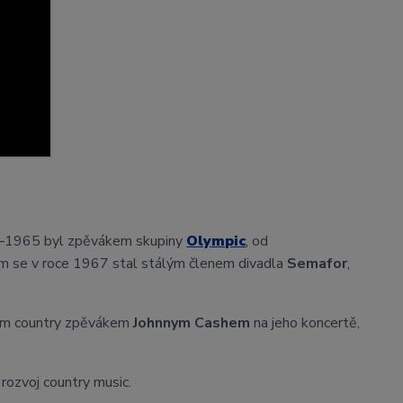
63–1965 byl zpěvákem skupiny
Olympic
, od
ním se v roce 1967 stal stálým členem divadla
Semafor
,
ckým country zpěvákem
Johnnym Cashem
na jeho koncertě,
 rozvoj country music.