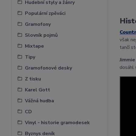
Hudební styly a žánry
Populární zpěváci
Hist
Gramofony
Count
Slovník pojmů
však ne
Mixtape
tančí s
Tipy
Jimmie
dosáhl 
Gramofonové desky
Z tisku
Karel Gott
Vážná hudba
CD
Vinyl - historie gramodesek
Byznys deník