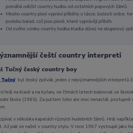
pomáhá odlišit country hudbu od ostatních popových žánrů.
Mnoho country písní vypráví příběhy o lásce, bolesti srdce, tvr
podobu balad, což jsou písně, které vyprávějí příběh.
Od svého vzniku country hudba kladla důraz na skupinový zpě
ýznamnější čeští country interpreti
l Tučný český country boy
 Tučný
byl český zpěvák, jeden z nejvýznamnějších interpretů č
ví hrál na klavír a na kytaru, ve čtrnácti letech bubnoval ve ško
odní škole (1965). Za pultem toho ale moc nenastál, postupně v
em.
 zpíval v několika kapelách různých hudebních žánrů. Hrál napřík
ít. Až pak se našel v country stylu. V roce 1967 vystoupil jako 