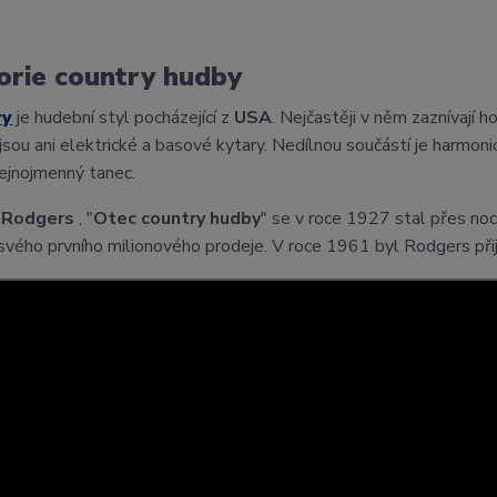
orie country hudby
ry
je hudební styl pocházející z
USA
. Nejčastěji v něm zaznívají h
jsou ani elektrické a basové kytary. Nedílnou součástí je harmonic
tejnojmenný tanec.
 Rodgers
, "
Otec country hudby
" se v roce 1927 stal přes noc
svého prvního milionového prodeje. V roce 1961 byl Rodgers přij