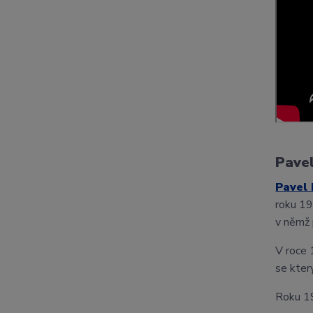
Pave
Pavel
roku 19
v němž 
V roce 
se který
Roku 1