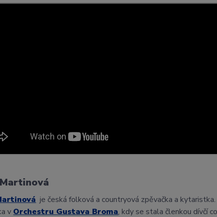
 Martinová
Martinová
je česká folková a countryová zpěvačka a kytaristka
ka v
Orchestru Gustava Broma
, kdy se stala členkou dívčí 