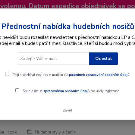
dovolenou. Datum expedice objednávek se p
niky
Nevíte si rady? Zavolejte.
+420 725
Více
Přednostní nabídka hudebních nosičů
o nevidět budu rozesílat newsletter s přednostní nabídkou LP a C
adej email a budeš patřit mezi šťastlivce, kteří si budou moci vybra
Hledat
Odeslat
Interpret
Karel Gott
Dárkové poukazy
Přeji si odebírat novinky e-mailem dle
podmínek zpracování osobních údajů
.
Souhlasím se
zpracováním osobních údajů
pro účely registrace.
Zavřít
try - hudební styl
Hudební styly a žánry
08
2023