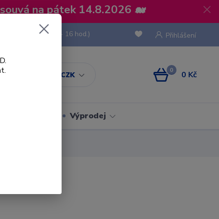
osouvá na pátek 14.8.2026 🐋
 736 293
(Po-Pá, 8 - 16 hod.)
Přihlášení
D.
t.
0
0 Kč
CZK
Obaly
Výprodej