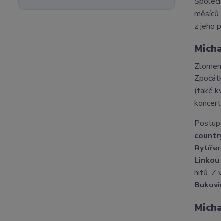
Společn
měsíců.
z jeho 
Micha
Zlomem 
Zpočátk
(také k
koncert
Postupe
countr
Rytíře
Linkou
hitů. Z
Bukov
Micha