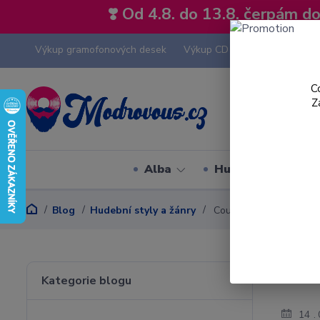
❣️ Od 4.8. do 13.8. čerpám 
Výkup gramofonových desek
Výkup CD
Výkup hi-fi tech
C
Z
Alba
Hudební styly
Blog
Hudební styly a žánry
Country - hudební styl
Coun
Kategorie blogu
14