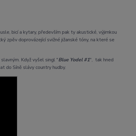
ousle, bicí a kytary, především pak ty akustické, výjimkou
ký zpěv doprovázející svižné jižanské tóny, na které se
 slavným. Když vyšel singl "
Blue Yodel #1
", tak hned
at do Síně slávy country hudby.