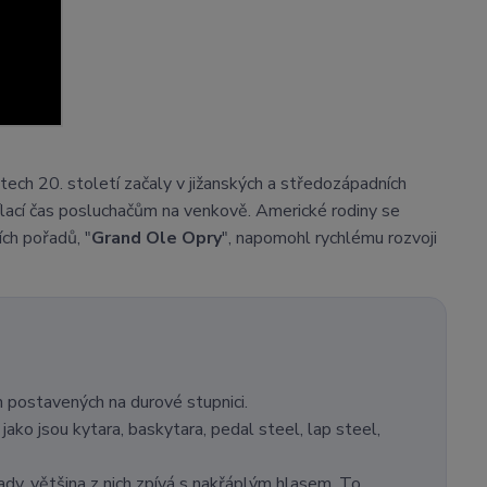
tech 20. století začaly v jižanských a středozápadních
ílací čas posluchačům na venkově. Americké rodiny se
ích pořadů, "
Grand Ole Opry
", napomohl rychlému rozvoji
h postavených na durové stupnici.
jako jsou kytara, baskytara, pedal steel, lap steel,
ady, většina z nich zpívá s nakřáplým hlasem. To