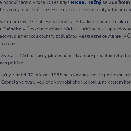
é období začalo v roce 1980, když
Michal Tučný
se
Zdeňkem 
bě vznikla řada hitů, které sice už tolik nerezonovaly v táborni
vizní obrazovce se objevil v několika estrádních pořadech, jako 
a Tučného
v Českém rozhlase. Michal Tučný se stal opravdovo
acoval s americkou country zpěvačkou
Rattlesnake Annie
(v Č
né album.
 života žil Michal Tučný jako bohém. Navzdory prodělané žloutenc
ním potížím.
Tučný zemřel 10. března 1995 na rakovinu jater. Je pochován na
 Gabriela ve tvaru velkého kovbojského klobouku, na kterém hoří