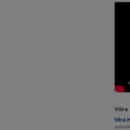
Věra
Věra 
zpěvač