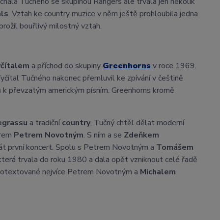
chala Tučného se skupinou Rangers ale trvala jen několik
als
. Vztah ke country muzice v něm ještě prohloubila jedna
 prožil bouřlivý milostný vztah.
yčítalem
a příchod do skupiny
Greenhorns
v roce 1969.
Vyčítal Tučného nakonec přemluvil ke zpívání v češtině
extů k převzatým americkým písním. Greenhorns kromě
egrassu
a tradiční
country
, Tučný chtěl dělat moderní
érem
Petrem Novotným
. S ním a se
Zdeňkem
dehrát první koncert. Spolu s Petrem Novotným a
Tomášem
 která trvala do roku 1980 a dala opět vzniknout celé řadě
sky otextované nejvíce Petrem Novotným a
Michalem