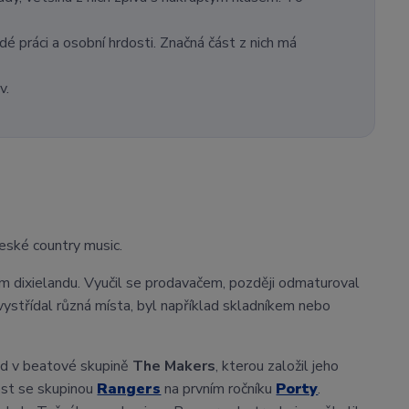
dé práci a osobní hrdosti. Značná část z nich má
v.
eské country music.
lním dixielandu. Vyučil se prodavačem, později odmaturoval
ystřídal různá místa, byl například skladníkem nebo
lad v beatové skupině
The Makers
, kterou založil jeho
host se skupinou
Rangers
na prvním ročníku
Porty
.