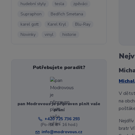
hudební styly
tesla
zpěváci
Supraphon
Bedřich Smetana
karel gott
Karel Kryl
Blu-Ray
Novinky
vinyl
historie
Nejv
Potřebujete poradit?
Micha
Michal
V dětst
na obch
pan Modrovous je připraven plnit vaše
pošťák
přání
+420 725 736 293
Nejdřív
(Po-Pá, 8 - 16 hod.)
bratr V
info@modrovous.cz