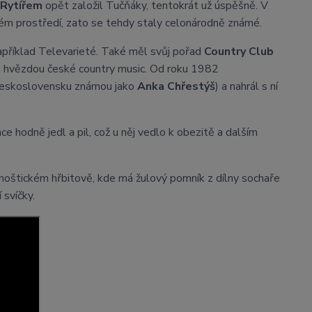
Rytířem
opět založil Tučňáky, tentokrát už úspěšně. V
ckém prostředí, zato se tehdy staly celonárodně známé.
například Televarieté. Také měl svůj pořad
Country Club
u hvězdou české country music. Od roku 1982
eskoslovensku známou jako
Anka Chřestýš
) a nahrál s ní
e hodně jedl a pil, což u něj vedlo k obezitě a dalším
 hoštickém hřbitově, kde má žulový pomník z dílny sochaře
 svíčky.