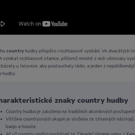
chu
country
hudby přispělo i rozhlasové vysílání. Ve dvacátých le
 vznikat rozhlasové stanice, přičemž mnohé z nich věnovaly vys
cházely u televize, aby poslouchaly rádio, a jeden z nejoblíbenějš
y
hudby.
harakteristické znaky country hudby
Country hudba je založena na tradičních akordových postupec
Většina countryových skupin je složena ze strunných nástrojů, 
banjo a housle.
Ať už country umělci pocházejí ze Západní Virginie nebo z Kan