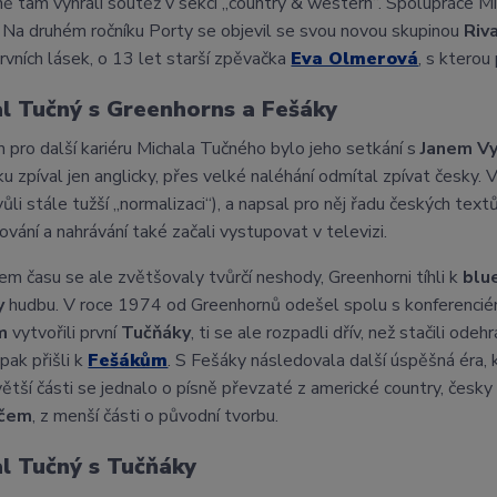
ě tam vyhráli soutěž v sekci „country & western“. Spolupráce Mi
 Na druhém ročníku Porty se objevil se svou novou skupinou
Riv
prvních lásek, o 13 let starší zpěvačka
Eva Olmerová
, s kterou
l Tučný s Greenhorns a Fešáky
pro další kariéru Michala Tučného bylo jeho setkání s
Janem V
u zpíval jen anglicky, přes velké naléhání odmítal zpívat česky. 
vůli stále tužší „normalizaci“), a napsal pro něj řadu českých t
ování a nahrávání také začali vystupovat v televizi.
m času se ale zvětšovaly tvůrčí neshody, Greenhorni tíhli k
blu
y
hudbu. V roce 1974 od Greenhornů odešel spolu s konferenci
m
vytvořili první
Tučňáky
, ti se ale rozpadli dřív, než stačili o
pak přišli k
Fešákům
. S Fešáky následovala další úspěšná éra,
 větší části se jednalo o písně převzaté z americké country, če
ičem
, z menší části o původní tvorbu.
l Tučný s Tučňáky