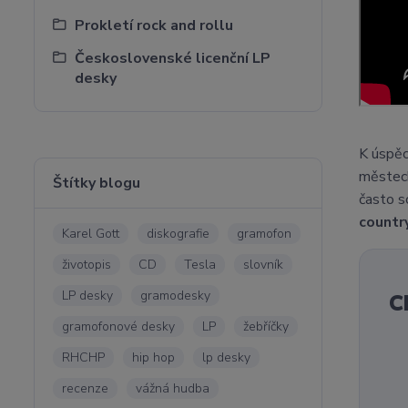
Prokletí rock and rollu
Československé licenční LP
desky
K úspě
městech
Štítky blogu
často s
countr
Karel Gott
diskografie
gramofon
životopis
CD
Tesla
slovník
LP desky
gramodesky
C
gramofonové desky
LP
žebříčky
RHCHP
hip hop
lp desky
recenze
vážná hudba