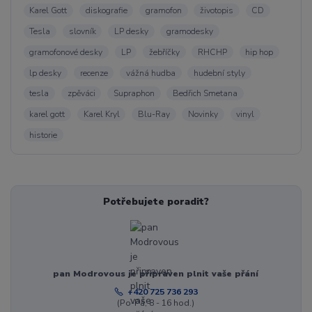
Karel Gott
diskografie
gramofon
životopis
CD
Tesla
slovník
LP desky
gramodesky
gramofonové desky
LP
žebříčky
RHCHP
hip hop
lp desky
recenze
vážná hudba
hudební styly
tesla
zpěváci
Supraphon
Bedřich Smetana
karel gott
Karel Kryl
Blu-Ray
Novinky
vinyl
historie
Potřebujete poradit?
pan Modrovous je připraven plnit vaše přání
+420 725 736 293
(Po-Pá, 8 - 16 hod.)