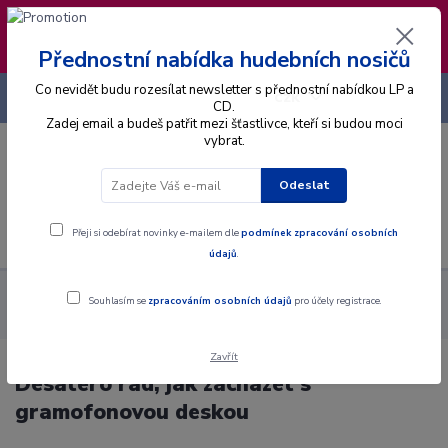
❣️ Od 4.8. do 13.8. čerpám dovolenou. Datum
expedice objednávek se posouvá na pátek
14.8.2026 🐋
Přednostní nabídka hudebních nosičů
Co nevidět budu rozesílat newsletter s přednostní nabídkou LP a
+420 725 736 293
CZK
(Po-Pá, 8 - 16 hod.)
CD.
Zadej email a budeš patřit mezi šťastlivce, kteří si budou moci
vybrat.
0
0 Kč
Odeslat
Menu
Přeji si odebírat novinky e-mailem dle
podmínek zpracování osobních
údajů
.
Blog
Gramofonové desky
Desatero rad, jak zacházet s
Souhlasím se
zpracováním osobních údajů
pro účely registrace.
gramofonovou deskou
Zavřít
Desatero rad, jak zacházet s
gramofonovou deskou