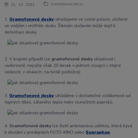
Gramofonové desky
21
10
2021
1.
Gramofonové desky
skladujeme ve svislé poloze, uložené
ve vnějším i vnitřním obalu. Šikmým uložením může dojít k
deformaci desky.
2. V krajním případě lze
gramofonové desky
skladovat i
vodorovně, nejvýše však 20 desek v jednom sloupci ( stejné
velikosti, v obalech, na tvrdé podložce)
3.
Gramofonové desky
ukládáme v dostatečné vzdálenosti od
topných těles, sálavého tepla nebo slunečních paprsků.
4.
Gramofonové desky
lze čistit antistaickou utěrkou, která bývá
k dostání v prodejnách FOTO-KINO nebo
Supraphon
.