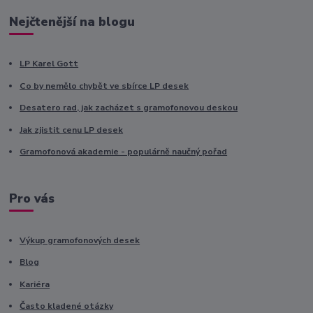
Nejčtenější na blogu
LP Karel Gott
Co by nemělo chybět ve sbírce LP desek
Desatero rad, jak zacházet s gramofonovou deskou
Jak zjistit cenu LP desek
Gramofonová akademie - populárně naučný pořad
Pro vás
Výkup gramofonových desek
Blog
Kariéra
Často kladené otázky