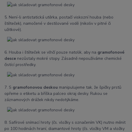
5. Není-li antistatická utěrka, postačí viskozní houba (nebo
štěteček), namočené v destilované vodě (nikoliv v pitné či
užitkové).
6. Houba i štěteček se vlhčí pouze natolik, aby na
gramofonové
desce
nezůstaly mokré stopy. Zásadně nepoužíváme chemické
čistící prostředky.
7. S
gramofonovou deskou
manipulujeme tak, že špičky prstů
opřeme o etiketu a bříška palceo okraj desky. Rukou se
záznamových drážek nikdy nedotýkáme.
8. Safírové snímací hroty (čs. vložky s označením VK) nutno měnit
po 100 hodinách hraní, diamantové hroty (čs. vložky VM a vložky