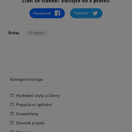
Líbil se článek? Sdílejte ho s přáteli
Facebook
Twitter
Štítky
LP desky
Kategorie blogu
Hudební styly a žánry
Populární zpěváci
Gramofony
Slovník pojmů