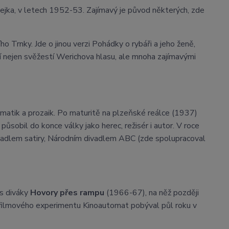
ejka, v letech 1952-53. Zajímavý je původ některých, zde
ho Trnky. Jde o jinou verzi Pohádky o rybáři a jeho ženě,
ší nejen svěžestí Werichova hlasu, ale mnoha zajímavými
amatik a prozaik. Po maturitě na plzeňské reálce (1937)
ůsobil do konce války jako herec, režisér i autor. V roce
vadlem satiry, Národním divadlem ABC (zde spolupracoval
 s diváky
Hovory přes rampu
(1966-67), na něž později
 filmového experimentu Kinoautomat pobýval půl roku v