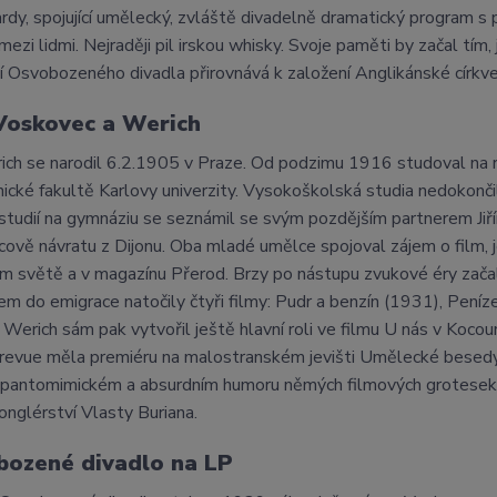
rdy, spojující umělecký, zvláště divadelně dramatický program s 
mezi lidmi. Nejraději pil irskou whisky. Svoje paměti by začal tí
í Osvobozeného divadla přirovnává k založení Anglikánské církve
Voskovec a Werich
ich se narodil 6.2.1905 v Praze. Od podzimu 1916 studoval na 
nické fakultě Karlovy univerzity. Vysokoškolská studia nedokonči
tudií na gymnáziu se seznámil se svým pozdějším partnerem Jiří
ově návratu z Dijonu. Oba mladé umělce spojoval zájem o film, 
m světě a v magazínu Přerod. Brzy po nástupu zvukové éry začal
m do emigrace natočily čtyři filmy: Pudr a benzín (1931), Peníz
 Werich sám pak vytvořil ještě hlavní roli ve filmu U nás v Koc
revue měla premiéru na malostranském jevišti Umělecké besedy 19.
 pantomimickém a absurdním humoru němých filmových grotesek. Bez
žonglérství Vlasty Buriana.
bozené divadlo na LP