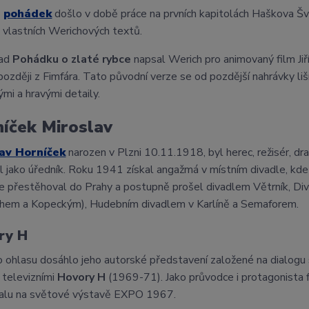
ě
pohádek
došlo v době práce na prvních kapitolách Haškova Šv
 vlastních Werichových textů.
lad
Pohádku o zlaté rybce
napsal Werich pro animovaný film Jiří
ozději z Fimfára. Tato původní verze se od pozdější nahrávky li
mi a hravými detaily.
íček Miroslav
av Horníček
narozen v Plzni 10.11.1918, byl herec, režisér, dr
l jako úředník. Roku 1941 získal angažmá v místním divadle, kde p
 přestěhoval do Prahy a postupně prošel divadlem Větrník, Di
hem a Kopeckým), Hudebním divadlem v Karlíně a Semaforem.
ry H
 ohlasu dosáhlo jeho autorské představení založené na dialogu
 televizními
Hovory H
(1969-71). Jako průvodce i protagonista
alu na světové výstavě EXPO 1967.