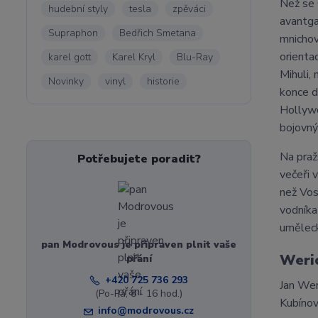
Než se 
hudební styly
tesla
zpěváci
avantga
Supraphon
Bedřich Smetana
mnichov
orienta
karel gott
Karel Kryl
Blu-Ray
Mihuli,
Novinky
vinyl
historie
konce d
Hollywo
bojovný
Na praž
Potřebujete poradit?
večeři 
než Vos
vodníka
uměleck
pan Modrovous je připraven plnit vaše
Weri
přání
+420 725 736 293
Jan Wer
(Po-Pá, 8 - 16 hod.)
Kubínov
info@modrovous.cz