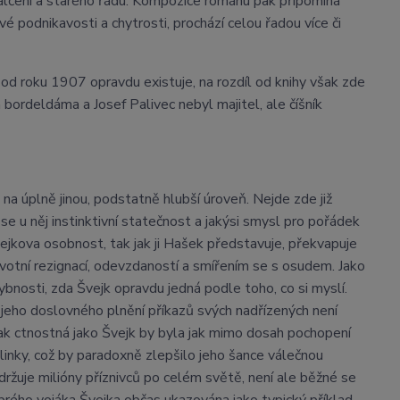
lčení a starého řádu. Kompozice románu pak připomíná
vé podnikavosti a chytrosti, prochází celou řadou více či
 od roku 1907 opravdu existuje, na rozdíl od knihy však zde
bordeldáma a Josef Palivec nebyl majitel, ale číšník
a úplně jinou, podstatně hlubší úroveň. Nejde zde již
e u něj instinktivní statečnost a jakýsi smysl pro pořádek
jkova osobnost, tak jak ji Hašek představuje, překvapuje
ivotní rezignací, odevzdaností a smířením se s osudem. Jako
bnosti, zda Švejk opravdu jedná podle toho, co si myslí.
cí jeho doslovného plnění příkazů svých nadřízených není
ak ctnostná jako Švejk by byla jak mimo dosah pochopení
 linky, což by paradoxně zlepšilo jeho šance válečnou
ržuje milióny příznivců po celém světě, není ale běžné se