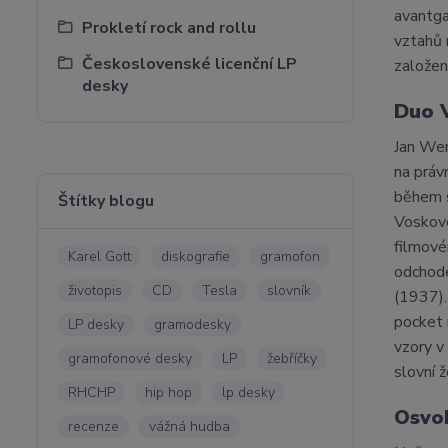
avantga
Prokletí rock and rollu
vztahů 
Československé licenční LP
založen
desky
Duo 
Jan Wer
na práv
během s
Štítky blogu
Voskovc
filmové
Karel Gott
diskografie
gramofon
odchode
životopis
CD
Tesla
slovník
(1937).
pocket 
LP desky
gramodesky
vzory v
gramofonové desky
LP
žebříčky
slovní 
RHCHP
hip hop
lp desky
Osvo
recenze
vážná hudba