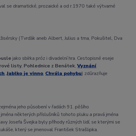
val se dramatické, prozaické a od r.1970 také výtvarné
ežisérsky (Tvrďák aneb Albert, Julius a tma, Pokušitel, Dva
ousle
jako sbírka próz i divadelní hra. Cestopisné eseje
rové listy
,
Pohlednice z Benátek
,
Vyznání
ch
,
Jablko je vinno
,
Chvála pohybu
) zdůrazňuje
, zejména jeho působení v řadách 91. pěšího
ména některých příslušníků tohoto pluku a pravá jména
avy Josefa Švejka byly příhody různých lidí, se kterými se
ukáše, který se jmenoval František Strašlipka.