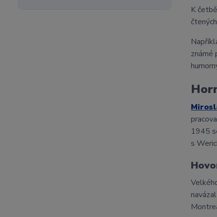
K četb
čtených
Napřík
známé p
humorný
Horn
Mirosl
pracova
1945 se
s Weric
Hovo
Velkého
navázal
Montre