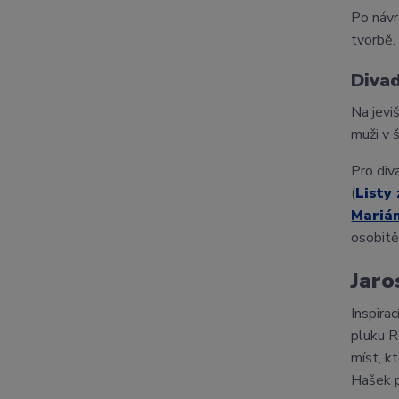
Po návr
tvorbě.
Divad
Na jevi
muži v 
Pro div
(
Listy
Mariá
osobitě
Jaro
Inspira
pluku R
míst, k
Hašek p