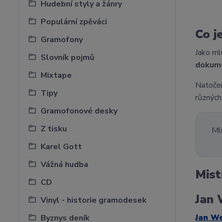
Hudební styly a žánry
Populární zpěváci
Co j
Gramofony
Jako ml
Slovník pojmů
dokum
Mixtape
Natočen
Tipy
různých
Gramofonové desky
Z tisku
Ml
Karel Gott
Vážná hudba
Mist
CD
Jan 
Vinyl - historie gramodesek
Jan We
Byznys deník