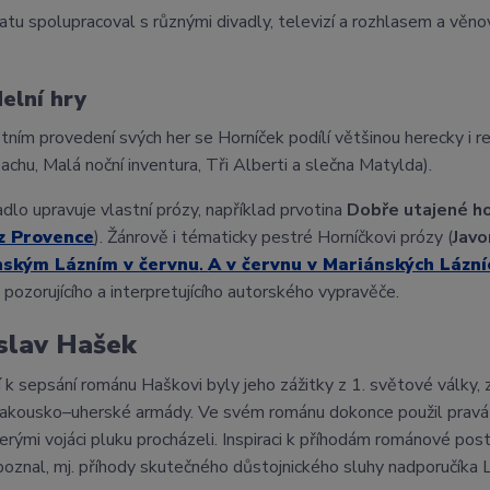
atu spolupracoval s různými divadly, televizí a rozhlasem a věno
elní hry
štním provedení svých her se Horníček podílí většinou herecky i r
šachu, Malá noční inventura, Tři Alberti a slečna Matylda).
adlo upravuje vlastní prózy, například prvotina
Dobře utajené h
 z Provence
). Žánrově i tématicky pestré Horníčkovi prózy (
Javo
nským Lázním v červnu
.
A v červnu v Mariánských Lázní
 pozorujícího a interpretujícího autorského vypravěče.
slav Hašek
cí k sepsání románu Haškovi byly jeho zážitky z 1. světové války
akousko–uherské armády. Ve svém románu dokonce použil pravá j
terými vojáci pluku procházeli. Inspiraci k příhodám románové post
oznal, mj. příhody skutečného důstojnického sluhy nadporučíka L