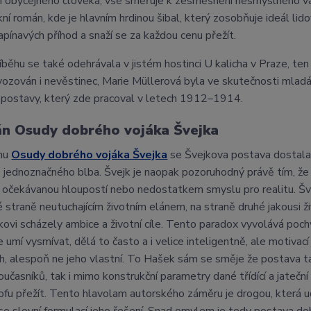
 obyčejného člověka, vše směřuje k zesměšnění nesmyslného vá
kní román, kde je hlavním hrdinou šibal, který zosobňuje ideál lido
pínavých příhod a snaží se za každou cenu přežít.
íběhu se také odehrávala v jistém hostinci U kalicha v Praze, ten
vozován i nevěstinec, Marie Müllerová byla ve skutečnosti mladá 
postavy, který zde pracoval v letech 1912–1914.
n Osudy dobrého vojáka Švejka
nu
Osudy dobrého vojáka Švejka
se Švejkova postava dostala n
 jednoznačného blba. Švejk je naopak pozoruhodný právě tím, že s
s očekávanou hloupostí nebo nedostatkem smyslu pro realitu. Šve
é straně neutuchajícím životním elánem, na straně druhé jakousi ž
kovi scházely ambice a životní cíle. Tento paradox vyvolává pochy
e umí vysmívat, dělá to často a i velice inteligentně, ale motiva
, alespoň ne jeho vlastní. To Hašek sám se směje že postava t
oučasníků, tak i mimo konstrukční parametry dané třídící a jateční
ofu přežít. Tento hlavolam autorského záměru je drogou, která ud