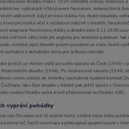
Osvobozené divadlo stalo r. 1929 výhradně scénou Voskovce a We
rdních her, vybíraných Vítězslavem Nezvalem. Jedenáctiletá čin
ských událostech, když jim byla vládou tzv. druhé republiky odň
ci, která prý mohla vést k nežádoucí odezvě v hledišti. Neuskuteč
 nová adaptace Nestroyovy frašky a divadlo bylo 9.11.1938 uzavř
ruhé světové války hráli jek anglicky pro americké publikum, tak i 
odu, nicméně jejich hlavním polem působení se stalo české vysílá
ch pořadech s aktuálními texty pro Ježkovy melodie.
ské jeviště se Werich vrátil po svém návratu do Čech (1945) v 
v Realistickém divadle (1946). Po Voskovcově návratu (1946) o
kovec znovu odešel do Ameriky, nastudoval hudební komedii Divo
 Čochtana. Jako člen divadle v Karlíně pak ještě (spolu s Vlast
ého vedení Divadla satira, které přejmenoval na Divadlo ABC.
ch vypráví pohádky
ich zde čte nejen své tři vlastní texty, vzniklé mimo knihu pohá
a bohatá řeč, časté novotvary a překvapivá spojení souzní s Wer