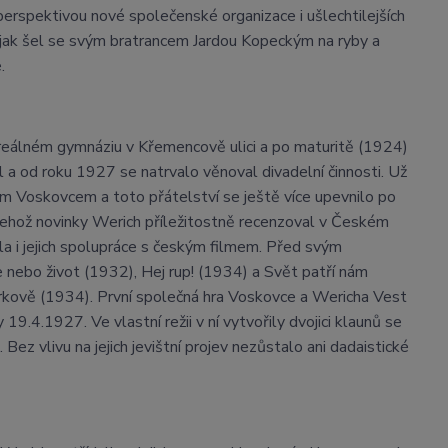
perspektivou nové společenské organizace i ušlechtilejších
m, jak šel se svým bratrancem Jardou Kopeckým na ryby a
.
reálném gymnáziu v Křemencově ulici a po maturitě (1924)
l a od roku 1927 se natrvalo věnoval divadelní činnosti. Už
m Voskovcem a toto přátelství se ještě více upevnilo po
jehož novinky Werich příležitostně recenzoval v Českém
a i jejich spolupráce s českým filmem. Před svým
e nebo život (1932), Hej rup! (1934) a Svět patří nám
ourkově (1934). První společná hra Voskovce a Wericha Vest
4.1927. Ve vlastní režii v ní vytvořily dvojici klaunů se
 vlivu na jejich jevištní projev nezůstalo ani dadaistické