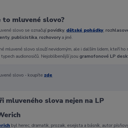
e to mluvené slovo?
uvené slovo se označují
povídky
,
dětské pohádky
,
rozhlasové
enty
,
publicistika
,
rozhovory
a jiné.
é mluvené slovo slouží nevidomým, ale i dalším lidem, kteří ho
 typech audionosičů. Nejoblíbenější jsou
gramofonové LP desk
uvené slovo - koupíte
zde
ři mluveného slova nejen na LP
Werich
rich
byl herec, dramatik, prozaik, esejista a básník, autor pís