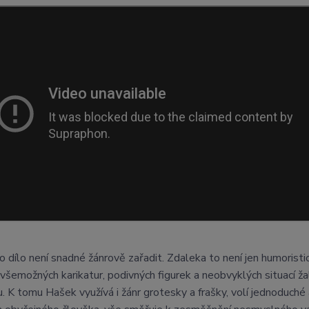
 dílo není snadné žánrově zařadit. Zdaleka to není jen humoristick
všemožných karikatur, podivných figurek a neobvyklých situací ža
. K tomu Hašek využívá i žánr grotesky a frašky, volí jednoduch