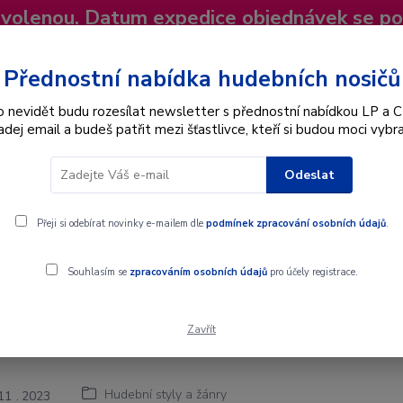
dovolenou. Datum expedice objednávek se p
niky
Nevíte si rady? Zavolejte.
+420 725
Více
Přednostní nabídka hudebních nosičů
o nevidět budu rozesílat newsletter s přednostní nabídkou LP a C
adej email a budeš patřit mezi šťastlivce, kteří si budou moci vybra
Hledat
Odeslat
Interpret
Karel Gott
Dárkové poukazy
Přeji si odebírat novinky e-mailem dle
podmínek zpracování osobních údajů
.
a LP
Souhlasím se
zpracováním osobních údajů
pro účely registrace.
Zavřít
ené slovo nejen na LP
Hudební styly a žánry
11
2023