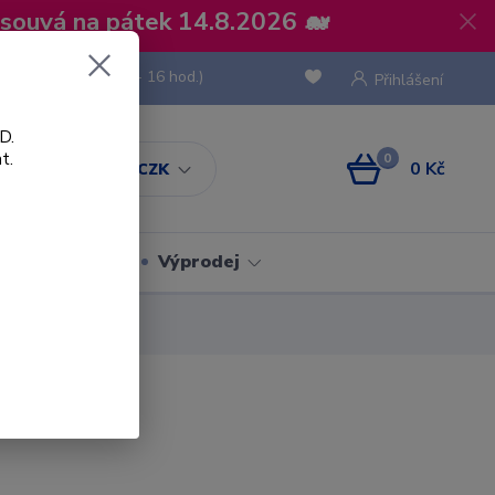
osouvá na pátek 14.8.2026 🐋
 736 293
(Po-Pá, 8 - 16 hod.)
Přihlášení
D.
t.
0
0 Kč
CZK
Obaly
Výprodej