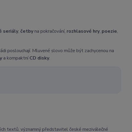
 seriály
,
četby
na pokračování,
rozhlasové hry
,
poezie
,
 rádi poslouchají. Mluvené slovo může být zachycenou na
y
a kompaktní
CD disky
.
ňových textů, významný představitel české meziválečné