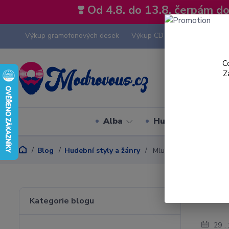
❣️ Od 4.8. do 13.8. čerpám 
Výkup gramofonových desek
Výkup CD
Výkup hi-fi tech
C
Z
Alba
Hudební styly
Blog
Hudební styly a žánry
Mluvené slovo nejen n
Mluv
Kategorie blogu
29