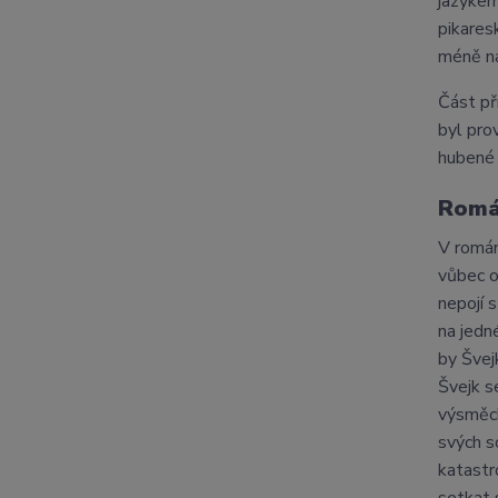
jazykem
pikares
méně na
Část př
byl pro
hubené 
Romá
V romá
vůbec o
nepojí 
na jedn
by Švej
Švejk s
výsměch
svých s
katastr