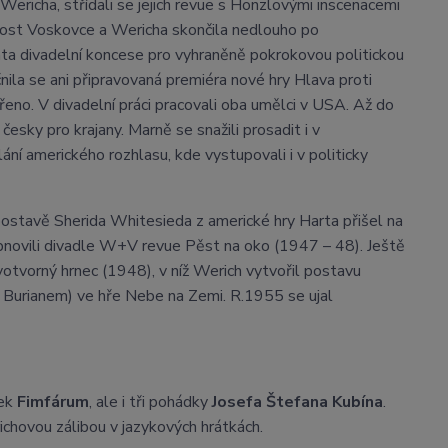
richa, střídali se jejich revue s Honzlovými inscenacemi
nost Voskovce a Wericha skončila nedlouho po
ata divadelní koncese pro vyhraněně pokrokovou politickou
nila se ani připravovaná premiéra nové hry Hlava proti
eno. V divadelní práci pracovali oba umělci v USA. Až do
česky pro krajany. Marně se snažili prosadit i v
ní amerického rozhlasu, kde vystupovali i v politicky
postavě Sherida Whitesieda z americké hry Harta přišel na
bnovili divadle W+V revue Pěst na oko (1947 – 48). Ještě
tvorný hrnec (1948), v níž Werich vytvořil postavu
ou Burianem) ve hře Nebe na Zemi. R.1955 se ujal
dek
Fimfárum
, ale i tři pohádky
Josefa Štefana Kubína
.
ichovou zálibou v jazykových hrátkách.