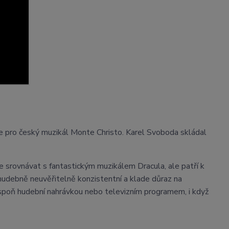
ce pro český muzikál Monte Christo. Karel Svoboda skládal
 srovnávat s fantastickým muzikálem Dracula, ale patří k
e hudebně neuvěřitelně konzistentní a klade důraz na
lespoň hudební nahrávkou nebo televizním programem, i když