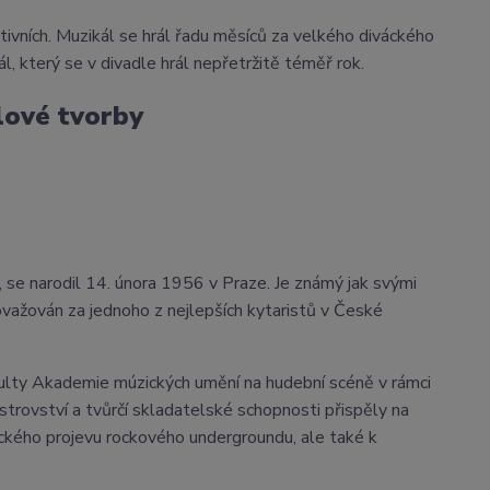
itivních. Muzikál se hrál řadu měsíců za velkého diváckého
l, který se v divadle hrál nepřetržitě téměř rok.
álové tvorby
t, se narodil 14. února 1956 v Praze. Je známý jak svými
ovažován za jednoho z nejlepších kytaristů v České
ulty Akademie múzických umění na hudební scéně v rámci
istrovství a tvůrčí skladatelské schopnosti přispěly na
ckého projevu rockového undergroundu, ale také k