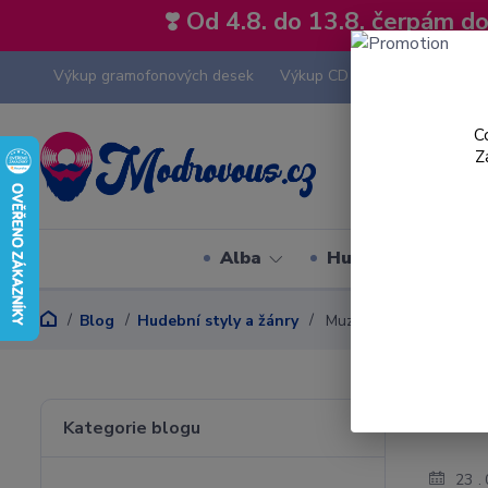
❣️ Od 4.8. do 13.8. čerpám 
Výkup gramofonových desek
Výkup CD
Výkup hi-fi tech
C
Z
Alba
Hudební styly
Blog
Hudební styly a žánry
Muzikál - hudební styl
Muzi
Kategorie blogu
23