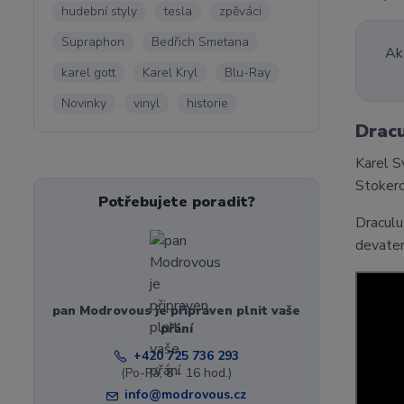
hudební styly
tesla
zpěváci
Supraphon
Bedřich Smetana
Ak
karel gott
Karel Kryl
Blu-Ray
Novinky
vinyl
historie
Drac
Karel S
Stoker
Potřebujete poradit?
Draculu
devaten
pan Modrovous je připraven plnit vaše
přání
+420 725 736 293
(Po-Pá, 8 - 16 hod.)
info@modrovous.cz