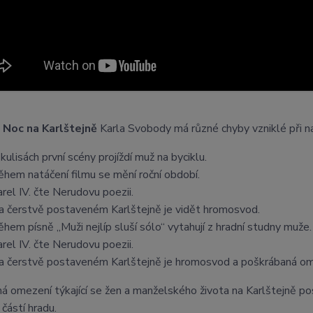
l
Noc na Karlštejně
Karla Svobody má různé chyby vzniklé při nat
kulisách první scény projíždí muž na byciklu.
ěhem natáčení filmu se mění roční období.
arel IV. čte Nerudovu poezii.
a čerstvě postaveném Karlštejně je vidět hromosvod.
ěhem písně „Muži nejlíp sluší sólo“ vytahují z hradní studny muž
arel IV. čte Nerudovu poezii.
a čerstvě postaveném Karlštejně je hromosvod a poškrábaná om
á omezení týkající se žen a manželského života na Karlštejně posl
 částí hradu.