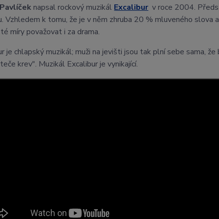
 Pavlíček
napsal rockový muzikál
Excalibur
v roce 2004. Předs
u. Vzhledem k tomu, že je v něm zhruba 20 % mluveného slova a z
isté míry považovat i za drama.
r je chlapský muzikál; muži na jevišti jsou tak plní sebe sama, že 
eče krev". Muzikál Excalibur je vynikající.