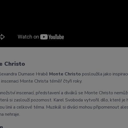
e Christo
Alexandra Dumase Hrabě
Monte Christo
posloužila jako inspira
 inscenaci Monte Christa téměř čtyři roky.
nožství inscenací, představení a diváků se Monte Christo nemůže
která si zaslouží pozornost. Karel Svoboda vytvořil dílo, které j
ou linii a celkové téma. Muzikál si diváci mohou připomenout a
na nehraje.
m