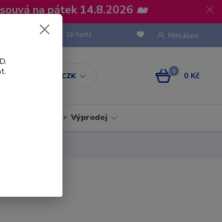
osouvá na pátek 14.8.2026 🐋
 736 293
(Po-Pá, 8 - 16 hod.)
Přihlášení
D.
t.
0
0 Kč
CZK
Obaly
Výprodej