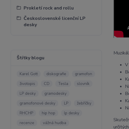
Prokletí rock and rollu
Československé licenční LP
desky
Muziká
Štítky blogu
V 
B
Karel Gott
diskografie
gramofon
K
životopis
CD
Tesla
slovník
N
B
LP desky
gramodesky
K
gramofonové desky
LP
žebříčky
N
RHCHP
hip hop
lp desky
Skutečn
recenze
vážná hudba
určitých