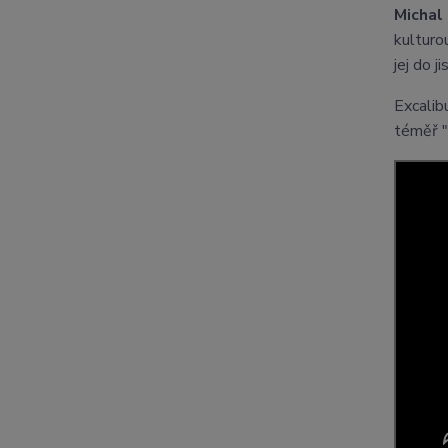
Michal
kulturo
jej do j
Excalibu
téměř "t