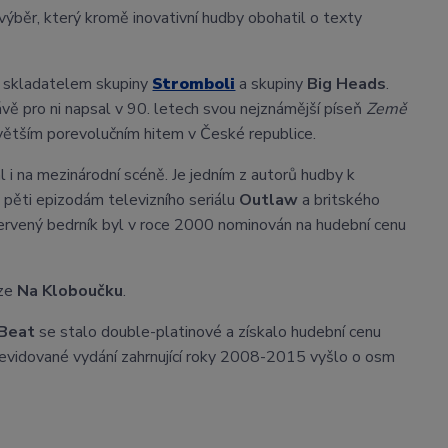
ýběr, který kromě inovativní hudby obohatil o texty
m skladatelem skupiny
Stromboli
a skupiny
Big Heads
.
ávě pro ni napsal v 90. letech svou nejznámější píseň
Země
jvětším porevolučním hitem v České republice.
l i na mezinárodní scéně. Je jedním z autorů hudby k
 pěti epizodám televizního seriálu
Outlaw
a britského
Červený bedrník byl v roce 2000 nominován na hudební cenu
ize
Na Kloboučku
.
 Beat
se stalo double-platinové a získalo hudební cenu
revidované vydání zahrnující roky 2008-2015 vyšlo o osm