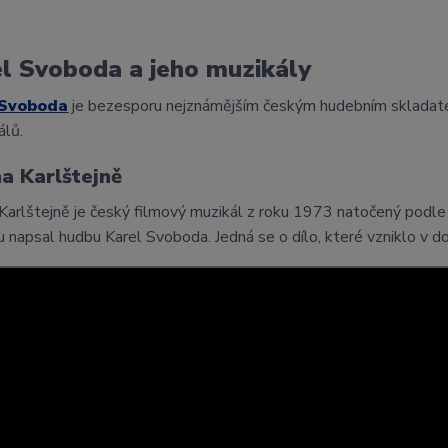
l Svoboda a jeho muzikály
 Svoboda
je bezesporu nejznámějším českým hudebním skladatel
álů.
a Karlštejně
Karlštejně je český filmový muzikál z roku 1973 natočený podle 
 napsal hudbu Karel Svoboda. Jedná se o dílo, které vzniklo v do