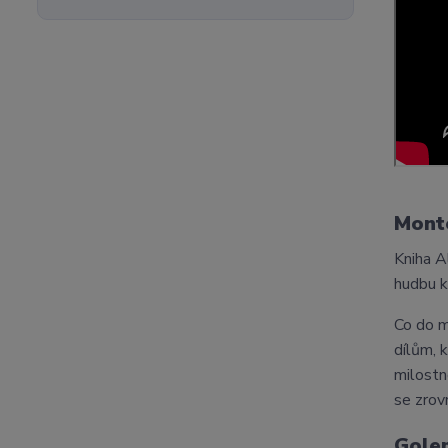
Mont
Kniha 
hudbu k
Co do m
dílům, 
milostn
se zrov
Gole