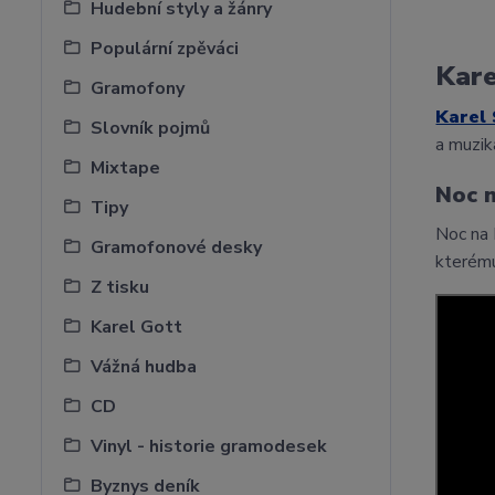
Hudební styly a žánry
Populární zpěváci
Kare
Gramofony
Karel
Slovník pojmů
a muzik
Mixtape
Noc n
Tipy
Noc na 
Gramofonové desky
kterému
Z tisku
Karel Gott
Vážná hudba
CD
Vinyl - historie gramodesek
Byznys deník