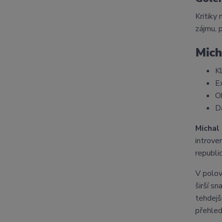
Kritiky
zájmu, 
Mich
K
E
O
D
Michal
introve
republi
V polov
širší s
tehdejš
přehled