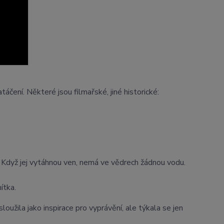
áčení. Některé jsou filmařské, jiné historické:
e. Když jej vytáhnou ven, nemá ve vědrech žádnou vodu.
ítka.
oužila jako inspirace pro vyprávění, ale týkala se jen