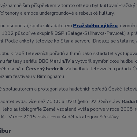
jvýznamnějším příspěvkem v tomto ohledu byl kultovní Pražský v
jící tenory a emoce undergroundové a rebelské kultury.
mou osobností, spoluzakladatelem
Pražského výběru
, dvorní
u 1992 působí ve skupině
BSP
(Balage-Střihavka-Pavlíček) a pr
ná
. Podle ankety televize ko Star a serveru iDnes.cz se stala ne
hudbu k řadě televizních pořadů a filmů. Jako skladatel vystupova
mu fantasy seriálu BBC
Merlin/IV
a vytvořil symfonickou hudbu k
ckého seriálu
Červený bedrník
. Za hudbu k televiznímu pořadu 
vizním festivalu v Birminghamu.
é spoluautorem a protagonistou hudebních pořadů České telev
ladatel vydal více než 70 CD a DVD (jeho DVD Síň slávy
Radia
. Jeho autobiografie Země vzdálené vyšla poprvé v roce 2008; 
ději. V roce 2015 získal cenu Anděl v kategorii Síň slávy.
ibur