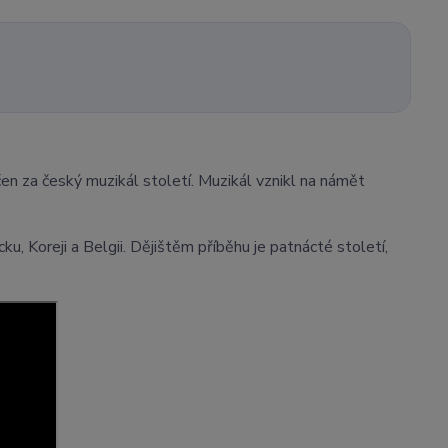
en za český muzikál století. Muzikál vznikl na námět
ku, Koreji a Belgii. Dějištěm příběhu je patnácté století,