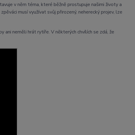
tavuje v něm téma, které běžně prostupuje našimi životy a
pěváci musí využívat svůj přirozený, neherecký projev, lze
by ani neměli hrát rytíře. V některých chvílích se zdá, že