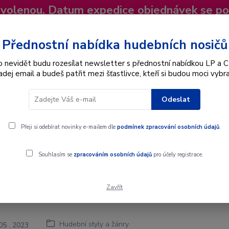
dovolenou. Datum expedice objednávek se p
niky
Nevíte si rady? Zavolejte.
+420 725
Více
Přednostní nabídka hudebních nosičů
o nevidět budu rozesílat newsletter s přednostní nabídkou LP a C
adej email a budeš patřit mezi šťastlivce, kteří si budou moci vybra
Hledat
Odeslat
Interpret
Karel Gott
Dárkové poukazy
Přeji si odebírat novinky e-mailem dle
podmínek zpracování osobních údajů
.
Souhlasím se
zpracováním osobních údajů
pro účely registrace.
Zavřít
kál - hudební styl
Hudební styly a žánry
05
2023