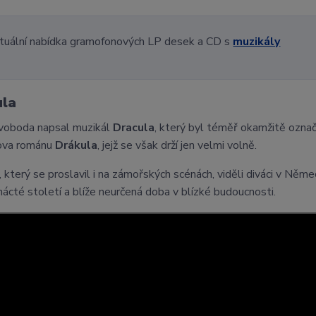
tuální nabídka gramofonových LP desek a CD s
muzikály
ula
voboda napsal muzikál
Dracula
, který byl téměř okamžitě označ
ova románu
Drákula
, jejž se však drží jen velmi volně.
, který se proslavil i na zámořských scénách, viděli diváci v Němec
ácté století a blíže neurčená doba v blízké budoucnosti.