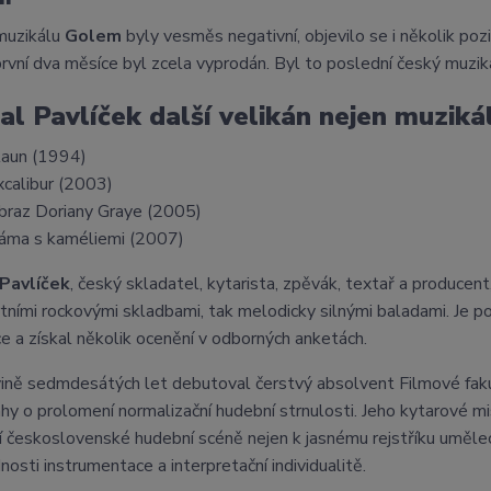
 muzikálu
Golem
byly vesměs negativní, objevilo se i několik poz
první dva měsíce byl zcela vyprodán. Byl to poslední český muziká
al Pavlíček další velikán nejen muzik
laun (1994)
xcalibur (2003)
braz Doriany Graye (2005)
áma s kaméliemi (2007)
 Pavlíček
, český skladatel, kytarista, zpěvák, textař a producen
rtními rockovými skladbami, tak melodicky silnými baladami. Je p
ce a získal několik ocenění v odborných anketách.
ině sedmdesátých let debutoval čerstvý absolvent Filmové fak
nahy o prolomení normalizační hudební strnulosti. Jeho kytarové m
í československé hudební scéně nejen k jasnému rejstříku uměle
nosti instrumentace a interpretační individualitě.