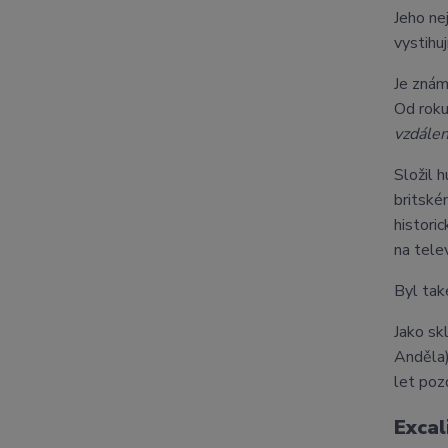
Jeho ne
vystihu
Je zná
Od rok
vzdále
Složil 
britské
histori
na tele
Byl tak
Jako sk
Anděla)
let poz
Excal