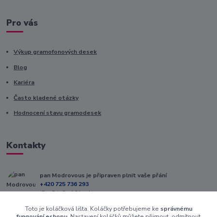
Pro vás
Výkup gramofonových desek
Blog
Kariéra
Často kladené otázky
Hodnocení stavu gramodesek
Kontakty
pan Modrovous je připraven plnit vaše přání
+420 725 736 293
(Po-Pá, 8 - 16 hod.)
Toto je koláčková lišta. Koláčky potřebujeme ke
správnému
info@modrovous.cz
fungování eshopu
. Nastavení koláčků můžete přijmout, odmítnout