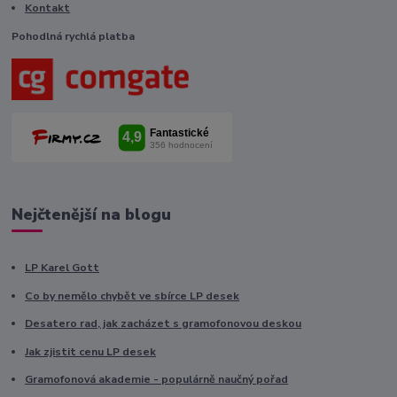
Kontakt
Pohodlná rychlá platba
Nejčtenější na blogu
LP Karel Gott
Co by nemělo chybět ve sbírce LP desek
Desatero rad, jak zacházet s gramofonovou deskou
Jak zjistit cenu LP desek
Gramofonová akademie - populárně naučný pořad