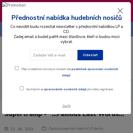
❣️ Od 4.8. do 13.8. čerpám dovolenou. Datum
expedice objednávek se posouvá na pátek
14.8.2026 🐋
Přednostní nabídka hudebních nosičů
Co nevidět budu rozesílat newsletter s přednostní nabídkou LP a
+420 725 736 293
CZK
(Po-Pá, 8 - 16 hod.)
CD.
Zadej email a budeš patřit mezi šťastlivce, kteří si budou moci
vybrat.
0
0 Kč
Odeslat
Menu
Přeji si odebírat novinky e-mailem dle
podmínek zpracování osobních
údajů
.
Blog
Československé licenční LP desky
Supertramp -
Souhlasím se
zpracováním osobních údajů
pro účely registrace.
"...Famous Last Words..."
Zavřít
Supertramp - "...Famous Last Words..."
Československé licenční LP desky
12
06
2023