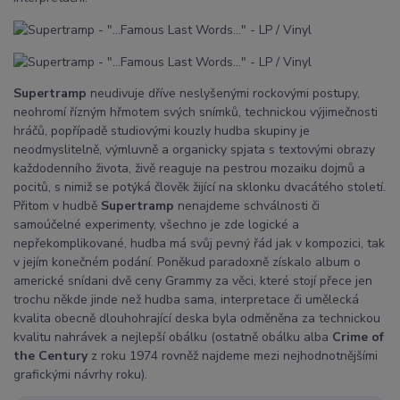
Supertramp
neudivuje dříve neslyšenými rockovými postupy,
neohromí řízným hřmotem svých snímků, technickou výjimečnosti
hráčů, popřípadě studiovými kouzly hudba skupiny je
neodmyslitelně, výmluvně a organicky spjata s textovými obrazy
každodenního života, živě reaguje na pestrou mozaiku dojmů a
pocitů, s nimiž se potýká člověk žijící na sklonku dvacátého století.
Přitom v hudbě
Supertramp
nenajdeme schválnosti či
samoúčelné experimenty, všechno je zde logické a
nepřekomplikované, hudba má svůj pevný řád jak v kompozici, tak
v jejím konečném podání. Poněkud paradoxně získalo album o
americké snídani dvě ceny Grammy za věci, které stojí přece jen
trochu někde jinde než hudba sama, interpretace či umělecká
kvalita obecně dlouhohrající deska byla odměněna za technickou
kvalitu nahrávek a nejlepší obálku (ostatně obálku alba
Crime of
the Century
z roku 1974 rovněž najdeme mezi nejhodnotnějšími
grafickými návrhy roku).