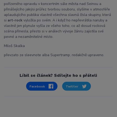
pořízeného opravdu v koncertním sále města nad Seinou a
přinášejícího jakýsi průřez tvorbou souboru, slyšíme v atmosféře
aplaudujícího publika vlastně všechna slavná čísla skupiny, která
si
art-rock
vyložila po svém. A i když ho nepřevrátila naruby a
vlastně jen plynule vyšla ze všeho toho, co až dosud rocková
scéna přinesla, přesto si v análech vývoje žánru zajistila své
pevné a nezaměnitelné místo.
Miloš Skalka
převzato ze sleevnote alba Supertramp, redakčně upraveno.
Líbil se článek? Sdílejte ho s přáteli
Facebook
Twitter