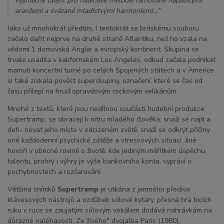
výjimečný talent pro naléhavé melodie rámované nápaditými
aranžemi a svázané mladistvými harmoniemi…”
Jako už mnohokrát předtím, I tentokrát se britskému souboru
začalo dařit nejprve na druhé straně Atlantiku, než ho vzala na
vědomí 1 domovská Anglie a evropský kontinent. Skupina se
trvale usadila v kalifornském Los Angeles, odkud začala podnikat
mamuti koncertní turné po celých Spojených státech a v Americe
si také získala pověst superskupiny, označení, které se čas od
času přilepí na hruď opravdovým rockovým velikánům.
Mnohé z textů, které jsou nedílnou součástí hudební produkce
Supertramp, se obracejí k nitru mladého člověka, snaží se najít a
defi- novat jeho místo v odcizeném světě, snaží se odkrýt příčiny
oné každodenní psychické zátěže a stressových situací. Jiné
hovoří v obecné rovině o životě, kde jediným měřítkem úspěchu,
talentu, prohry i výhry je výše bankovního konta, vypráví o
pochybnostech a rozčarování.
Většina snímků
Supertramp
je utkána z jemného přediva
klávesových nástrojů a ozdůbek sólové kytary, přesná hra bicích
ruku v ruce se zaujatým sólovým vokálem dodává nahrávkám na
důrazné naléhavosti. Ze živého" dvojalba Paris (1980),