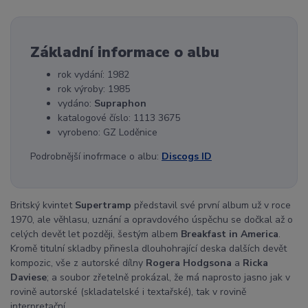
Základní informace o albu
rok vydání: 1982
rok výroby: 1985
vydáno:
Supraphon
katalogové číslo: 1113 3675
vyrobeno: GZ Loděnice
Podrobnější inofrmace o albu:
Discogs ID
Britský kvintet
Supertramp
představil své první album už v roce
1970, ale věhlasu, uznání a opravdového úspěchu se dočkal až o
celých devět let později, šestým albem
Breakfast in America
.
Kromě titulní skladby přinesla dlouhohrající deska dalších devět
kompozic, vše z autorské dílny
Rogera Hodgsona
a
Ricka
Daviese
; a soubor zřetelně prokázal, že má naprosto jasno jak v
rovině autorské (skladatelské i textařské), tak v rovině
interpretační.