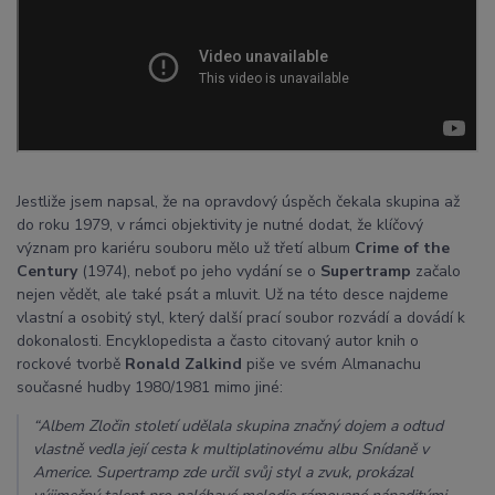
Jestliže jsem napsal, že na opravdový úspěch čekala skupina až
do roku 1979, v rámci objektivity je nutné dodat, že klíčový
význam pro kariéru souboru mělo už třetí album
Crime of the
Century
(1974), neboť po jeho vydání se o
Supertramp
začalo
nejen vědět, ale také psát a mluvit. Už na této desce najdeme
vlastní a osobitý styl, který další prací soubor rozvádí a dovádí k
dokonalosti. Encyklopedista a často citovaný autor knih o
rockové tvorbě
Ronald Zalkind
piše ve svém Almanachu
současné hudby 1980/1981 mimo jiné:
“Albem Zločin století udělala skupina značný dojem a odtud
vlastně vedla její cesta k multiplatinovému albu Snídaně v
Americe. Supertramp zde určil svůj styl a zvuk, prokázal