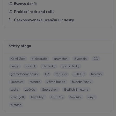
Byznys deník
Prokletí rock and rollu
Československé licenční LP desky
Štítky blogu
Karel Gott
diskografie
gramofon
životopis
CD
Tesla
slovník
LP desky
gramodesky
gramofonové desky
LP
žebříčky
RHCHP
hip hop
lp desky
recenze
vážná hudba
hudební styly
tesla
zpěváci
Supraphon
Bedřich Smetana
karel gott
Karel Kryl
Blu-Ray
Novinky
vinyl
historie