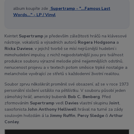
album koupíte zde
Supertramp - "...Famous Last
Words..." - LP / Vinyl
Kvintet
Supertramp
je především záležitosti hráčů na klávesové
nástroje, vokalistů a výsadních autorů
Rogera Hodgsona
a
Ricka Daviese
, v jejichž tvorbě se mísí nejrůznější hudební i
mimohudební impulsy, z nichž nejpodstatnější jsou pro tvářnost
produkce souboru výrazné melodie plné nejjemnějších odstínů,
nenucenost projevu a v textech potom směsice trpké nostalgie a
melancholie vyvěrající ze střetů s každodenní životní realitou.
Soubor zprvu několikrát proměnil své obsazení, až se v roce 1973
personální složení ustálilo na pětilístku. V souboru působí jeden
zámořský hráč, americký bubeník
Bob C. Benberg
. Před
zformováním
Supertramp
vedl
Davies
vlastní skupinu
Joint
,
saxofonista
John Anthony Helliwell
hrával na turné za zády
soulovým hvězdám á la
Jimmy Ruffin
,
Percy Sledge
či
Arthur
Conley
.