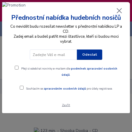
❣️ Od 4.8. do 13.8. čerpám dovolenou. Datum
expedice objednávek se posouvá na pátek
14.8.2026 🐋
Přednostní nabídka hudebních nosičů
Co nevidět budu rozesílat newsletter s přednostní nabídkou LP a
+420 725 736 293
CZK
(Po-Pá, 8 - 16 hod.)
CD.
Zadej email a budeš patřit mezi šťastlivce, kteří si budou moci
vybrat.
0
0 Kč
Odeslat
Menu
Přeji si odebírat novinky e-mailem dle
podmínek zpracování osobních
údajů
.
Alba
CD
-123 min. - Shooba Dooba - CD
Souhlasím se
zpracováním osobních údajů
pro účely registrace.
Zavřít
-123 min. - Shooba Dooba - CD