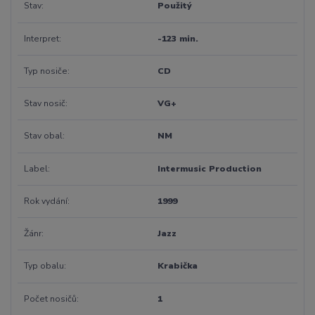
Stav
Použitý
Interpret
-123 min.
Typ nosiče
CD
Stav nosič
VG+
Stav obal
NM
Label
Intermusic Production
Rok vydání
1999
Žánr
Jazz
Typ obalu
Krabička
Počet nosičů
1