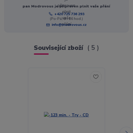
pan Modrovous je připraven plnit vaše přání
+420 725 736 293
(Po-Pá, 8 - 16 hod.)
info@modrovous.cz
Související zboží
5
Akce