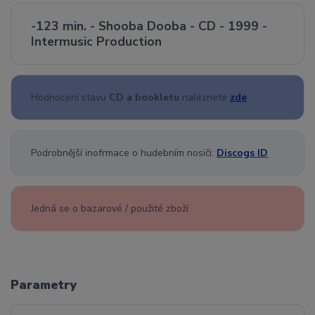
-123 min. - Shooba Dooba - CD - 1999 -
Intermusic Production
Hodnocení stavu
CD a bookletu
naleznete
zde
Podrobnější inofrmace o hudebním nosiči:
Discogs ID
Jedná se o bazarové / použité zboží
Parametry