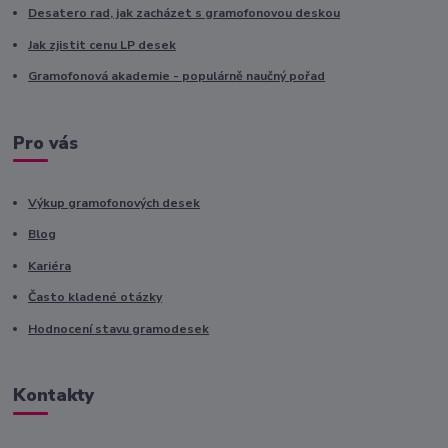
Desatero rad, jak zacházet s gramofonovou deskou
Jak zjistit cenu LP desek
Gramofonová akademie - populárně naučný pořad
Pro vás
Výkup gramofonových desek
Blog
Kariéra
Často kladené otázky
Hodnocení stavu gramodesek
Kontakty