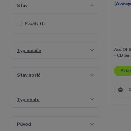
Stav
Použitý
(1)
Ace Of B
Typ nosiče
- CD Sin
Skla
Stav nosič
Typ obalu
Původ