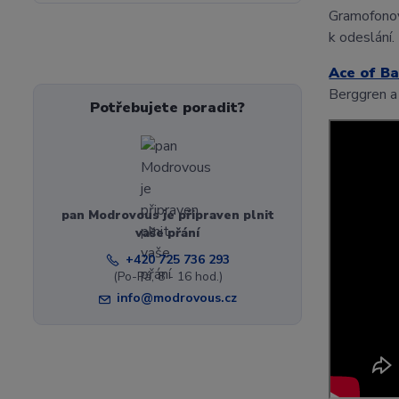
Gramofono
k odeslání.
Ace of B
Berggren a
Potřebujete poradit?
pan Modrovous je připraven plnit
vaše přání
+420 725 736 293
(Po-Pá, 8 - 16 hod.)
info@modrovous.cz