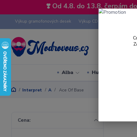
❣️ Od 4.8. do 13.8. čerpám 
Výkup gramofonových desek
Výkup CD
Výkup hi-fi tech
C
Z
Alba
Hudební styly
Interpret
A
Ace Of Base
Cena: