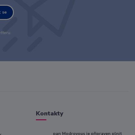
t se
tteru.
Kontakty
pan Modrovous je připraven plnit
k