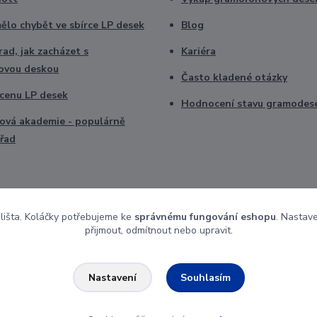
ělo chybět ve sbírce LP desek
Blog
ad, jak zacházet s
Kariéra
ovou deskou
Často kladené otázky
t cenu LP desek
Hodnocení stavu gramodes
vá akademie - populárně
řad
 lišta. Koláčky potřebujeme ke
správnému fungování eshopu
. Nastav
přijmout, odmítnout nebo upravit.
Souhlasím
Nastavení