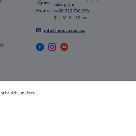
vaše přání
+420 725 736 293
(Po-Pá, 8 - 16 hod.)
info@modrovous.cz
ek
ení koláčků můžete