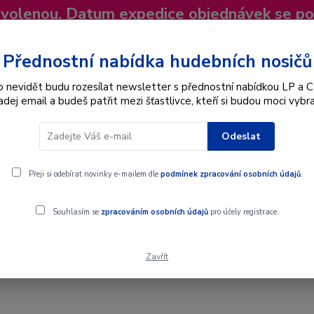
dovolenou. Datum expedice objednávek se p
niky
Nevíte si rady? Zavolejte.
+420 725
Více
Přednostní nabídka hudebních nosičů
o nevidět budu rozesílat newsletter s přednostní nabídkou LP a C
adej email a budeš patřit mezi šťastlivce, kteří si budou moci vybra
Hledat
Odeslat
Interpret
Karel Gott
Dárkové poukazy
Přeji si odebírat novinky e-mailem dle
podmínek zpracování osobních údajů
.
Souhlasím se
zpracováním osobních údajů
pro účely registrace.
Zavřít