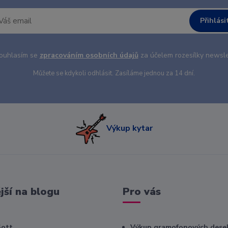
Přihlási
uhlasím se
zpracováním osobních údajů
za účelem rozesílky newsle
Můžete se kdykoli odhlásit. Zasíláme jednou za 14 dní.
Výkup kytar
jší na blogu
Pro vás
Gott
Výkup gramofonových dese