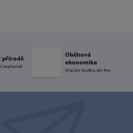
Oběhová
 přírodě
ekonomika
cí materiál
Vracím hudbu do hry