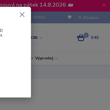
osouvá na pátek 14.8.2026 🐋
 736 293
(Po-Pá, 8 - 16 hod.)
Přihlášení
D.
t.
0
0 Kč
CZK
Obaly
Výprodej