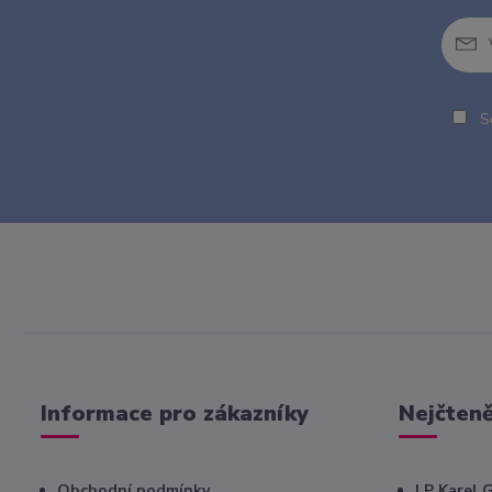
So
Informace pro zákazníky
Nejčteně
Obchodní podmínky
LP Karel 