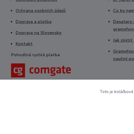
Ochrana osobních údajů
Co by nem
Doprava a platba
Desatero r
gramofon
Doprava na Slovensko
Jak zjisti
Kontakt
Gramofono
Pohodlná rychlá platba
naučný po
Toto je koláčková