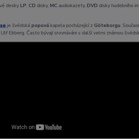
vé desky
LP
,
CD
disky,
MC
audiokazety,
DVD
disky hudebního i
ase
je švédská
popová
kapela pocházející z
Göteborgu
. Součas
 Ulf Ekberg. Často bývají srovnáváni s další velmi známou švéd