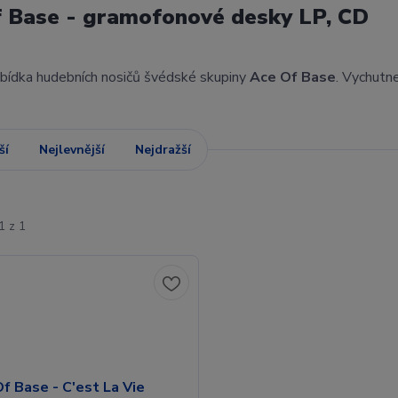
 Base - gramofonové desky LP, CD
abídka hudebních nosičů švédské skupiny
Ace Of Base
. Vychutn
ší
Nejlevnější
Nejdražší
1 z 1