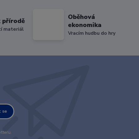
Oběhová
 přírodě
ekonomika
cí materiál
Vracím hudbu do hry
t se
tteru.