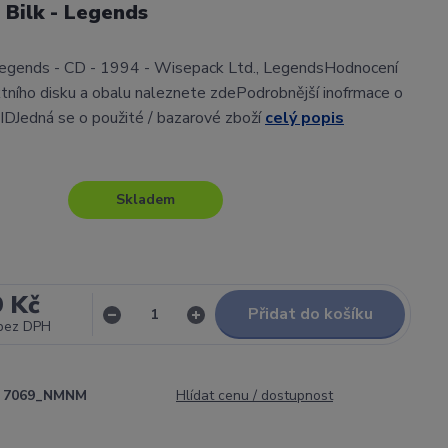
 Bilk - Legends
 Legends - CD - 1994 - Wisepack Ltd., LegendsHodnocení
ního disku a obalu naleznete zdePodrobnější inofrmace o
 IDJedná se o použité / bazarové zboží
celý popis
Skladem
9 Kč
Přidat do košíku
bez DPH
7069_NMNM
Hlídat cenu / dostupnost