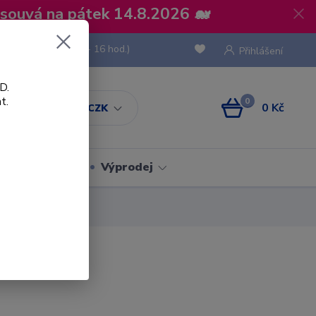
osouvá na pátek 14.8.2026 🐋
 736 293
(Po-Pá, 8 - 16 hod.)
Přihlášení
D.
t.
0
0 Kč
CZK
Obaly
Výprodej