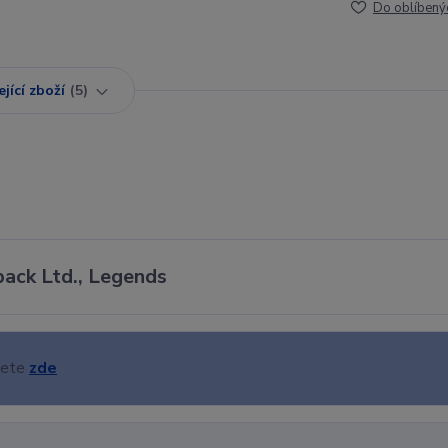
Do oblíbený
jící zboží
5
pack Ltd., Legends
nete
zde