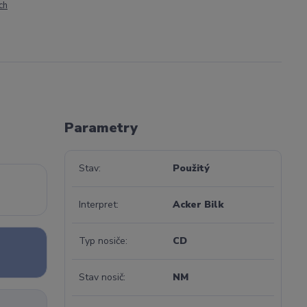
ch
Parametry
Stav
Použitý
Interpret
Acker Bilk
Typ nosiče
CD
Stav nosič
NM