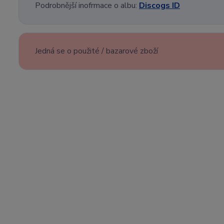
Podrobnější inofrmace o albu:
Discogs ID
Jedná se o použité / bazarové zboží