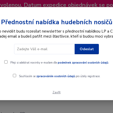
dovolenou. Datum expedice objednávek se p
niky
Nevíte si rady? Zavolejte.
+420 725
Více
Přednostní nabídka hudebních nosičů
o nevidět budu rozesílat newsletter s přednostní nabídkou LP a C
adej email a budeš patřit mezi šťastlivce, kteří si budou moci vybra
Hledat
Odeslat
Interpret
Karel Gott
Dárkové poukazy
Přeji si odebírat novinky e-mailem dle
podmínek zpracování osobních údajů
.
Souhlasím se
zpracováním osobních údajů
pro účely registrace.
Zavřít