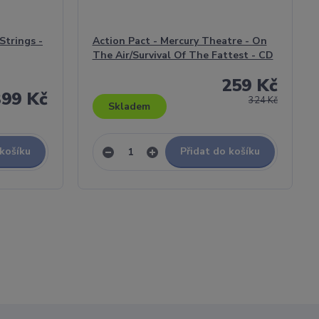
Strings -
Action Pact - Mercury Theatre - On
The Air/Survival Of The Fattest - CD
259 Kč
399 Kč
324 Kč
Skladem
 košíku
Přidat do košíku