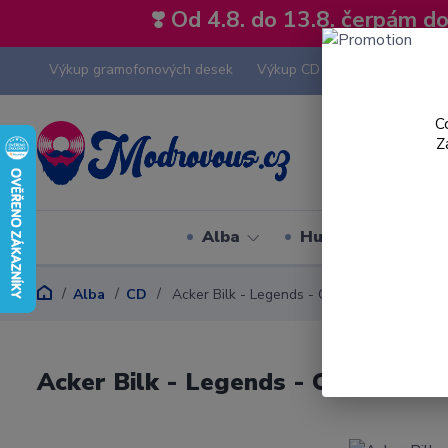
❣️ Od 4.8. do 13.8. čerpám 
Výkup gramofonových desek
Výkup CD
Výkup hi-fi tech
C
Z
Alba
Hudební styly
Alba
CD
Acker Bilk - Legends - CD
Acker Bilk - Legends - CD