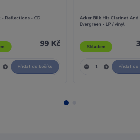
k - Reflections - CD
Acker Bilk His Clarinet And 
Evergreen - LP / vinyl
99 Kč
em
Skladem
Přidat do košíku
Přidat do