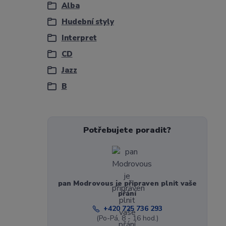
Alba
Hudební styly
Interpret
CD
Jazz
B
Potřebujete poradit?
pan Modrovous je připraven plnit vaše
přání
+420 725 736 293
(Po-Pá, 8 - 16 hod.)