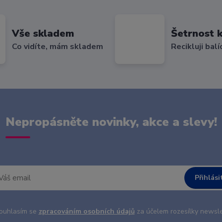
Vše skladem
Šetrnost k
Co vidíte, mám skladem
Recikluji balí
Nepropásněte novinky, akce a slevy!
Přihlási
uhlasím se
zpracováním osobních údajů
za účelem rozesílky newsle