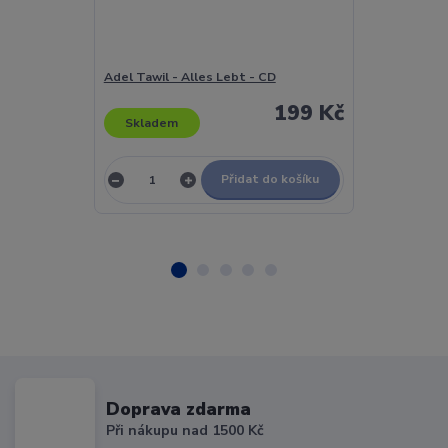
Adel Tawil - Alles Lebt - CD
Adel Tawil - 
199 Kč
Skladem
Skladem
Přidat do košíku
Doprava zdarma
Při nákupu nad 1500 Kč