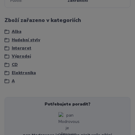
Původ
Zahraniční
Zboží zařazeno v kategoriích
Alba
Hudební styly
Interpret
Výprodej
CD
Elektronika
A
Potřebujete poradit?
pan Modrovous je připraven plnit vaše přání