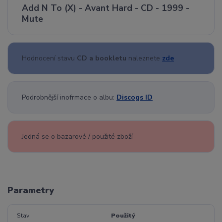
Add N To (X) - Avant Hard - CD - 1999 -
Mute
Hodnocení stavu
CD a bookletu
naleznete
zde
Podrobnější inofrmace o albu:
Discogs ID
Jedná se o bazarové / použité zboží
Parametry
Stav
Použitý