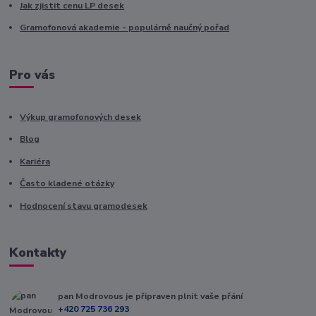
Jak zjistit cenu LP desek
Gramofonová akademie - populárně naučný pořad
Pro vás
Výkup gramofonových desek
Blog
Kariéra
Často kladené otázky
Hodnocení stavu gramodesek
Kontakty
pan Modrovous je připraven plnit vaše přání
+420 725 736 293