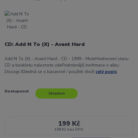
CD: Add N To (X) - Avant Hard
Add N To (X) - Avant Hard - CD - 1999 - MuteHodnocení stavu
CD a bookletu naleznete zdePodrobnější inofrmace o albu:
Discogs IDJedná se o bazarové / použité zboží
celý popis
Dostupnost
Skladem
199 Kč
199 Kč
bez DPH