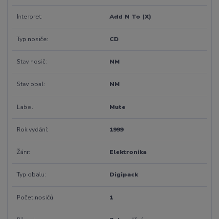
Interpret
Add N To (X)
Typ nosiče
CD
Stav nosič
NM
Stav obal
NM
Label
Mute
Rok vydání
1999
Žánr
Elektronika
Typ obalu
Digipack
Počet nosičů
1