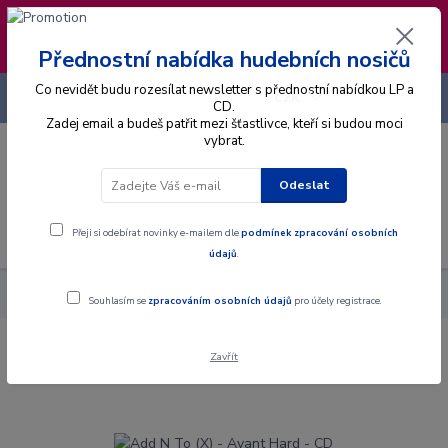
❣️ Od 4.8. do 13.8. čerpám dovolenou. Datum
expedice objednávek se posouvá na pátek
14.8.2026 🐋
Přednostní nabídka hudebních nosičů
Co nevidět budu rozesílat newsletter s přednostní nabídkou LP a
+420 725 736 293
CZK
(Po-Pá, 8 - 16 hod.)
CD.
Zadej email a budeš patřit mezi šťastlivce, kteří si budou moci
vybrat.
0
0 Kč
Odeslat
Menu
Přeji si odebírat novinky e-mailem dle
podmínek zpracování osobních
údajů
.
Alba
CD
Add N To (X) - Avant Hard - CD
Souhlasím se
zpracováním osobních údajů
pro účely registrace.
Zavřít
Add N To (X) - Avant Hard - CD