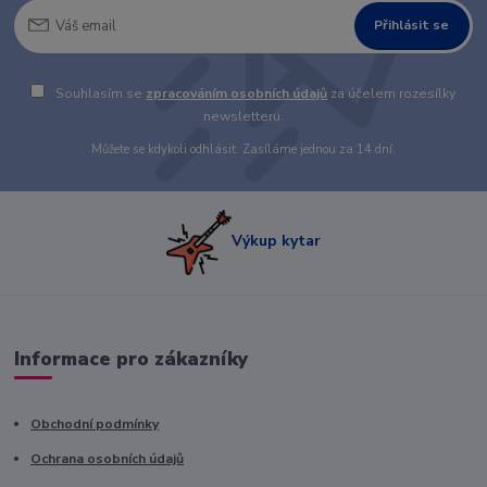
Přihlásit se
Souhlasím se
zpracováním osobních údajů
za účelem rozesílky
newsletteru.
Můžete se kdykoli odhlásit. Zasíláme jednou za 14 dní.
Výkup kytar
Informace pro zákazníky
Obchodní podmínky
Ochrana osobních údajů