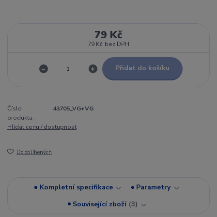
79 Kč
79 Kč
bez DPH
Přidat do košíku
Číslo
43705_VG+VG
produktu:
Hlídat cenu / dostupnost
Do oblíbených
Kompletní specifikace
Parametry
Související zboží
3