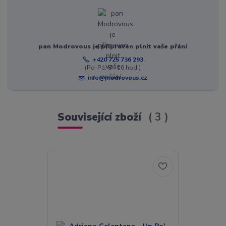
pan Modrovous je připraven plnit vaše přání
+420 725 736 293
(Po-Pá, 8 - 16 hod.)
info@modrovous.cz
Související zboží
3