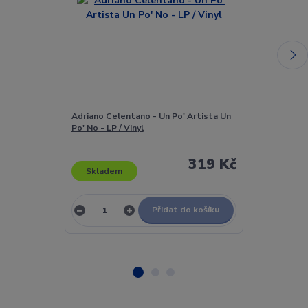
Adriano Celentano - Un Po' Artista Un
Adriano Celen
Po' No - LP / Vinyl
Po' No - LP / V
319 Kč
Skladem
Skladem
Přidat do košíku