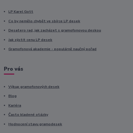
LP Karel Gott
Co by nemělo chybět ve sbírce LP desek
Desatero rad, jak zacházet s gramofonovou deskou
Jak zjistit cenu LP desek
Gramofonová akademie - populárně naučný pořad
Pro vás
Výkup gramofonových desek
Blog
Kariéra
Často kladené otázky
Hodnocení stavu gramodesek