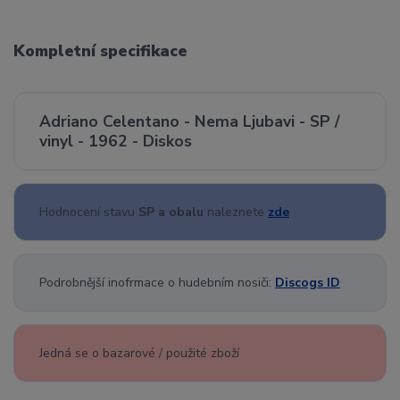
Kompletní specifikace
Adriano Celentano - Nema Ljubavi - SP /
vinyl - 1962 - Diskos
Hodnocení stavu
SP a obalu
naleznete
zde
Podrobnější inofrmace o hudebním nosiči:
Discogs ID
Jedná se o bazarové / použité zboží