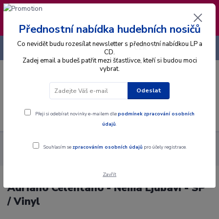
❣️ Od 4.8. do 13.8. čerpám dovolenou. Datum
expedice objednávek se posouvá na pátek
14.8.2026 🐋
Přednostní nabídka hudebních nosičů
Co nevidět budu rozesílat newsletter s přednostní nabídkou LP a
+420 725 736 293
CZK
(Po-Pá, 8 - 16 hod.)
CD.
Zadej email a budeš patřit mezi šťastlivce, kteří si budou moci
vybrat.
0
0 Kč
Odeslat
Menu
Přeji si odebírat novinky e-mailem dle
podmínek zpracování osobních
údajů
.
Alba
Gramodesky
Adriano Celentano - Nema Ljubavi - SP /
Souhlasím se
zpracováním osobních údajů
pro účely registrace.
Vinyl
Zavřít
Adriano Celentano - Nema Ljubavi - SP
/ Vinyl