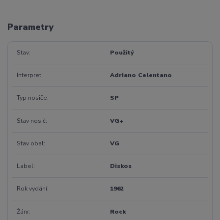
Parametry
Stav
Použitý
Interpret
Adriano Celentano
Typ nosiče
SP
Stav nosič
VG+
Stav obal
VG
Label
Diskos
Rok vydání
1962
Žánr
Rock