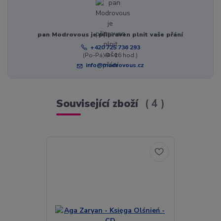
pan Modrovous je připraven plnit vaše přání
+420 725 736 293
(Po-Pá, 8 - 16 hod.)
info@modrovous.cz
Související zboží
4
Akce