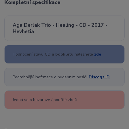
Kompletní specifikace
Aga Derlak Trio - Healing - CD - 2017 -
Hevhetia
Hodnocení stavu
CD a bookletu
naleznete
zde
Podrobnější inofrmace o hudebním nosiči:
Discogs ID
Jedná se o bazarové / použité zboží