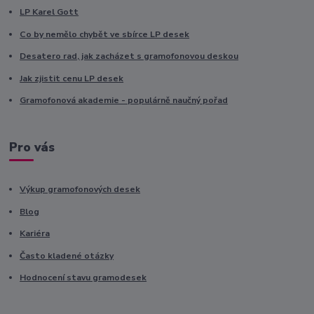
LP Karel Gott
Co by nemělo chybět ve sbírce LP desek
Desatero rad, jak zacházet s gramofonovou deskou
Jak zjistit cenu LP desek
Gramofonová akademie - populárně naučný pořad
Pro vás
Výkup gramofonových desek
Blog
Kariéra
Často kladené otázky
Hodnocení stavu gramodesek