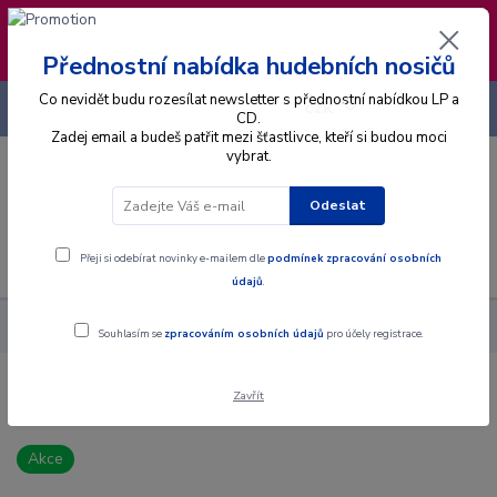
❣️ Od 4.8. do 13.8. čerpám dovolenou. Datum
expedice objednávek se posouvá na pátek
14.8.2026 🐋
Přednostní nabídka hudebních nosičů
Co nevidět budu rozesílat newsletter s přednostní nabídkou LP a
+420 725 736 293
CZK
(Po-Pá, 8 - 16 hod.)
CD.
Zadej email a budeš patřit mezi šťastlivce, kteří si budou moci
vybrat.
0
0 Kč
Odeslat
Menu
Přeji si odebírat novinky e-mailem dle
podmínek zpracování osobních
údajů
.
Alba
CD
Aga Derlak Trio - Healing - CD
Souhlasím se
zpracováním osobních údajů
pro účely registrace.
Zavřít
Aga Derlak Trio - Healing - CD
Akce