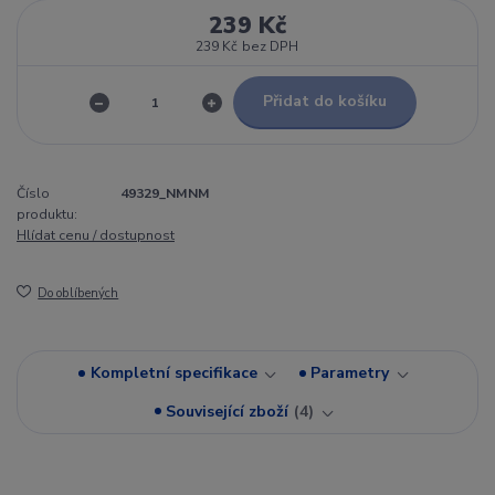
239 Kč
239 Kč
bez DPH
Přidat do košíku
Číslo
49329_NMNM
produktu:
Hlídat cenu / dostupnost
Do oblíbených
Kompletní specifikace
Parametry
Související zboží
4