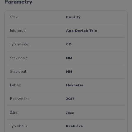
Parametry
Stav
Použitý
Interpret
Aga Derlak Trio
Typ nosiče
CD
Stav nosič
NM
Stav obal
NM
Label
Hevhetia
Rok vydání
2017
Žánr
Jazz
Typ obalu
Krabička