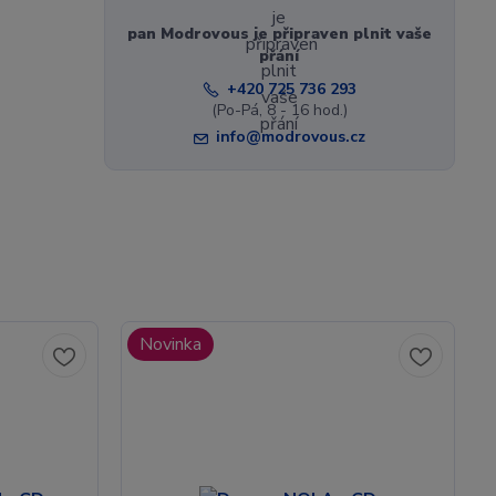
pan Modrovous je připraven plnit vaše
přání
+420 725 736 293
(Po-Pá, 8 - 16 hod.)
info@modrovous.cz
Novinka