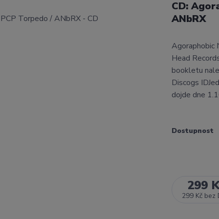
CD: Agor
ANbRX
Agoraphobic 
Head Records
bookletu nale
Discogs IDJed
dojde dne 1.
Dostupnost
299 
299 Kč
bez