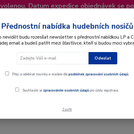
dovolenou. Datum expedice objednávek se p
niky
Nevíte si rady? Zavolejte.
+420 725
Více
Přednostní nabídka hudebních nosičů
o nevidět budu rozesílat newsletter s přednostní nabídkou LP a C
adej email a budeš patřit mezi šťastlivce, kteří si budou moci vybra
Hledat
Odeslat
Interpret
Karel Gott
Dárkové poukazy
Přeji si odebírat novinky e-mailem dle
podmínek zpracování osobních údajů
.
ANbRX - CD
Souhlasím se
zpracováním osobních údajů
pro účely registrace.
Zavřít
rpedo / ANbRX - CD