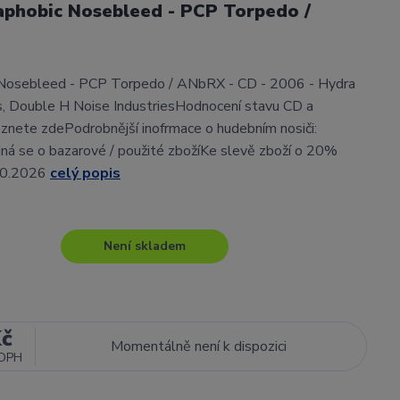
aphobic Nosebleed - PCP Torpedo /
Nosebleed - PCP Torpedo / ANbRX - CD - 2006 - Hydra
, Double H Noise IndustriesHodnocení stavu CD a
znete zdePodrobnější inofrmace o hudebním nosiči:
ná se o bazarové / použité zbožíKe slevě zboží o 20%
10.2026
celý popis
Není skladem
Kč
Momentálně není k dispozici
 DPH