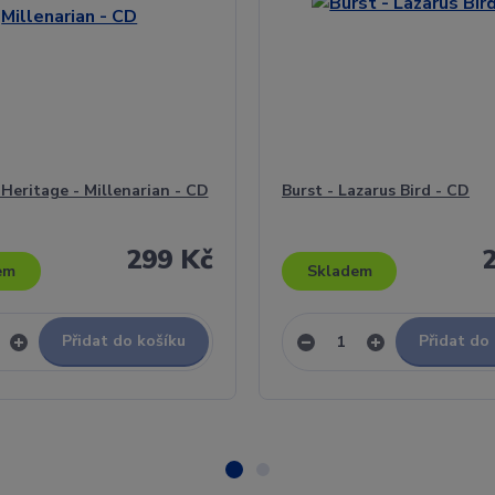
Heritage - Millenarian - CD
Burst - Lazarus Bird - CD
299 Kč
em
Skladem
Přidat do košíku
Přidat do