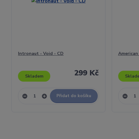
Intronaut - Void - CD
American 
299 Kč
Skladem
Sklad
Přidat do košíku