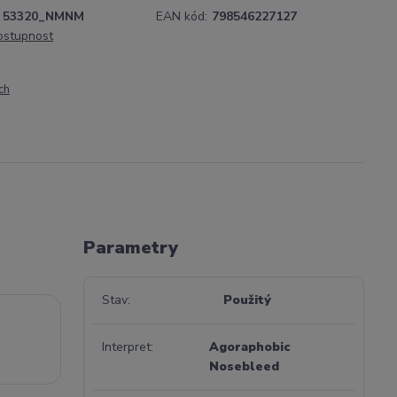
53320_NMNM
EAN kód:
798546227127
dostupnost
ch
Parametry
Stav
Použitý
Interpret
Agoraphobic
Nosebleed