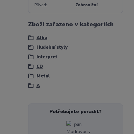
Původ
Zahraniční
Zboží zařazeno v kategoriích
Alba
Hudební styly
Interpret
CD
Metal
A
Potřebujete poradit?