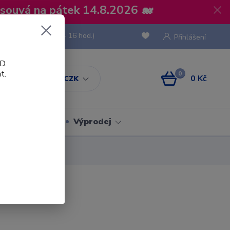
osouvá na pátek 14.8.2026 🐋
 736 293
(Po-Pá, 8 - 16 hod.)
Přihlášení
D.
t.
0
0 Kč
CZK
Obaly
Výprodej