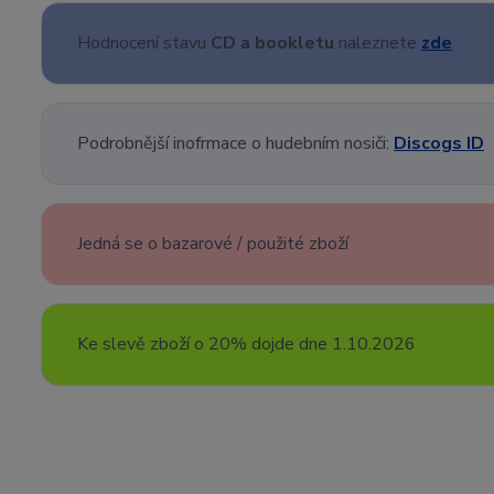
Hodnocení stavu
CD a bookletu
naleznete
zde
Podrobnější inofrmace o hudebním nosiči:
Discogs ID
Jedná se o bazarové / použité zboží
Ke slevě zboží o 20% dojde dne 1.10.2026