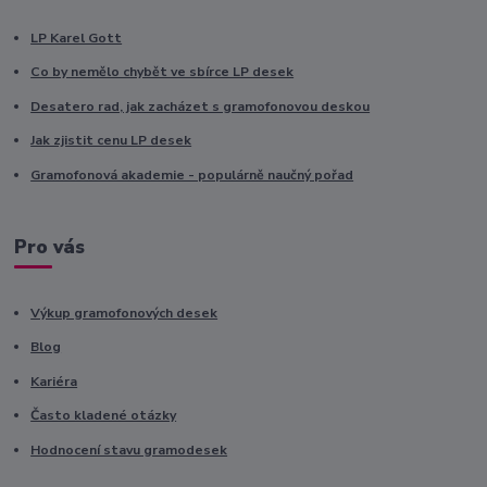
LP Karel Gott
Co by nemělo chybět ve sbírce LP desek
Desatero rad, jak zacházet s gramofonovou deskou
Jak zjistit cenu LP desek
Gramofonová akademie - populárně naučný pořad
Pro vás
Výkup gramofonových desek
Blog
Kariéra
Často kladené otázky
Hodnocení stavu gramodesek