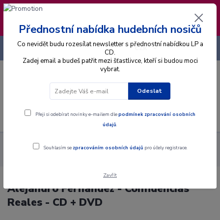
❣️ Od 4.8. do 13.8. čerpám dovolenou. Datum
expedice objednávek se posouvá na pátek
14.8.2026 🐋
Přednostní nabídka hudebních nosičů
Co nevidět budu rozesílat newsletter s přednostní nabídkou LP a
+420 725 736 293
CZK
(Po-Pá, 8 - 16 hod.)
CD.
Zadej email a budeš patřit mezi šťastlivce, kteří si budou moci
vybrat.
0
0 Kč
Odeslat
Menu
Přeji si odebírat novinky e-mailem dle
podmínek zpracování osobních
údajů
.
Alba
CD
Alejandro Fernández - Confidencias Reales - CD +
Souhlasím se
zpracováním osobních údajů
pro účely registrace.
DVD
Zavřít
Alejandro Fernández - Confidencias
Reales - CD + DVD