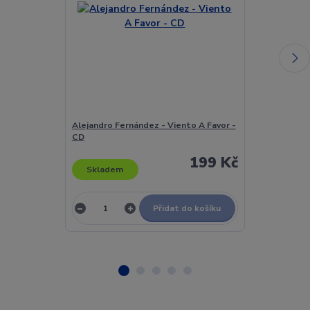
Alejandro Fernández - Viento A Favor -
Alejandro Mal
CD
Profundo - C
199 Kč
Skladem
Skladem
Přidat do košíku