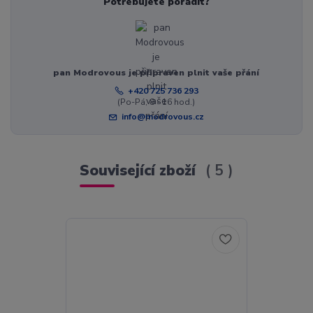
Potřebujete poradit?
pan Modrovous je připraven plnit vaše přání
+420 725 736 293
(Po-Pá, 8 - 16 hod.)
info@modrovous.cz
Související zboží
5