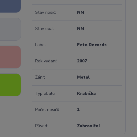
Stav nosič
NM
Stav obal
NM
Label
Feto Records
Rok vydání
2007
Žánr
Metal
Typ obalu
Krabička
Počet nosičů
1
Původ
Zahraniční