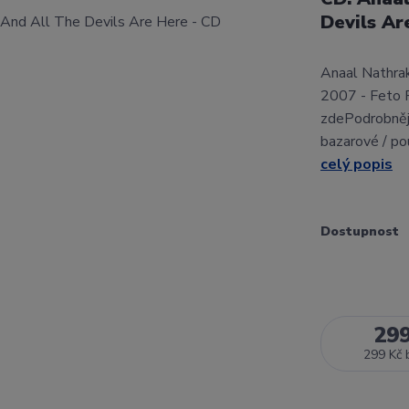
Devils Ar
Anaal Nathrak
2007 - Feto 
zdePodrobnějš
bazarové / po
celý popis
Dostupnost
29
299 Kč