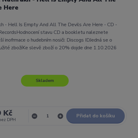
e Here
h - Hell Is Empty And All The Devils Are Here - CD -
RecordsHodnocení stavu CD a bookletu naleznete
í inofrmace o hudebním nosiči: Discogs IDJedná se o
užité zbožíKe slevě zboží o 20% dojde dne 1.10.2026
Skladem
9 Kč
Přidat do košíku
bez DPH