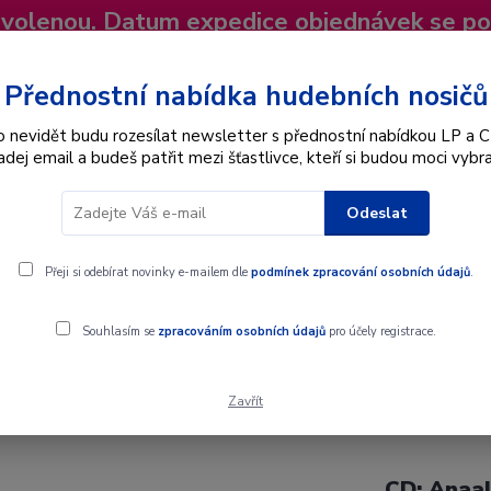
dovolenou. Datum expedice objednávek se p
niky
Nevíte si rady? Zavolejte.
+420 725
Více
Přednostní nabídka hudebních nosičů
o nevidět budu rozesílat newsletter s přednostní nabídkou LP a C
adej email a budeš patřit mezi šťastlivce, kteří si budou moci vybra
Hledat
Odeslat
Interpret
Karel Gott
Dárkové poukazy
Přeji si odebírat novinky e-mailem dle
podmínek zpracování osobních údajů
.
e Devils Are Here - CD
Souhlasím se
zpracováním osobních údajů
pro účely registrace.
d All The Devils Are Here - CD
Zavřít
CD: Anaal