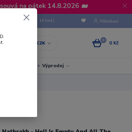
osouvá na pátek 14.8.2026 🐋
 736 293
(Po-Pá, 8 - 16 hod.)
Přihlášení
D.
0
t.
0 Kč
CZK
Obaly
Výprodej
 Nathrakh - Hell Is Empty And All The