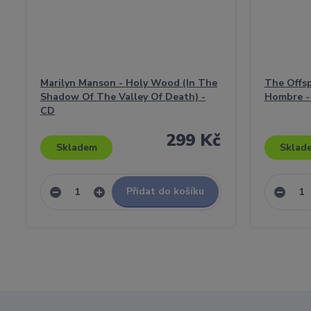
Marilyn Manson - Holy Wood (In The
The Offsp
Shadow Of The Valley Of Death) -
Hombre -
CD
299 Kč
Skladem
Sklad
Přidat do košíku