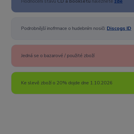
Hodnocení stavu
CD a bookletu
naleznete
zde
Podrobnější inofrmace o hudebním nosiči:
Discogs ID
Jedná se o bazarové / použité zboží
Ke slevě zboží o 20% dojde dne 1.10.2026