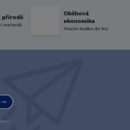
Oběhová
 přírodě
ekonomika
cí materiál
Vracím hudbu do hry
t se
tteru.