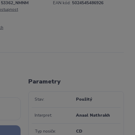
53362_NMNM
EAN kód:
5024545486926
dostupnost
ch
Parametry
Stav
Použitý
Interpret
Anaal Nathrakh
Typ nosiče
CD