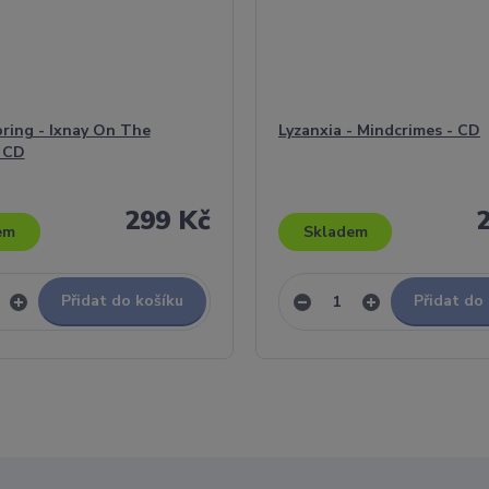
ring - Ixnay On The
Lyzanxia - Mindcrimes - CD
 CD
299 Kč
em
Skladem
Přidat do košíku
Přidat do