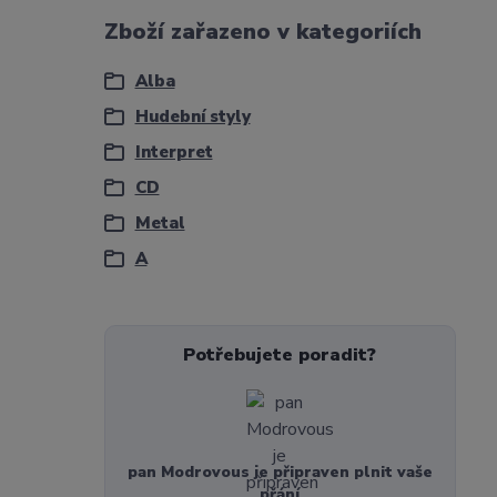
Zboží zařazeno v kategoriích
Alba
Hudební styly
Interpret
CD
Metal
A
Potřebujete poradit?
pan Modrovous je připraven plnit vaše
přání