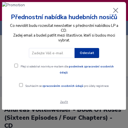
❣️ Od 4.8. do 13.8. čerpám dovolenou. Datum
expedice objednávek se posouvá na pátek
14.8.2026 🐋
Přednostní nabídka hudebních nosičů
Co nevidět budu rozesílat newsletter s přednostní nabídkou LP a
+420 725 736 293
CZK
(Po-Pá, 8 - 16 hod.)
CD.
Zadej email a budeš patřit mezi šťastlivce, kteří si budou moci
vybrat.
0
0 Kč
Odeslat
Menu
Přeji si odebírat novinky e-mailem dle
podmínek zpracování osobních
údajů
.
Alba
CD
Andreas Vollenweider - Book Of Roses (Sixteen
Souhlasím se
zpracováním osobních údajů
pro účely registrace.
Episodes / Four Chapters) - CD
Zavřít
Andreas Vollenweider - Book Of Roses
(Sixteen Episodes / Four Chapters) -
CD