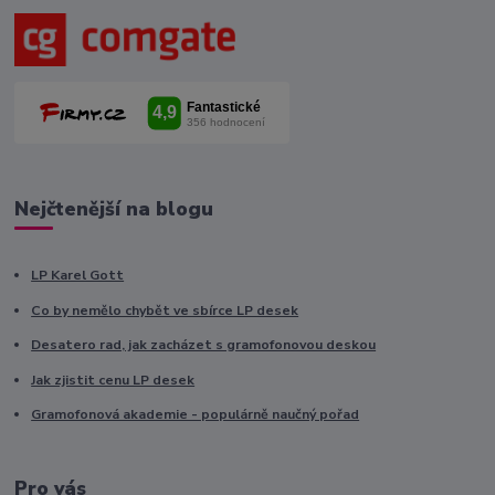
Nejčtenější na blogu
LP Karel Gott
Co by nemělo chybět ve sbírce LP desek
Desatero rad, jak zacházet s gramofonovou deskou
Jak zjistit cenu LP desek
Gramofonová akademie - populárně naučný pořad
Pro vás