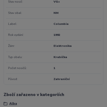
Stav nosič
VG+
Stav obal
NM
Label
Columbia
Rok vydání
1992
Žánr
Elektronika
Typ obalu
Krabička
Počet nosičů
1
Původ
Zahraniční
Zboží zařazeno v kategoriích
Alba