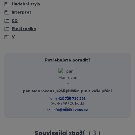
Hudební styly
Interpret
CD
Elektronika
V
Potřebujete poradit?
pan Modrovous je připraven plnit vaše přání
+420 725 736 293
(Po-Pá, 8 - 16 hod.)
info@modrovous.cz
Související zboží
3