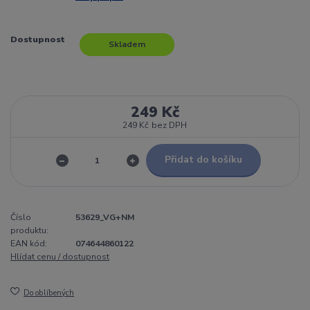
Dostupnost
Skladem
249 Kč
249 Kč
bez DPH
Přidat do košíku
Číslo
53629_VG+NM
produktu:
EAN kód:
074644860122
Hlídat cenu / dostupnost
Do oblíbených