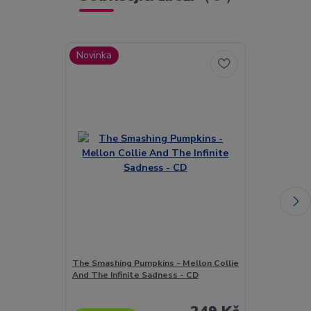
Novinka
Novinka
The Smashing Pumpkins - Mellon Collie
Mike Oldfield 
And The Infinite Sadness - CD