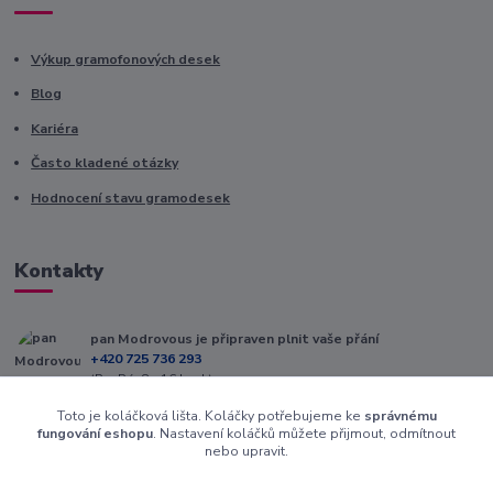
Výkup gramofonových desek
Blog
Kariéra
Často kladené otázky
Hodnocení stavu gramodesek
Kontakty
pan Modrovous je připraven plnit vaše přání
+420 725 736 293
(Po-Pá, 8 - 16 hod.)
Toto je koláčková lišta. Koláčky potřebujeme ke
správnému
info@modrovous.cz
fungování eshopu
. Nastavení koláčků můžete přijmout, odmítnout
nebo upravit.