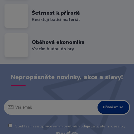
Šetrnost k přírodě
Recikluji balící materiál
Oběhová ekonomika
Vracím hudbu do hry
Nepropásněte novinky, akce a slevy!
Přihlásit se
Souhlasím se
zpracováním osobních údajů
za účelem rozesílky
newsletteru.