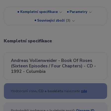
Kompletní specifikace
Parametry
Související zboží
3
Kompletní specifikace
Andreas Vollenweider - Book Of Roses
(Sixteen Episodes / Four Chapters) - CD -
1992 - Columbia
Hodnocení stavu
CD a bookletu
naleznete
zde
Podrobnější inofrmace o hudebním nosiči:
Discogs ID