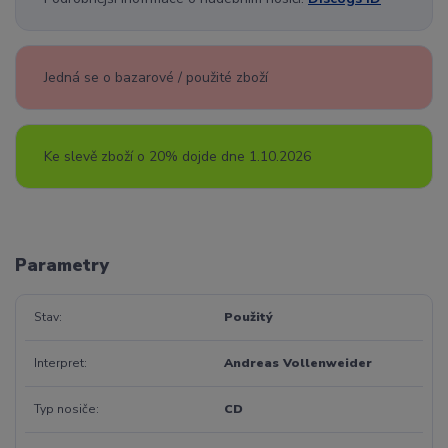
Jedná se o bazarové / použité zboží
Ke slevě zboží o 20% dojde dne 1.10.2026
Parametry
Stav
Použitý
Interpret
Andreas Vollenweider
Typ nosiče
CD