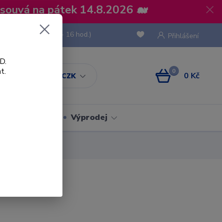
osouvá na pátek 14.8.2026 🐋
 736 293
(Po-Pá, 8 - 16 hod.)
Přihlášení
D.
t.
0
0 Kč
CZK
Obaly
Výprodej