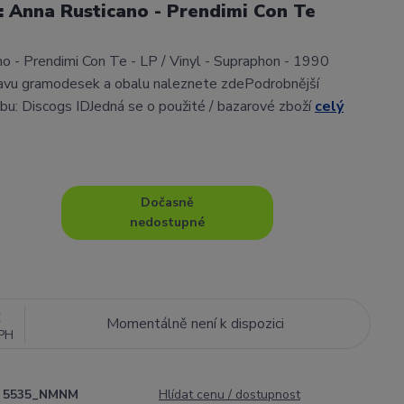
l: Anna Rusticano - Prendimi Con Te
o - Prendimi Con Te - LP / Vinyl - Supraphon - 1990
avu gramodesek a obalu naleznete zdePodrobnější
lbu: Discogs IDJedná se o použité / bazarové zboží
celý
Dočasně
nedostupné
č
Momentálně není k dispozici
PH
5535_NMNM
Hlídat cenu / dostupnost