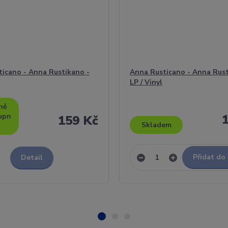
icano - Anna Rustikano -
Anna Rusticano - Anna Rust
LP / Vinyl
ně
upn
159 Kč
Skladem
Přidat do
Detail