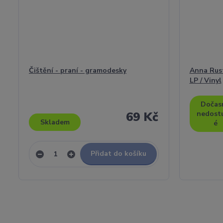
Čištění - praní - gramodesky
Anna Rust
LP / Vinyl
Dočas
69 Kč
nedost
Skladem
é
Přidat do košíku