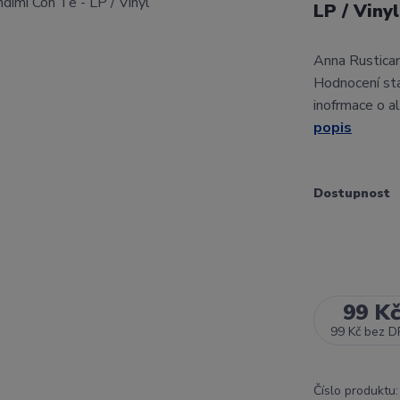
LP / Viny
Anna Rustican
Hodnocení st
inofrmace o a
popis
Dostupnost
99 K
99 Kč
bez D
Číslo produktu: