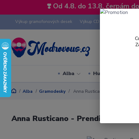
❣️ Od 4.8. do 13.8. čerpám 
Výkup gramofonových desek
Výkup CD
Výkup hi-fi tech
C
Z
Alba
Hudební styly
Alba
Gramodesky
Anna Rusticano - Prendimi Con Te
Anna Rusticano - Prendimi Con Te -