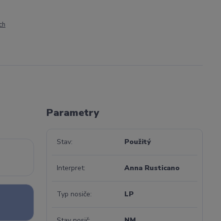
ch
Parametry
Stav
Použitý
Interpret
Anna Rusticano
Typ nosiče
LP
Stav nosič
NM