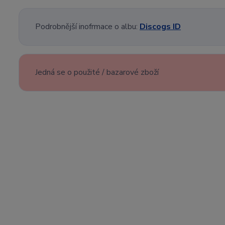
Podrobnější inofrmace o albu:
Discogs ID
Jedná se o použité / bazarové zboží