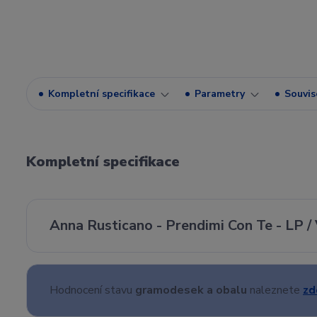
Kompletní specifikace
Parametry
Souvise
Kompletní specifikace
Anna Rusticano - Prendimi Con Te - LP /
Hodnocení stavu
gramodesek a obalu
naleznete
zd