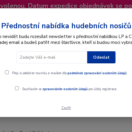
dovolenou. Datum expedice objednávek se p
niky
Nevíte si rady? Zavolejte.
+420 725
Více
Přednostní nabídka hudebních nosičů
o nevidět budu rozesílat newsletter s přednostní nabídkou LP a C
adej email a budeš patřit mezi šťastlivce, kteří si budou moci vybra
Hledat
Odeslat
Interpret
Karel Gott
Dárkové poukazy
Přeji si odebírat novinky e-mailem dle
podmínek zpracování osobních údajů
.
 - LP / Vinyl
Souhlasím se
zpracováním osobních údajů
pro účely registrace.
Zavřít
 LP / Vinyl