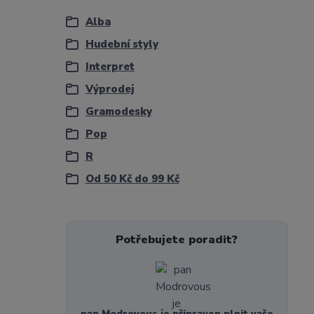
Alba
Hudební styly
Interpret
Výprodej
Gramodesky
Pop
R
Od 50 Kč do 99 Kč
Potřebujete poradit?
pan Modrovous je připraven plnit vaše