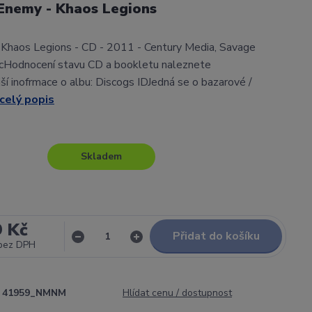
Enemy - Khaos Legions
 Khaos Legions - CD - 2011 - Century Media, Savage
cHodnocení stavu CD a bookletu naleznete
í inofrmace o albu: Discogs IDJedná se o bazarové /
celý popis
Skladem
9 Kč
Přidat do košíku
bez DPH
41959_NMNM
Hlídat cenu / dostupnost