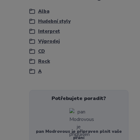
Alba
Hudební styly
Interpret
Výprodej
CD
Rock
A
Potřebujete poradit?
pan Modrovous je připraven plnit vaše
přání