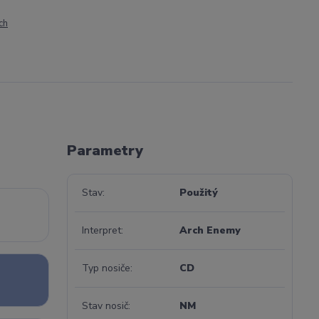
ch
Parametry
Stav
Použitý
Interpret
Arch Enemy
Typ nosiče
CD
Stav nosič
NM