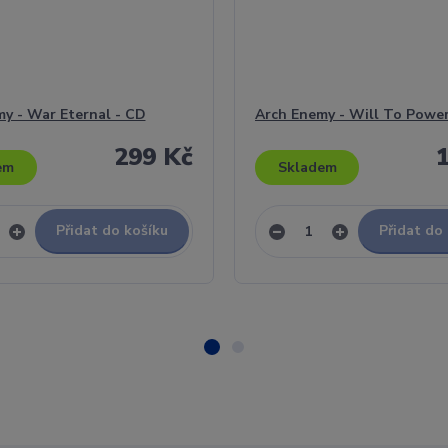
y - War Eternal - CD
Arch Enemy - Will To Power
299 Kč
em
Skladem
Přidat do košíku
Přidat do