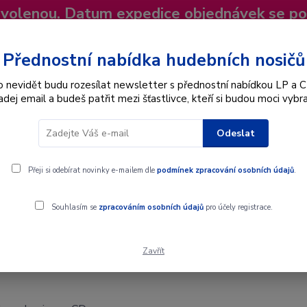
dovolenou. Datum expedice objednávek se p
niky
Nevíte si rady? Zavolejte.
+420 725
Více
Přednostní nabídka hudebních nosičů
o nevidět budu rozesílat newsletter s přednostní nabídkou LP a C
adej email a budeš patřit mezi šťastlivce, kteří si budou moci vybra
Hledat
Odeslat
Interpret
Karel Gott
Dárkové poukazy
Přeji si odebírat novinky e-mailem dle
podmínek zpracování osobních údajů
.
Souhlasím se
zpracováním osobních údajů
pro účely registrace.
Zavřít