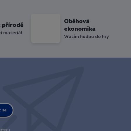
Oběhová
 přírodě
ekonomika
cí materiál
Vracím hudbu do hry
t se
tteru.