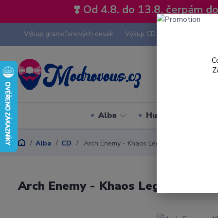
❣️ Od 4.8. do 13.8. čerpám 
Výkup gramofonových desek
Výkup CD
Výkup hi-fi tech
C
Z
Alba
Hudební styly
Alba
CD
Arch Enemy - Khaos Legions - CD
Arch Enemy - Khaos Legions - CD