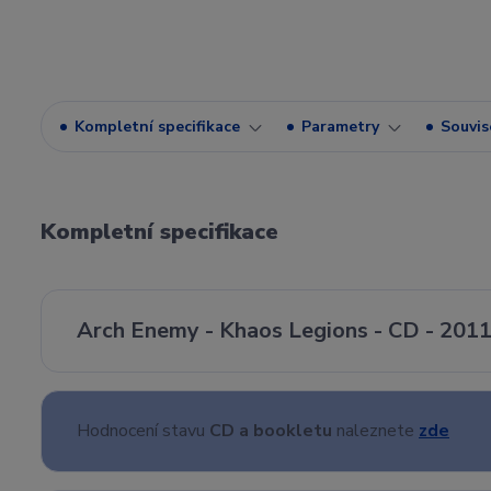
Kompletní specifikace
Parametry
Souvise
Kompletní specifikace
Arch Enemy - Khaos Legions - CD - 2011
Hodnocení stavu
CD a bookletu
naleznete
zde