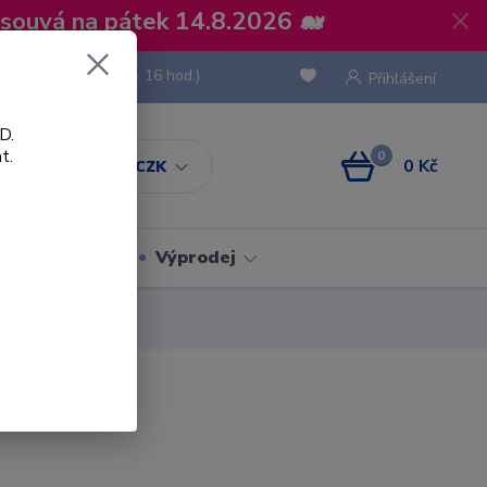
osouvá na pátek 14.8.2026 🐋
 736 293
(Po-Pá, 8 - 16 hod.)
Přihlášení
D.
t.
0
0 Kč
CZK
Obaly
Výprodej