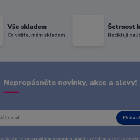
Vše skladem
Šetrnost k
Co vidíte, mám skladem
Recikluji balí
Nepropásněte novinky, akce a slevy!
Přihlási
uhlasím se
zpracováním osobních údajů
za účelem rozesílky newsle