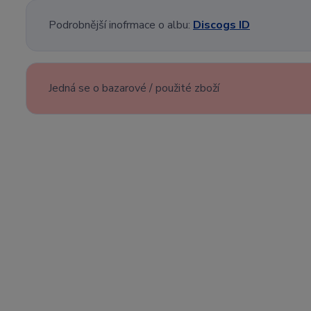
Podrobnější inofrmace o albu:
Discogs ID
Jedná se o bazarové / použité zboží