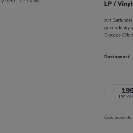
LP / Viny
Art Garfunkel
gramodesky a 
Discogs IDJed
Dostupnost
19
199 Kč
Číslo produktu: