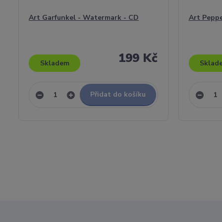
Art Garfunkel - Watermark - CD
Art Pepper
199 Kč
Skladem
Sklad
Přidat do košíku