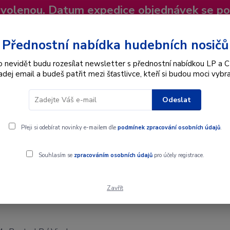
dovolenou. Datum expedice objednávek se p
niky
Nevíte si rady? Zavolejte.
+420 725
Více
Přednostní nabídka hudebních nosičů
o nevidět budu rozesílat newsletter s přednostní nabídkou LP a C
adej email a budeš patřit mezi šťastlivce, kteří si budou moci vybra
Hledat
Odeslat
Interpret
Karel Gott
Dárkové poukazy
Přeji si odebírat novinky e-mailem dle
podmínek zpracování osobních údajů
.
nyl
Souhlasím se
zpracováním osobních údajů
pro účely registrace.
Zavřít
yl