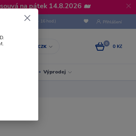
osouvá na pátek 14.8.2026 🐋
 736 293
(Po-Pá, 8 - 16 hod.)
Přihlášení
D.
t.
0
0 Kč
CZK
Obaly
Výprodej