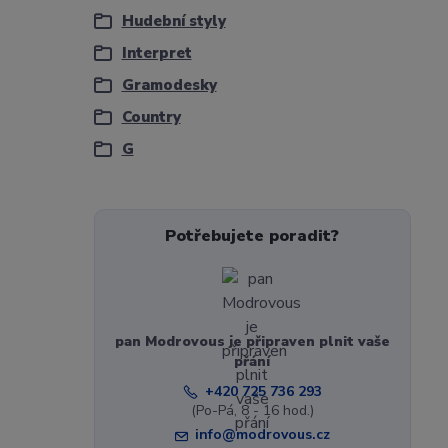
Hudební styly
Interpret
Gramodesky
Country
G
Potřebujete poradit?
pan Modrovous je připraven plnit vaše
přání
+420 725 736 293
(Po-Pá, 8 - 16 hod.)
info@modrovous.cz