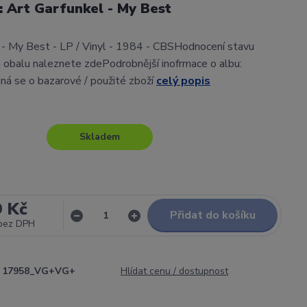
l: Art Garfunkel - My Best
 - My Best - LP / Vinyl - 1984 - CBSHodnocení stavu
obalu naleznete zdePodrobnější inofrmace o albu:
ná se o bazarové / použité zboží
celý popis
Skladem
9 Kč
Přidat do košíku
bez DPH
17958_VG+VG+
Hlídat cenu / dostupnost