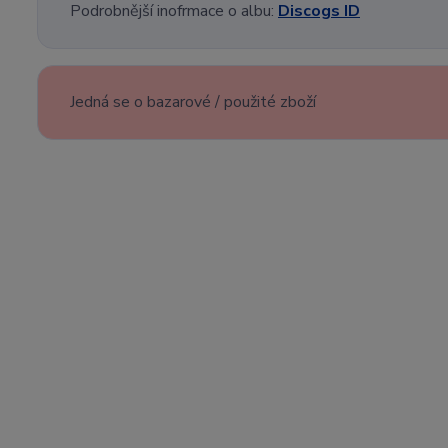
Podrobnější inofrmace o albu:
Discogs ID
Jedná se o bazarové / použité zboží