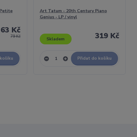
 Petite
Art Tatum - 20th Century Piano
Genius - LP / vinyl
63 Kč
319 Kč
79 Kč
Skladem
 košíku
Přidat do košíku