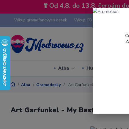
❣️ Od 4.8. do 13.8. čerpám 
Výkup gramofonových desek
Výkup CD
Výkup hi-fi tech
C
Z
Alba
Hudební styly
Alba
Gramodesky
Art Garfunkel - My Best - LP / Vi
Art Garfunkel - My Best - LP / Vin