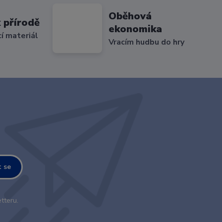
Oběhová
 přírodě
ekonomika
cí materiál
Vracím hudbu do hry
t se
tteru.