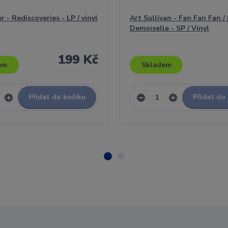
 - Rediscoveries - LP / vinyl
Art Sullivan - Fan Fan Fan /
Demoiselle - SP / Vinyl
199 Kč
em
Skladem
Přidat do košíku
Přidat do