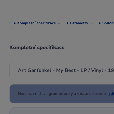
Kompletní specifikace
Parametry
Souvise
Kompletní specifikace
Art Garfunkel - My Best - LP / Vinyl - 1
Hodnocení stavu
gramodesky a obalu
naleznete
zd