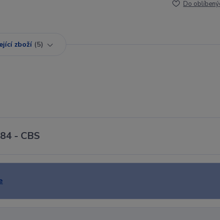
Do oblíbený
jící zboží
5
984 - CBS
e