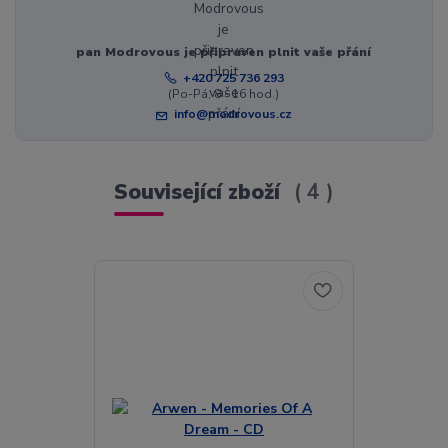
pan Modrovous je připraven plnit vaše přání
+420 725 736 293
(Po-Pá, 8 - 16 hod.)
info@modrovous.cz
Související zboží
4