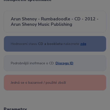
Arun Shenoy - Rumbadoodle - CD - 2012 -
Arun Shenoy Music Publishing
Hodnocení stavu
CD a bookletu
naleznete
zde
Podrobnější inofrmace o CD:
Discogs ID
Jedná se o bazarové / použité zboží
Parametry