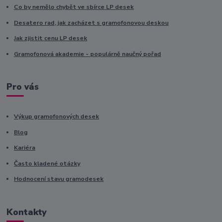
Co by nemělo chybět ve sbírce LP desek
Desatero rad, jak zacházet s gramofonovou deskou
Jak zjistit cenu LP desek
Gramofonová akademie - populárně naučný pořad
Pro vás
Výkup gramofonových desek
Blog
Kariéra
Často kladené otázky
Hodnocení stavu gramodesek
Kontakty