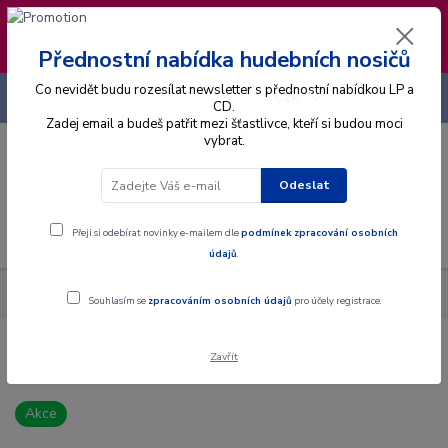
❣️ Od 4.8. do 13.8. čerpám dovolenou. Datum
expedice objednávek se posouvá na pátek
14.8.2026 🐋
Přednostní nabídka hudebních nosičů
Co nevidět budu rozesílat newsletter s přednostní nabídkou LP a
+420 725 736 293
CZK
(Po-Pá, 8 - 16 hod.)
CD.
Zadej email a budeš patřit mezi šťastlivce, kteří si budou moci
vybrat.
0
0 Kč
Odeslat
Menu
Přeji si odebírat novinky e-mailem dle
podmínek zpracování osobních
údajů
.
Alba
CD
Arun Shenoy - Rumbadoodle - CD
Souhlasím se
zpracováním osobních údajů
pro účely registrace.
Zavřít
Arun Shenoy - Rumbadoodle - CD
Akce