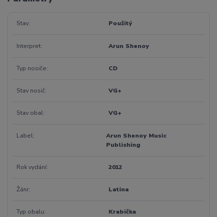
Stav
Použitý
Interpret
Arun Shenoy
Typ nosiče
CD
Stav nosič
VG+
Stav obal
VG+
Label
Arun Shenoy Music
Publishing
Rok vydání
2012
Žánr
Latina
Typ obalu
Krabička