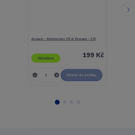
Arwen - Memories Of A Dream - CD
Ashes Of Ares
CD
199 Kč
Skladem
Skladem
Přidat do košíku