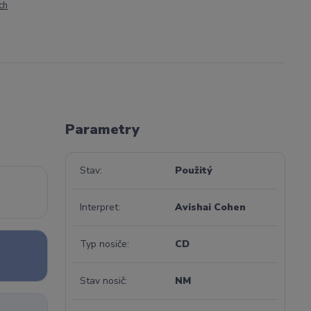
ch
Parametry
Stav
Použitý
Interpret
Avishai Cohen
Typ nosiče
CD
Stav nosič
NM