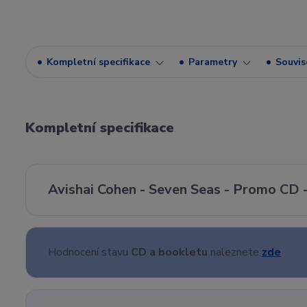
Kompletní specifikace
Parametry
Souvise
Kompletní specifikace
Avishai Cohen - Seven Seas - Promo CD 
Hodnocení stavu
CD a bookletu
naleznete
zde