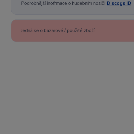
Podrobnější inofrmace o hudebním nosiči:
Discogs ID
Jedná se o bazarové / použité zboží