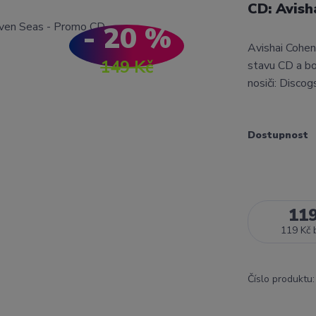
CD: Avish
- 20 %
Avishai Cohe
149 Kč
stavu CD a b
nosiči: Disco
Dostupnost
11
119 Kč
Číslo produktu: