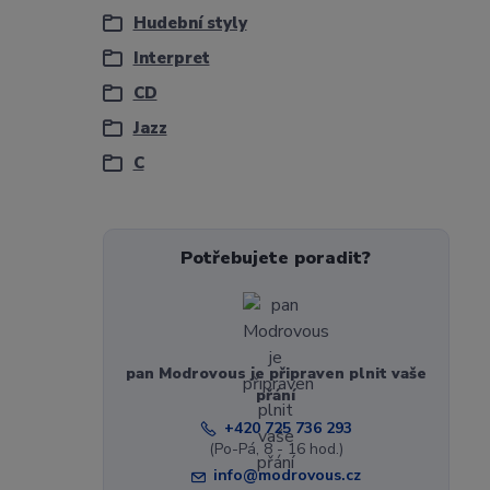
Hudební styly
Interpret
CD
Jazz
C
Potřebujete poradit?
pan Modrovous je připraven plnit vaše
přání
+420 725 736 293
(Po-Pá, 8 - 16 hod.)
info@modrovous.cz