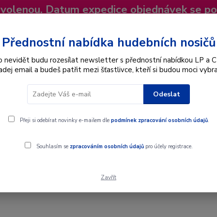
dovolenou. Datum expedice objednávek se p
niky
Nevíte si rady? Zavolejte.
+420 725
Více
Přednostní nabídka hudebních nosičů
o nevidět budu rozesílat newsletter s přednostní nabídkou LP a C
adej email a budeš patřit mezi šťastlivce, kteří si budou moci vybra
Hledat
Odeslat
Interpret
Karel Gott
Dárkové poukazy
Přeji si odebírat novinky e-mailem dle
podmínek zpracování osobních údajů
.
Souhlasím se
zpracováním osobních údajů
pro účely registrace.
Zavřít
mo CD