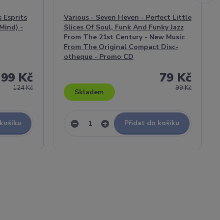
s Esprits
Various - Seven Heven - Perfect Little
Mind) -
Slices Of Soul, Funk And Funky Jazz
From The 21st Century - New Music
From The Original Compact Disc-
otheque - Promo CD
99 Kč
79 Kč
124 Kč
99 Kč
Skladem
 košíku
Přidat do košíku