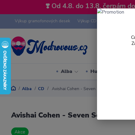
❣️ Od 4.8. do 13.8. čerpám 
Výkup gramofonových desek
Výkup CD
Výkup hi-fi tech
C
Z
Alba
Hudební styly
Alba
CD
Avishai Cohen - Seven Seas - Promo CD
Avishai Cohen - Seven Seas - Pro
Akce