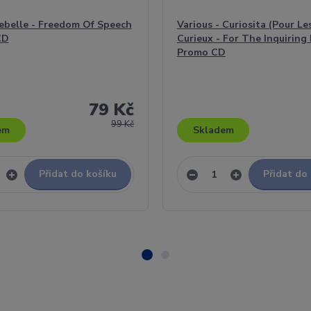
ebelle - Freedom Of Speech
Various - Curiosita (Pour Le
CD
Curieux - For The Inquiring 
Promo CD
79 Kč
99 Kč
em
Skladem
Přidat do košíku
Přidat do