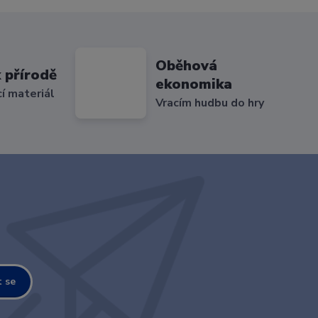
Oběhová
 přírodě
ekonomika
cí materiál
Vracím hudbu do hry
t se