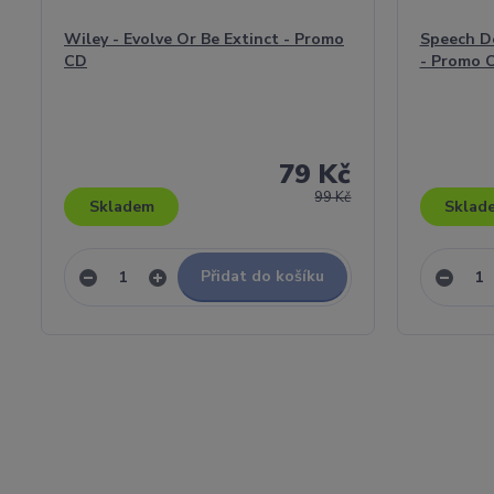
Wiley - Evolve Or Be Extinct - Promo
Speech D
CD
- Promo 
79 Kč
99 Kč
Skladem
Sklad
Přidat do košíku