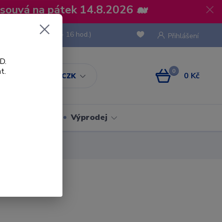
osouvá na pátek 14.8.2026 🐋
 736 293
(Po-Pá, 8 - 16 hod.)
Přihlášení
D.
t.
0
0 Kč
CZK
Obaly
Výprodej