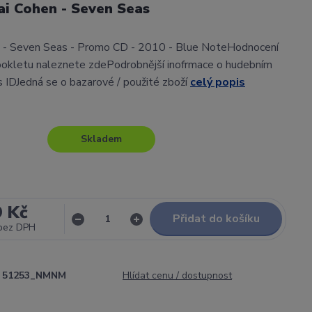
ai Cohen - Seven Seas
n - Seven Seas - Promo CD - 2010 - Blue NoteHodnocení
ookletu naleznete zdePodrobnější inofrmace o hudebním
gs IDJedná se o bazarové / použité zboží
celý popis
Skladem
9 Kč
Přidat do košíku
bez DPH
51253_NMNM
Hlídat cenu / dostupnost