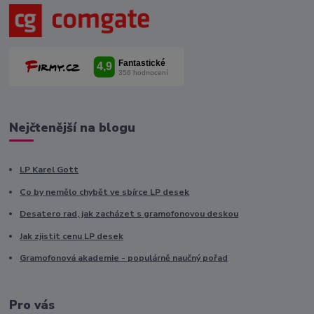
Nejčtenější na blogu
LP Karel Gott
Co by nemělo chybět ve sbírce LP desek
Desatero rad, jak zacházet s gramofonovou deskou
Jak zjistit cenu LP desek
Gramofonová akademie - populárně naučný pořad
Pro vás