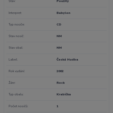
Stav
Použitý
Interpret
Babylon
Typ nosiče
CD
Stav nosič
NM
Stav obal
NM
Label
Česká Hudba
Rok vydání
2002
Žánr
Rock
Typ obalu
Krabička
Počet nosičů
1