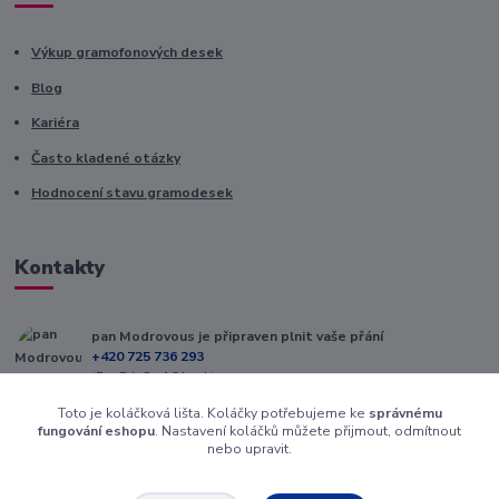
Výkup gramofonových desek
Blog
Kariéra
Často kladené otázky
Hodnocení stavu gramodesek
Kontakty
pan Modrovous je připraven plnit vaše přání
+420 725 736 293
(Po-Pá, 8 - 16 hod.)
Toto je koláčková lišta. Koláčky potřebujeme ke
správnému
info@modrovous.cz
fungování eshopu
. Nastavení koláčků můžete přijmout, odmítnout
nebo upravit.