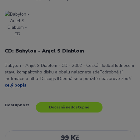
CD: Babylon - Anjel S Diablom
Babylon - Anjel S Diablom - CD - 2002 - Česká HudbaHodnocení
stavu kompaktního disku a obalu naleznete zdePodrobnější
inofrmace o albu: Discogs IDJedná se o použité / bazarové zboží
celý popis
Dostupnost
Dočasně nedostupné
99 Kč