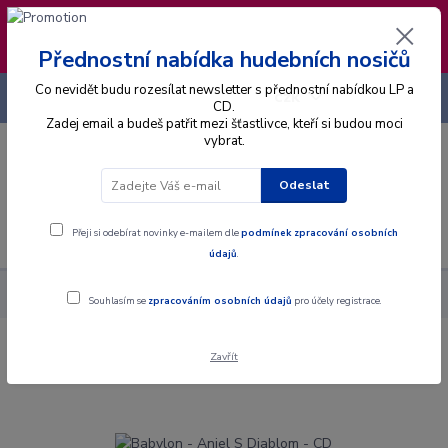
❣️ Od 4.8. do 13.8. čerpám dovolenou. Datum
expedice objednávek se posouvá na pátek
14.8.2026 🐋
Přednostní nabídka hudebních nosičů
Co nevidět budu rozesílat newsletter s přednostní nabídkou LP a
+420 725 736 293
CZK
(Po-Pá, 8 - 16 hod.)
CD.
Zadej email a budeš patřit mezi šťastlivce, kteří si budou moci
vybrat.
0
0 Kč
Odeslat
Menu
Přeji si odebírat novinky e-mailem dle
podmínek zpracování osobních
údajů
.
Alba
CD
Babylon - Anjel S Diablom - CD
Souhlasím se
zpracováním osobních údajů
pro účely registrace.
Zavřít
Babylon - Anjel S Diablom - CD