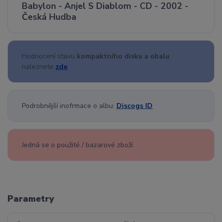
Babylon - Anjel S Diablom - CD - 2002 -
Česká Hudba
Hodnocení stavu
kompaktního disku a obalu
naleznete
zde
Podrobnější inofrmace o albu:
Discogs ID
Jedná se o použité / bazarové zboží
Parametry