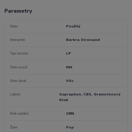
Parametry
Stav
Použitý
Interpret
Barbra Streisand
Typ nosiče
LP
Stav nosič
NM
Stav obal
VG+
Label
Supraphon, CBS, Gramofonový
Klub
Rok vydání
1981
Žánr
Pop