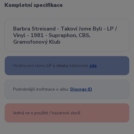
Kompletní specifikace
Barbra Streisand - Takoví Jsme Byli - LP /
Vinyl - 1981 - Supraphon, CBS,
Gramofonový Klub
Hodnocení stavu
LP a obalu
naleznete
zde
Podrobnější inofrmace o albu:
Discogs ID
Jedná se o použité / bazarové zboží