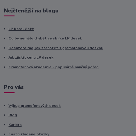
Nejčtenější na blogu
LP Karel Gott
Co by nemělo chybět ve sbírce LP desek
Desatero rad, jak zacházet s gramofonovou deskou
Jak zjistit cenu LP desek
Gramofonová akademie - populárně naučný pořad
Pro vás
Výkup gramofonových desek
Blog
Kariéra
Často kladené otázky