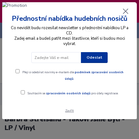
❣️ Od 4.8. do 13.8. čerpám dovolenou. Datum
expedice objednávek se posouvá na pátek
14.8.2026 🐋
Přednostní nabídka hudebních nosičů
Co nevidět budu rozesílat newsletter s přednostní nabídkou LP a
+420 725 736 293
CZK
(Po-Pá, 8 - 16 hod.)
CD.
Zadej email a budeš patřit mezi šťastlivce, kteří si budou moci
vybrat.
0
0 Kč
Odeslat
Menu
Přeji si odebírat novinky e-mailem dle
podmínek zpracování osobních
údajů
.
Alba
Gramodesky
Barbra Streisand - Takoví Jsme Byli - LP /
Souhlasím se
zpracováním osobních údajů
pro účely registrace.
Vinyl
Zavřít
Barbra Streisand - Takoví Jsme Byli -
LP / Vinyl