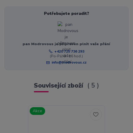
Potřebujete poradit?
pan Modrovous je připraven plnit vaše přání
+420 725 736 293
(Po-Pá, 8 - 16 hod.)
info@modrovous.cz
Související zboží
5
Akce