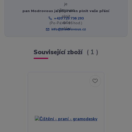
pan Modrovous je připraven plnit vaše přání
+420 725 736 293
(Po-Pá, 8 - 16 hod.)
info@modrovous.cz
Související zboží
1