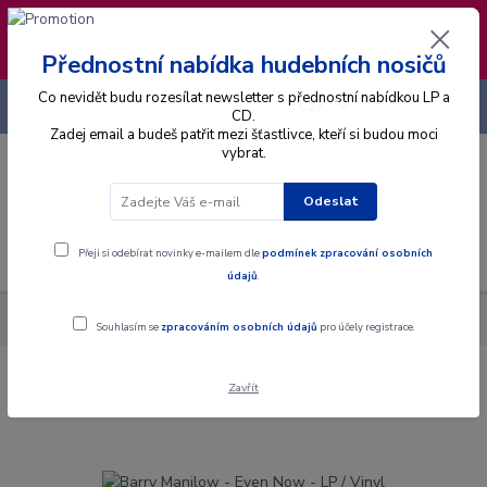
❣️ Od 4.8. do 13.8. čerpám dovolenou. Datum
expedice objednávek se posouvá na pátek
14.8.2026 🐋
Přednostní nabídka hudebních nosičů
Co nevidět budu rozesílat newsletter s přednostní nabídkou LP a
+420 725 736 293
CZK
(Po-Pá, 8 - 16 hod.)
CD.
Zadej email a budeš patřit mezi šťastlivce, kteří si budou moci
vybrat.
0
0 Kč
Odeslat
Menu
Přeji si odebírat novinky e-mailem dle
podmínek zpracování osobních
údajů
.
Alba
Gramodesky
Barry Manilow - Even Now - LP / Vinyl
Souhlasím se
zpracováním osobních údajů
pro účely registrace.
Zavřít
Barry Manilow - Even Now - LP / Vinyl