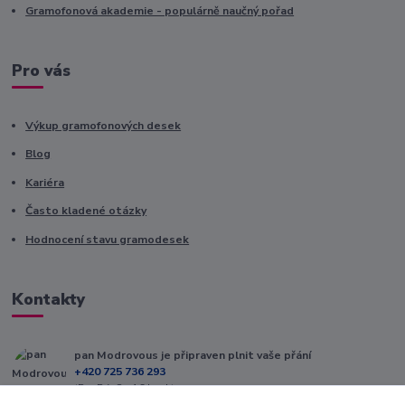
Gramofonová akademie - populárně naučný pořad
Pro vás
Výkup gramofonových desek
Blog
Kariéra
Často kladené otázky
Hodnocení stavu gramodesek
Kontakty
pan Modrovous je připraven plnit vaše přání
+420 725 736 293
(Po-Pá, 8 - 16 hod.)