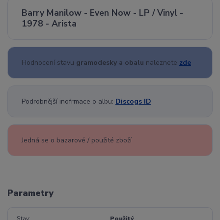
Barry Manilow - Even Now - LP / Vinyl -
1978 - Arista
Hodnocení stavu
gramodesky a obalu
naleznete
zde
Podrobnější inofrmace o albu:
Discogs ID
Jedná se o bazarové / použité zboží
Parametry
Stav
Použitý