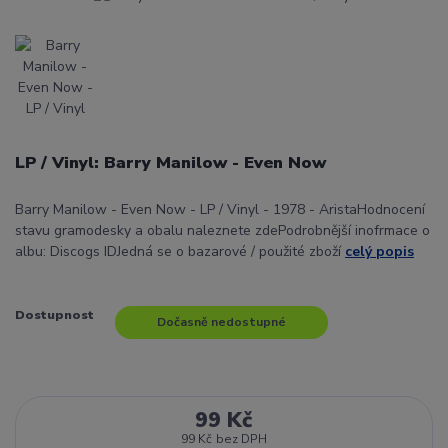
LP / Vinyl: Barry Manilow - Even Now
Barry Manilow - Even Now - LP / Vinyl - 1978 - AristaHodnocení
stavu gramodesky a obalu naleznete zdePodrobnější inofrmace o
albu: Discogs IDJedná se o bazarové / použité zboží
celý popis
Dostupnost
Dočasně nedostupné
99 Kč
99 Kč
bez DPH