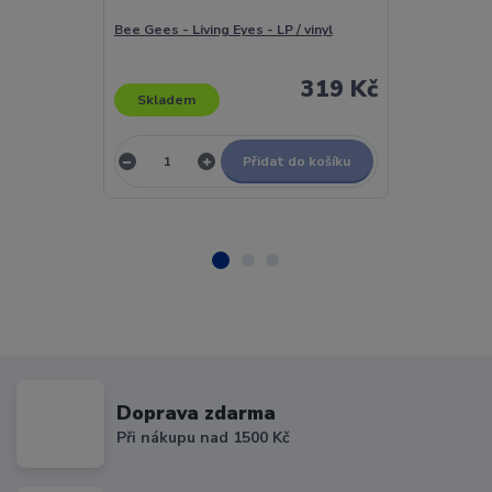
Bee Gees - Living Eyes - LP / vinyl
Bee Gees - Th
319 Kč
Skladem
Skladem
Přidat do košíku
Doprava zdarma
Při nákupu nad 1500 Kč