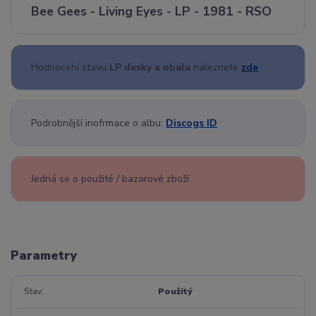
Bee Gees - Living Eyes - LP - 1981 - RSO
Hodnocení stavu
LP desky a obalu
naleznete
zde
Podrobnější inofrmace o albu:
Discogs ID
Jedná se o použité / bazarové zboží
Parametry
Stav
Použitý