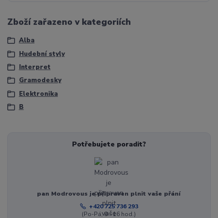
Zboží zařazeno v kategoriích
Alba
Hudební styly
Interpret
Gramodesky
Elektronika
B
Potřebujete poradit?
pan Modrovous je připraven plnit vaše přání
+420 725 736 293
(Po-Pá, 8 - 16 hod.)