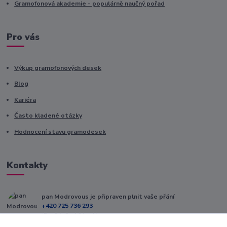
Gramofonová akademie - populárně naučný pořad
Pro vás
Výkup gramofonových desek
Blog
Kariéra
Často kladené otázky
Hodnocení stavu gramodesek
Kontakty
pan Modrovous je připraven plnit vaše přání
+420 725 736 293
(Po-Pá, 8 - 16 hod.)