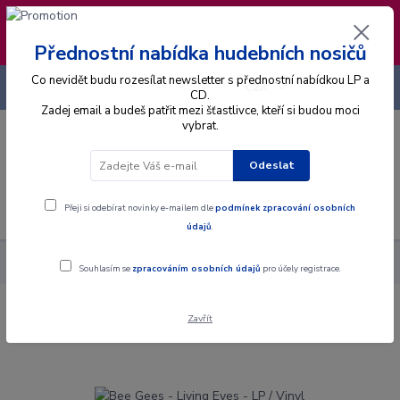
❣️ Od 4.8. do 13.8. čerpám dovolenou. Datum
expedice objednávek se posouvá na pátek
14.8.2026 🐋
Přednostní nabídka hudebních nosičů
Co nevidět budu rozesílat newsletter s přednostní nabídkou LP a
+420 725 736 293
CZK
(Po-Pá, 8 - 16 hod.)
CD.
Zadej email a budeš patřit mezi šťastlivce, kteří si budou moci
vybrat.
0
0 Kč
Odeslat
Menu
Přeji si odebírat novinky e-mailem dle
podmínek zpracování osobních
údajů
.
Alba
Gramodesky
Bee Gees - Living Eyes - LP / Vinyl
Souhlasím se
zpracováním osobních údajů
pro účely registrace.
Zavřít
Bee Gees - Living Eyes - LP / Vinyl