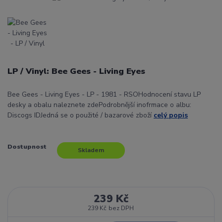
LP / Vinyl: Bee Gees - Living Eyes
Bee Gees - Living Eyes - LP - 1981 - RSOHodnocení stavu LP
desky a obalu naleznete zdePodrobnější inofrmace o albu:
Discogs IDJedná se o použité / bazarové zboží
celý popis
Dostupnost
Skladem
239 Kč
239 Kč
bez DPH