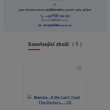
pan Modrovous je připraven plnit vaše přání
+420 725 736 293
(Po-Pá, 8 - 16 hod.)
info@modrovous.cz
Související zboží
5
Akce