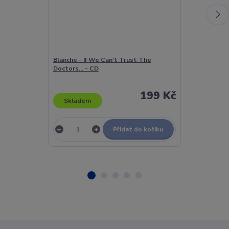
Blanche - If We Can't Trust The
Blanka Šrůmov
Doctors... - CD
Tak Se Věci M
199 Kč
Skladem
Skladem
Přidat do košíku