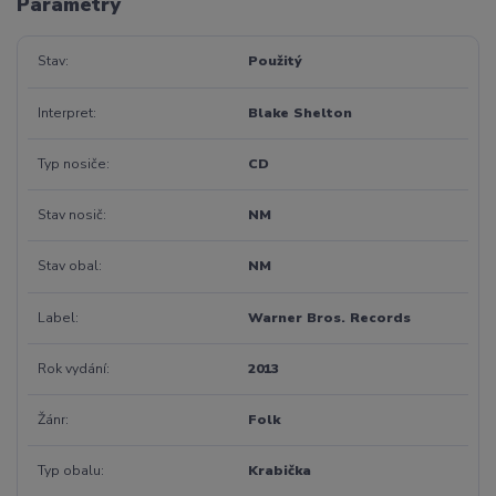
Parametry
Stav
Použitý
Interpret
Blake Shelton
Typ nosiče
CD
Stav nosič
NM
Stav obal
NM
Label
Warner Bros. Records
Rok vydání
2013
Žánr
Folk
Typ obalu
Krabička