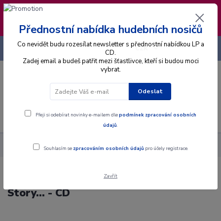
❣️ Od 4.8. do 13.8. čerpám dovolenou. Datum
expedice objednávek se posouvá na pátek
14.8.2026 🐋
Přednostní nabídka hudebních nosičů
Co nevidět budu rozesílat newsletter s přednostní nabídkou LP a
+420 725 736 293
CZK
(Po-Pá, 8 - 16 hod.)
CD.
Zadej email a budeš patřit mezi šťastlivce, kteří si budou moci
vybrat.
0
0 Kč
Odeslat
Menu
Přeji si odebírat novinky e-mailem dle
podmínek zpracování osobních
údajů
.
Alba
CD
Blake Shelton - Based On A True Story... - CD
Souhlasím se
zpracováním osobních údajů
pro účely registrace.
Zavřít
Blake Shelton - Based On A True
Story... - CD