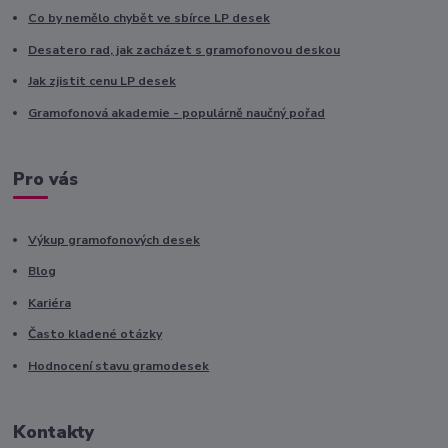
Co by nemělo chybět ve sbírce LP desek
Desatero rad, jak zacházet s gramofonovou deskou
Jak zjistit cenu LP desek
Gramofonová akademie - populárně naučný pořad
Pro vás
Výkup gramofonových desek
Blog
Kariéra
Často kladené otázky
Hodnocení stavu gramodesek
Kontakty