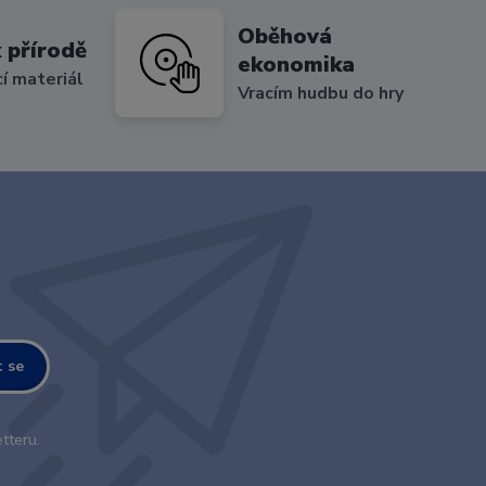
Oběhová
 přírodě
ekonomika
cí materiál
Vracím hudbu do hry
t se
tteru.