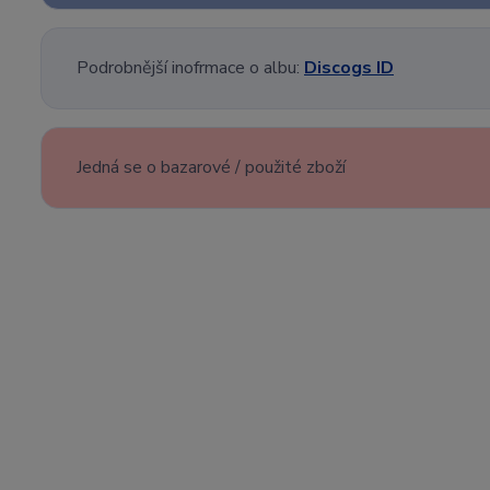
Podrobnější inofrmace o albu:
Discogs ID
Jedná se o bazarové / použité zboží