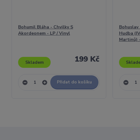
Bohumil Bláha - Chvilky S
Bohuslav 
Akordeonem - LP / Vinyl
Hudba (IV
Martinů) -
199 Kč
Skladem
Sklad
Přidat do košíku