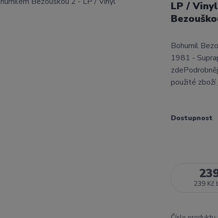
LP / Viny
Bezouško
Bohumil Bezou
1981 - Supra
zdePodrobnějš
použité zboží
Dostupnost
23
239 Kč
Číslo produktu: