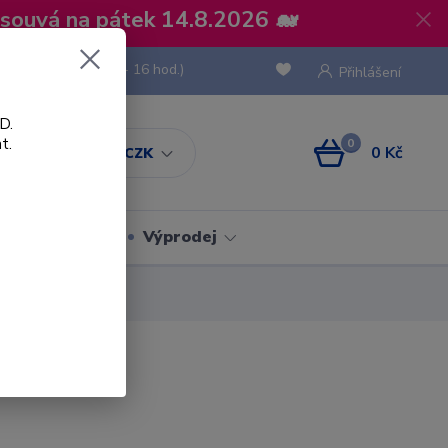
osouvá na pátek 14.8.2026 🐋
 736 293
(Po-Pá, 8 - 16 hod.)
Přihlášení
D.
t.
0
0 Kč
CZK
Obaly
Výprodej