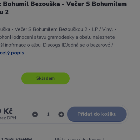
l: Bohumil Bezouška - Večer S Bohumilem
u 2
ška - Večer S Bohumilem Bezouškou 2 - LP / Vinyl -
phonHodnocení stavu gramodesky a obalu naleznete
í inofrmace o albu: Discogs IDJedná se o bazarové /
celý popis
Skladem
9 Kč
Přidat do košíku
bez DPH
17959_VG+NM
Hlídat cenu / dostupnost