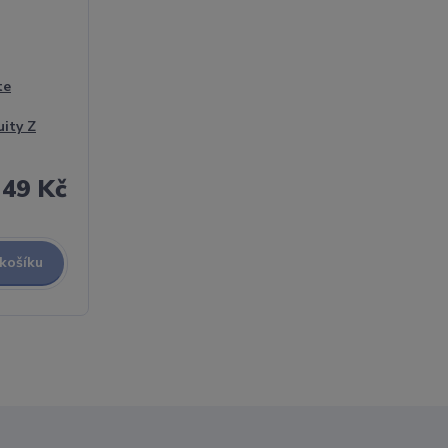
te
uity Z
49 Kč
 košíku