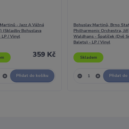
Martinů - Jazz A Vážná
Bohuslav Martinů, Brno Sta
) (Skladby Bohuslava
Philharmonic Orchestra, Jiří
 LP / Vinyl
Waldhans - Špalíček (Dvě S
Baletu) - LP / Vinyl
359 Kč
em
Skladem
Přidat do košíku
Přidat do