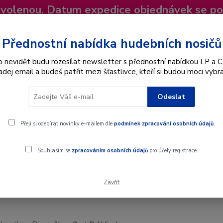
dovolenou. Datum expedice objednávek se p
niky
Nevíte si rady? Zavolejte.
+420 725
Více
Přednostní nabídka hudebních nosičů
o nevidět budu rozesílat newsletter s přednostní nabídkou LP a C
adej email a budeš patřit mezi šťastlivce, kteří si budou moci vybra
Hledat
Odeslat
Interpret
Karel Gott
Dárkové poukazy
Přeji si odebírat novinky e-mailem dle
podmínek zpracování osobních údajů
.
milem Bezouškou 2 - LP / Vinyl
Souhlasím se
zpracováním osobních údajů
pro účely registrace.
Zavřít
ilem Bezouškou 2 - LP / Vinyl