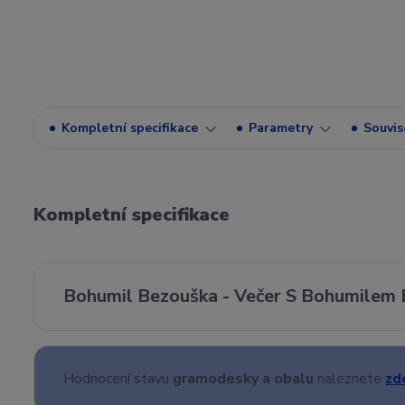
Kompletní specifikace
Parametry
Souvise
Kompletní specifikace
Bohumil Bezouška - Večer S Bohumilem B
Hodnocení stavu
gramodesky a obalu
naleznete
zd