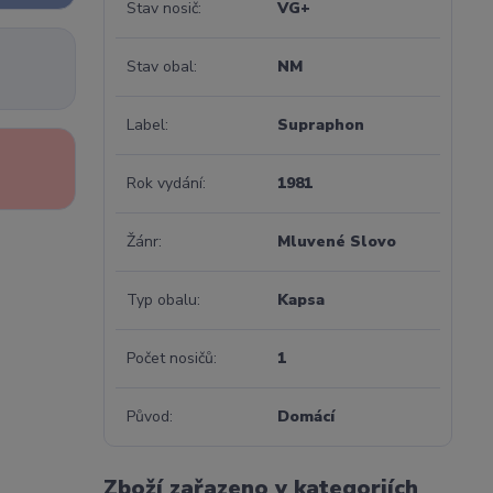
Stav nosič
VG+
Stav obal
NM
Label
Supraphon
Rok vydání
1981
Žánr
Mluvené Slovo
Typ obalu
Kapsa
Počet nosičů
1
Původ
Domácí
Zboží zařazeno v kategoriích