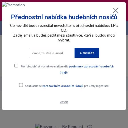
❣️ Od 4.8. do 13.8. čerpám dovolenou. Datum
expedice objednávek se posouvá na pátek
14.8.2026 🐋
Přednostní nabídka hudebních nosičů
Co nevidět budu rozesílat newsletter s přednostní nabídkou LP a
+420 725 736 293
CZK
(Po-Pá, 8 - 16 hod.)
CD.
Zadej email a budeš patřit mezi šťastlivce, kteří si budou moci
vybrat.
0
0 Kč
Odeslat
Menu
Přeji si odebírat novinky e-mailem dle
podmínek zpracování osobních
údajů
.
Alba
CD
Boyzone - ...By Request - CD
Souhlasím se
zpracováním osobních údajů
pro účely registrace.
Zavřít
Boyzone - ...By Request - CD