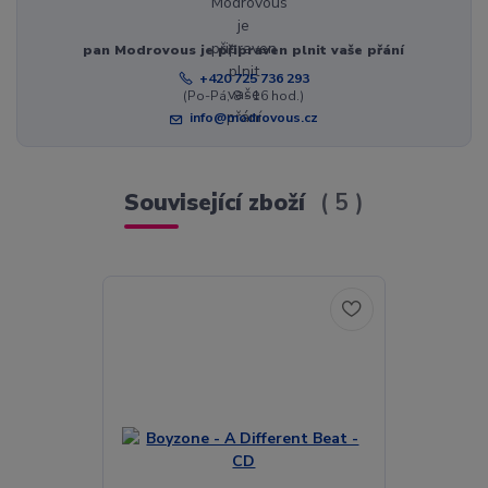
pan Modrovous je připraven plnit vaše přání
+420 725 736 293
(Po-Pá, 8 - 16 hod.)
info@modrovous.cz
Související zboží
5