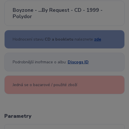
Boyzone - ...By Request - CD - 1999 -
Polydor
Hodnocení stavu
CD a bookletu
naleznete
zde
Podrobnější inofrmace o albu:
Discogs ID
Jedná se o bazarové / použité zboží
Parametry