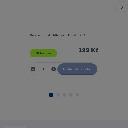
Boyzone - A Different Beat - CD
Boyzone - A D
199 Kč
Skladem
Skladem
Přidat do košíku