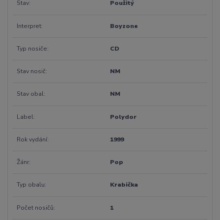
Stav
Použitý
Interpret
Boyzone
Typ nosiče
CD
Stav nosič
NM
Stav obal
NM
Label
Polydor
Rok vydání
1999
Žánr
Pop
Typ obalu
Krabička
Počet nosičů
1