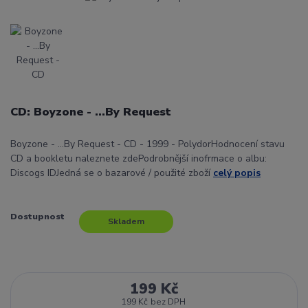
CD: Boyzone - ...By Request
Boyzone - ...By Request - CD - 1999 - PolydorHodnocení stavu
CD a bookletu naleznete zdePodrobnější inofrmace o albu:
Discogs IDJedná se o bazarové / použité zboží
celý popis
Dostupnost
Skladem
199 Kč
199 Kč
bez DPH