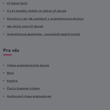
LP Karel Gott
Co by nemělo chybět ve sbírce LP desek
Desatero rad, jak zacházet s gramofonovou deskou
Jak zjistit cenu LP desek
Gramofonová akademie - populárně naučný pořad
Pro vás
Výkup gramofonových desek
Blog
Kariéra
Často kladené otázky
Hodnocení stavu gramodesek