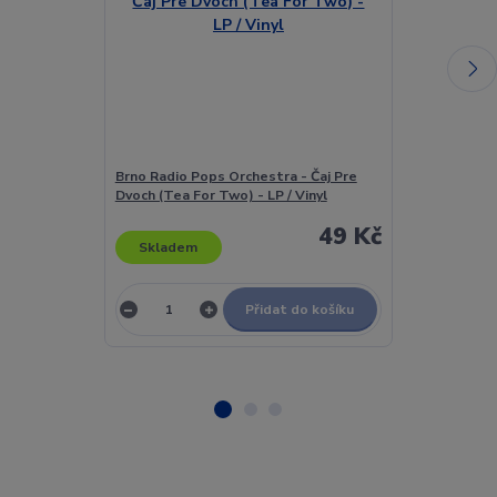
Brno Radio Pops Orchestra - Čaj Pre
Brno Radio Po
Dvoch (Tea For Two) - LP / Vinyl
Dvoch (Tea For
49 Kč
Skladem
Skladem
Přidat do košíku