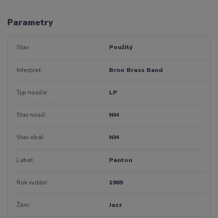
Parametry
Stav
Použitý
Interpret
Brno Brass Band
Typ nosiče
LP
Stav nosič
NM
Stav obal
NM
Label
Panton
Rok vydání
1989
Žánr
Jazz