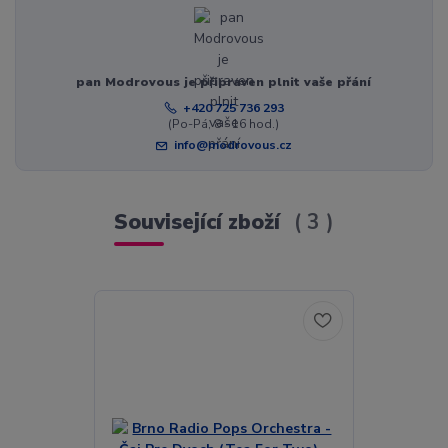
pan Modrovous je připraven plnit vaše přání
+420 725 736 293
(Po-Pá, 8 - 16 hod.)
info@modrovous.cz
Související zboží
3