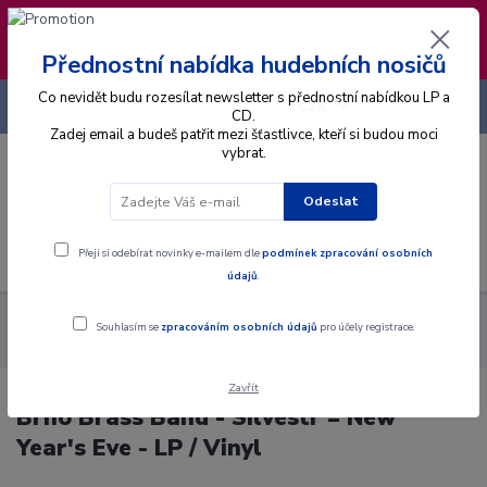
❣️ Od 4.8. do 13.8. čerpám dovolenou. Datum
expedice objednávek se posouvá na pátek
14.8.2026 🐋
Přednostní nabídka hudebních nosičů
Co nevidět budu rozesílat newsletter s přednostní nabídkou LP a
+420 725 736 293
CZK
(Po-Pá, 8 - 16 hod.)
CD.
Zadej email a budeš patřit mezi šťastlivce, kteří si budou moci
vybrat.
0
0 Kč
Odeslat
Menu
Přeji si odebírat novinky e-mailem dle
podmínek zpracování osobních
údajů
.
Alba
Gramodesky
Brno Brass Band - Silvestr = New Year's
Souhlasím se
zpracováním osobních údajů
pro účely registrace.
Eve - LP / Vinyl
Zavřít
Brno Brass Band - Silvestr = New
Year's Eve - LP / Vinyl