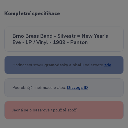
Kompletní specifikace
Brno Brass Band - Silvestr = New Year's
Eve - LP / Vinyl - 1989 - Panton
Hodnocení stavu
gramodesky a obalu
naleznete
zde
Podrobnější inofrmace o albu:
Discogs ID
Jedná se o bazarové / použité zboží