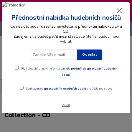
❣️ Od 4.8. do 13.8. čerpám dovolenou. Datum
expedice objednávek se posouvá na pátek
14.8.2026 🐋
Přednostní nabídka hudebních nosičů
Co nevidět budu rozesílat newsletter s přednostní nabídkou LP a
+420 725 736 293
CZK
(Po-Pá, 8 - 16 hod.)
CD.
Zadej email a budeš patřit mezi šťastlivce, kteří si budou moci
vybrat.
0
0 Kč
Odeslat
Menu
Přeji si odebírat novinky e-mailem dle
podmínek zpracování osobních
údajů
.
Alba
CD
Bryan Ferry - World Ballads Collection - CD
Souhlasím se
zpracováním osobních údajů
pro účely registrace.
Zavřít
Bryan Ferry - World Ballads
Collection - CD