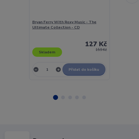
Bryan Ferry With Roxy Music - The
Břeclavan - Ho
Ultimate Collection - CD
Od Břeclavi - L
127 Kč
159 Kč
Skladem
Skladem
Přidat do košíku