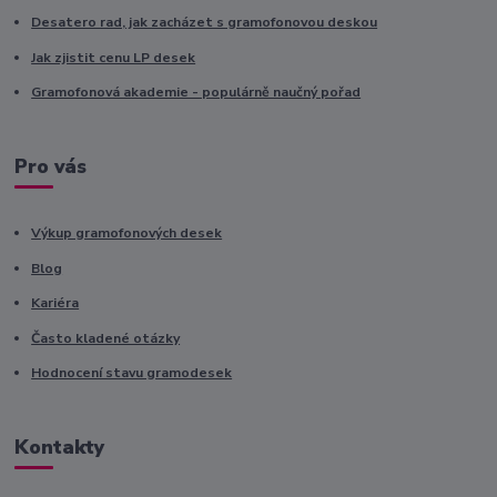
Desatero rad, jak zacházet s gramofonovou deskou
Jak zjistit cenu LP desek
Gramofonová akademie - populárně naučný pořad
Pro vás
Výkup gramofonových desek
Blog
Kariéra
Často kladené otázky
Hodnocení stavu gramodesek
Kontakty