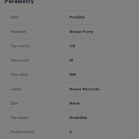
Parametry
Stav
Použitý
Interpret
Bryan Ferry
Typ nosiče
CD
Stav nosič
M
Stav obal
NM
Label
Breez Records
Žánr
Rock
Typ obalu
Krabička
Počet nosičů
1