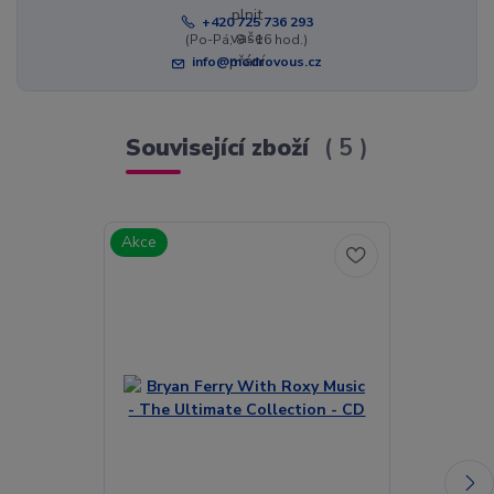
+420 725 736 293
(Po-Pá, 8 - 16 hod.)
info@modrovous.cz
Související zboží
5
Akce