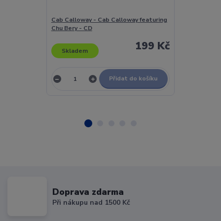
Cab Calloway - Cab Calloway featuring
Cactus - The 
Chu Bery - CD
Edition - CD
199 Kč
Skladem
Skladem
Přidat do košíku
Doprava zdarma
Při nákupu nad 1500 Kč