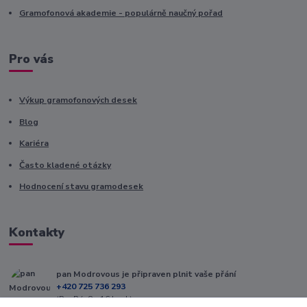
Gramofonová akademie - populárně naučný pořad
Pro vás
Výkup gramofonových desek
Blog
Kariéra
Často kladené otázky
Hodnocení stavu gramodesek
Kontakty
pan Modrovous je připraven plnit vaše přání
+420 725 736 293
(Po-Pá, 8 - 16 hod.)