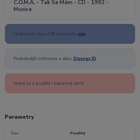
C.O.M.A. - Tak Sa Mám - CD - 1992 -
Musica
Hodnocení stavu
CD
naleznete
zde
Podrobnější inofrmace o albu:
Discogs ID
Jedná se o použité / bazarové zboží
Parametry
Stav
Použitý