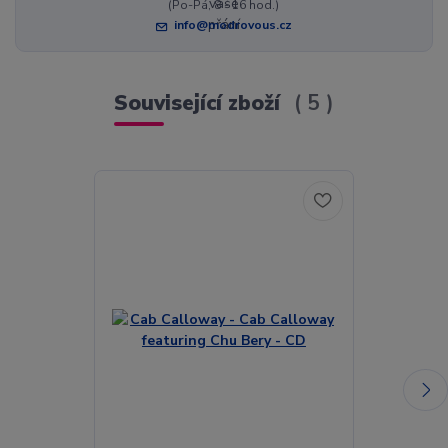
(Po-Pá, 8 - 16 hod.)
info@modrovous.cz
Související zboží
5