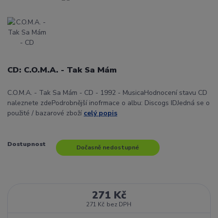
CD: C.O.M.A. - Tak Sa Mám
C.O.M.A. - Tak Sa Mám - CD - 1992 - MusicaHodnocení stavu CD
naleznete zdePodrobnější inofrmace o albu: Discogs IDJedná se o
použité / bazarové zboží
celý popis
Dostupnost
Dočasně nedostupné
271 Kč
271 Kč
bez DPH