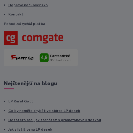
Doprava na Slovensko
Kontakt
Pohodlná rychlá platba
Nejčtenější na blogu
LP Karel Gott
Co by nemělo chybět ve sbírce LP desek
Desatero rad, jak zacházet s gramofonovou deskou
Jak zjistit cenu LP desek