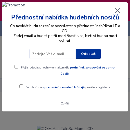
❣️ Od 4.8. do 13.8. čerpám dovolenou. Datum
expedice objednávek se posouvá na pátek
14.8.2026 🐋
Přednostní nabídka hudebních nosičů
Co nevidět budu rozesílat newsletter s přednostní nabídkou LP a
+420 725 736 293
CZK
(Po-Pá, 8 - 16 hod.)
CD.
Zadej email a budeš patřit mezi šťastlivce, kteří si budou moci
vybrat.
0
0 Kč
Odeslat
Menu
Přeji si odebírat novinky e-mailem dle
podmínek zpracování osobních
údajů
.
Alba
CD
C.O.M.A. - Tak Sa Mám - CD
Souhlasím se
zpracováním osobních údajů
pro účely registrace.
Zavřít
C.O.M.A. - Tak Sa Mám - CD