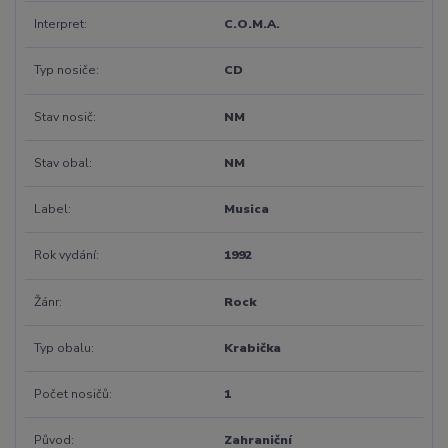
Interpret
C.O.M.A.
Typ nosiče
CD
Stav nosič
NM
Stav obal
NM
Label
Musica
Rok vydání
1992
Žánr
Rock
Typ obalu
Krabička
Počet nosičů
1
Původ
Zahraniční