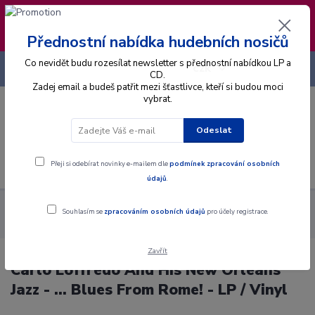
❣️ Od 4.8. do 13.8. čerpám dovolenou. Datum
expedice objednávek se posouvá na pátek
14.8.2026 🐋
Přednostní nabídka hudebních nosičů
Co nevidět budu rozesílat newsletter s přednostní nabídkou LP a
+420 725 736 293
CZK
(Po-Pá, 8 - 16 hod.)
CD.
Zadej email a budeš patřit mezi šťastlivce, kteří si budou moci
vybrat.
0
0 Kč
Odeslat
Menu
Přeji si odebírat novinky e-mailem dle
podmínek zpracování osobních
údajů
.
Alba
Gramodesky
Carlo Loffredo And His New Orleans Jazz
Souhlasím se
zpracováním osobních údajů
pro účely registrace.
- ... Blues From Rome! - LP / Vinyl
Zavřít
Carlo Loffredo And His New Orleans
Jazz - ... Blues From Rome! - LP / Vinyl