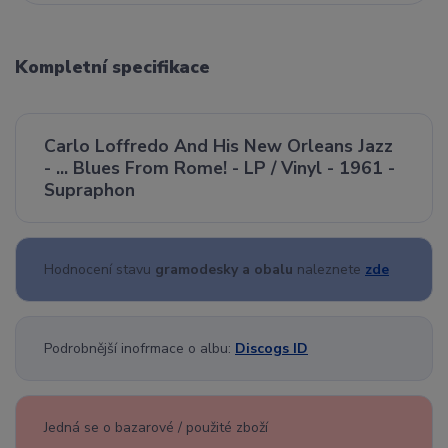
Kompletní specifikace
Carlo Loffredo And His New Orleans Jazz
- ... Blues From Rome! - LP / Vinyl - 1961 -
Supraphon
Hodnocení stavu
gramodesky a obalu
naleznete
zde
Podrobnější inofrmace o albu:
Discogs ID
Jedná se o bazarové / použité zboží