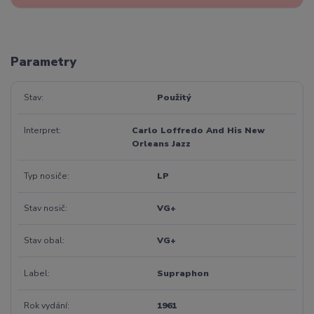
Parametry
Stav
Použitý
Interpret
Carlo Loffredo And His New
Orleans Jazz
Typ nosiče
LP
Stav nosič
VG+
Stav obal
VG+
Label
Supraphon
Rok vydání
1961