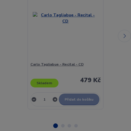
Carlo Tagliabue - Recital - CD
Carlos Baute 
Corazón - CD
479 Kč
Skladem
Skladem
Přidat do košíku