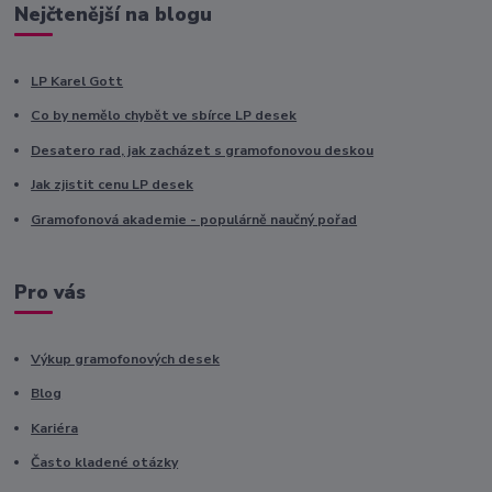
Nejčtenější na blogu
LP Karel Gott
Co by nemělo chybět ve sbírce LP desek
Desatero rad, jak zacházet s gramofonovou deskou
Jak zjistit cenu LP desek
Gramofonová akademie - populárně naučný pořad
Pro vás
Výkup gramofonových desek
Blog
Kariéra
Často kladené otázky