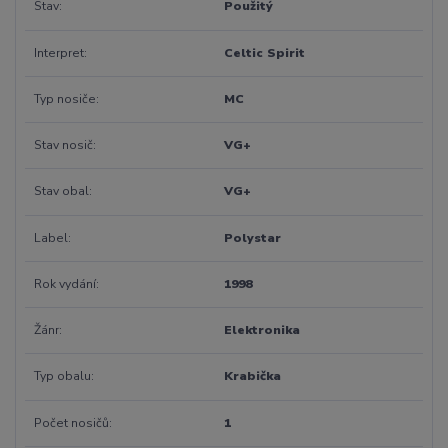
Stav
Použitý
Interpret
Celtic Spirit
Typ nosiče
MC
Stav nosič
VG+
Stav obal
VG+
Label
Polystar
Rok vydání
1998
Žánr
Elektronika
Typ obalu
Krabička
Počet nosičů
1