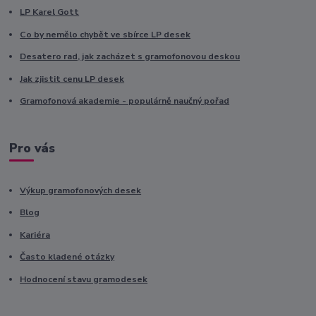
LP Karel Gott
Co by nemělo chybět ve sbírce LP desek
Desatero rad, jak zacházet s gramofonovou deskou
Jak zjistit cenu LP desek
Gramofonová akademie - populárně naučný pořad
Pro vás
Výkup gramofonových desek
Blog
Kariéra
Často kladené otázky
Hodnocení stavu gramodesek