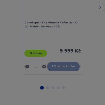
Cenotaph - The Gloomy Reflection Of
Centralny Ze
Our Hidden Sorrows - CD
Central Song
The Polish Arm
9 999 Kč
Skladem
Skladem
Přidat do košíku