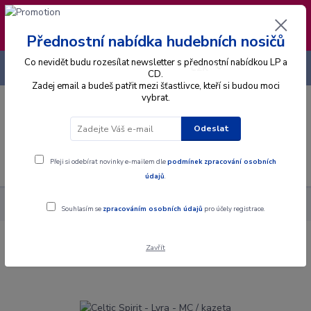
❣️ Od 4.8. do 13.8. čerpám dovolenou. Datum
expedice objednávek se posouvá na pátek
14.8.2026 🐋
Přednostní nabídka hudebních nosičů
Co nevidět budu rozesílat newsletter s přednostní nabídkou LP a
+420 725 736 293
CZK
(Po-Pá, 8 - 16 hod.)
CD.
Zadej email a budeš patřit mezi šťastlivce, kteří si budou moci
vybrat.
0
0 Kč
Odeslat
Menu
Přeji si odebírat novinky e-mailem dle
podmínek zpracování osobních
údajů
.
Alba
MC
Celtic Spirit - Lyra - MC / kazeta
Souhlasím se
zpracováním osobních údajů
pro účely registrace.
Zavřít
Celtic Spirit - Lyra - MC / kazeta