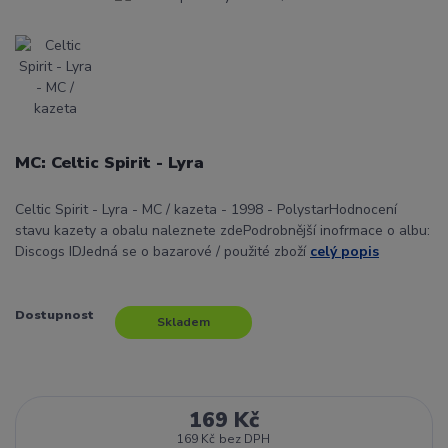
MC: Celtic Spirit - Lyra
Celtic Spirit - Lyra - MC / kazeta - 1998 - PolystarHodnocení
stavu kazety a obalu naleznete zdePodrobnější inofrmace o albu:
Discogs IDJedná se o bazarové / použité zboží
celý popis
Dostupnost
Skladem
169 Kč
169 Kč
bez DPH