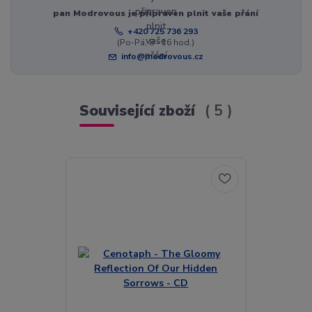
pan Modrovous je připraven plnit vaše přání
+420 725 736 293
(Po-Pá, 8 - 16 hod.)
info@modrovous.cz
Související zboží
5