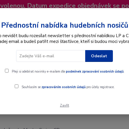
dovolenou. Datum expedice objednávek se p
niky
Nevíte si rady? Zavolejte.
+420 725
Více
Přednostní nabídka hudebních nosičů
o nevidět budu rozesílat newsletter s přednostní nabídkou LP a C
adej email a budeš patřit mezi šťastlivce, kteří si budou moci vybra
Hledat
Odeslat
Interpret
Karel Gott
Dárkové poukazy
Přeji si odebírat novinky e-mailem dle
podmínek zpracování osobních údajů
.
r Serie - CD
Souhlasím se
zpracováním osobních údajů
pro účely registrace.
Zavřít
t - Master Serie - CD