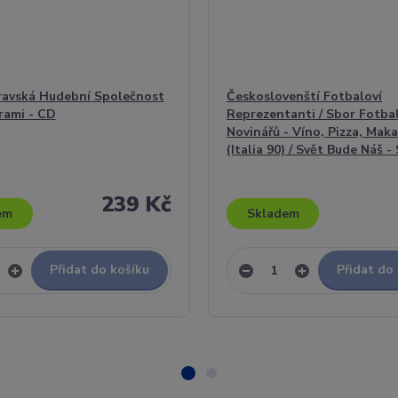
avská Hudební Společnost
Českoslovenští Fotbaloví
rami - CD
Reprezentanti / Sbor Fotba
Novinářů - Víno, Pizza, Mak
(Italia 90) / Svět Bude Náš - 
239 Kč
em
Skladem
Přidat do košíku
Přidat do