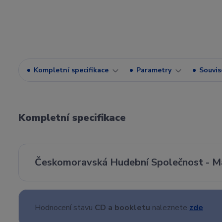
Kompletní specifikace
Parametry
Souvise
Kompletní specifikace
Českomoravská Hudební Společnost - Ma
Hodnocení stavu
CD a bookletu
naleznete
zde