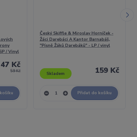
Český Skiffle & Miroslav Horníček -
lových
Žáci Darebáci A Kantor Barnabáš,
arony
"Písně Žáků Darebáků" - LP / vinyl
SP / Vinyl
47 Kč
159 Kč
59 Kč
Skladem
 košíku
Přidat do košíku