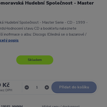
omoravská Hudební Společnost - Master
á Hudební Společnost - Master Serie - CD - 1999 -
dsHodnocení stavu CD a bookletu naleznete
í inofrmace o albu: Discogs IDJedná se o bazarové /
celý popis
Skladem
9 Kč
Přidat do košíku
bez DPH
19583_NMNM
Hlídat cenu / dostupnost