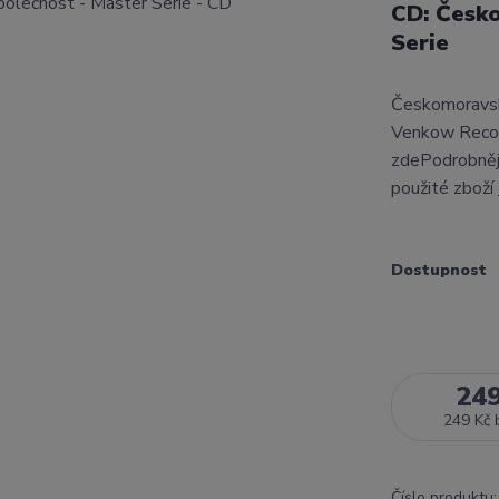
CD: Česk
Serie
Českomoravsk
Venkow Recor
zdePodrobnějš
použité zboží
Dostupnost
24
249 Kč
Číslo produktu: