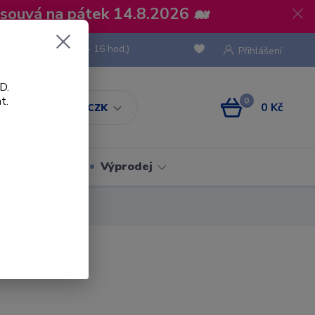
osouvá na pátek 14.8.2026 🐋
 736 293
(Po-Pá, 8 - 16 hod.)
Přihlášení
D.
t.
0
0 Kč
CZK
Obaly
Výprodej