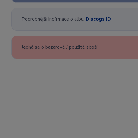
Podrobnější inofrmace o albu:
Discogs ID
Jedná se o bazarové / použité zboží