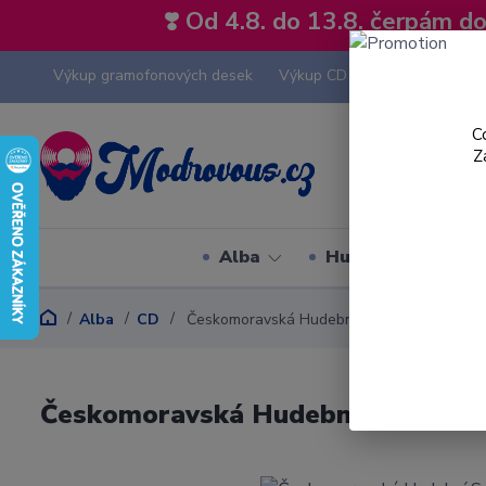
❣️ Od 4.8. do 13.8. čerpám 
Výkup gramofonových desek
Výkup CD
Výkup hi-fi tech
C
Z
Alba
Hudební styly
Alba
CD
Českomoravská Hudební Společnost - Maste
Českomoravská Hudební Společnos