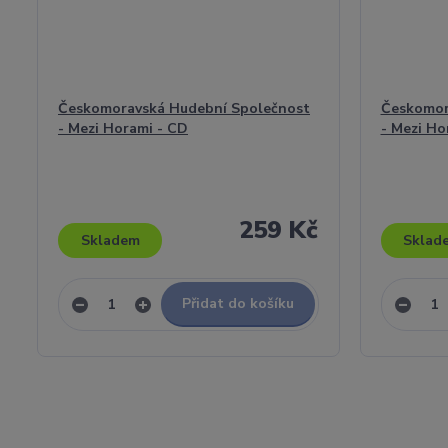
Českomoravská Hudební Společnost
Českomor
- Mezi Horami - CD
- Mezi Ho
259 Kč
Skladem
Sklad
Přidat do košíku