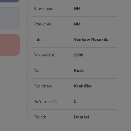
Stav nosič
NM
Stav obal
NM
Label
Venkow Records
Rok vydání
1999
Žánr
Rock
Typ obalu
Krabička
Počet nosičů
1
Původ
Domácí