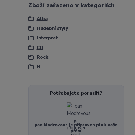
Zboží zařazeno v kategoriích
Alba
Hudební styly
Interpret
CD
Rock
H
Potřebujete poradit?
pan Modrovous je připraven plnit vaše
přání