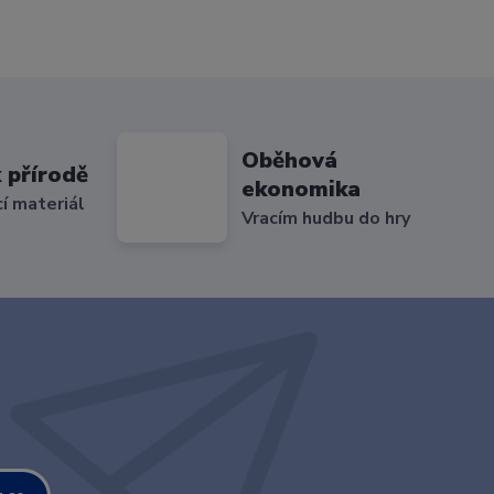
Oběhová
 přírodě
ekonomika
cí materiál
Vracím hudbu do hry