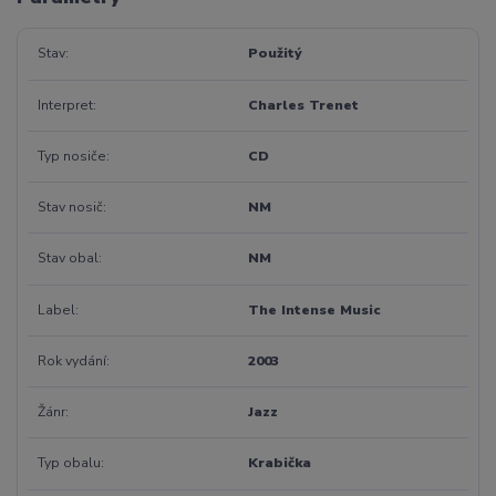
Stav
Použitý
Interpret
Charles Trenet
Typ nosiče
CD
Stav nosič
NM
Stav obal
NM
Label
The Intense Music
Rok vydání
2003
Žánr
Jazz
Typ obalu
Krabička