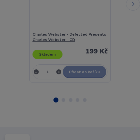
Charles Webster - Defected Presents
Charlie - Fight
Charles Webster - CD
199 Kč
Skladem
Skladem
Přidat do košíku