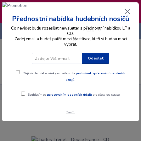
❣️ Od 4.8. do 13.8. čerpám dovolenou. Datum
expedice objednávek se posouvá na pátek
14.8.2026 🐋
Přednostní nabídka hudebních nosičů
Co nevidět budu rozesílat newsletter s přednostní nabídkou LP a
+420 725 736 293
CZK
(Po-Pá, 8 - 16 hod.)
CD.
Zadej email a budeš patřit mezi šťastlivce, kteří si budou moci
vybrat.
0
0 Kč
Odeslat
Menu
Přeji si odebírat novinky e-mailem dle
podmínek zpracování osobních
údajů
.
Alba
CD
Charles Trenet - Douce France - CD
Souhlasím se
zpracováním osobních údajů
pro účely registrace.
Zavřít
Charles Trenet - Douce France - CD