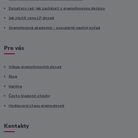
Desatero rad, jak zacházet s gramofonovou deskou
Jak zjistit cenu LP desek
Gramofonová akademie - populárně naučný pořad
Pro vás
Výkup gramofonových desek
Blog
Kariéra
Často kladené otázky
Hodnocení stavu gramodesek
Kontakty