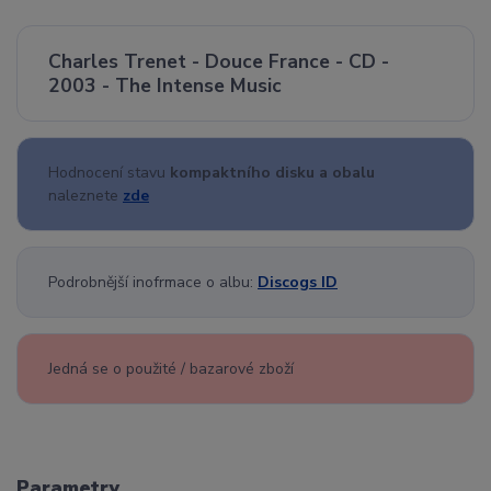
Charles Trenet - Douce France - CD -
2003 - The Intense Music
Hodnocení stavu
kompaktního disku a obalu
naleznete
zde
Podrobnější inofrmace o albu:
Discogs ID
Jedná se o použité / bazarové zboží
Parametry