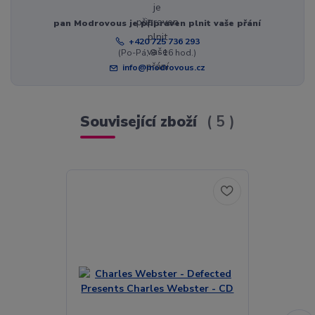
pan Modrovous je připraven plnit vaše přání
+420 725 736 293
(Po-Pá, 8 - 16 hod.)
info@modrovous.cz
Související zboží
5