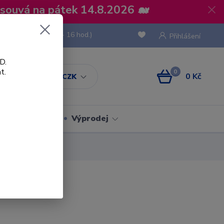
osouvá na pátek 14.8.2026 🐋
 736 293
(Po-Pá, 8 - 16 hod.)
Přihlášení
D.
t.
0
0 Kč
CZK
Obaly
Výprodej