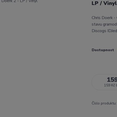
LP / Viny
Chris Doerk -
stavu gramode
Discogs IDJed
Dostupnost
15
159 Kč
Číslo produktu: