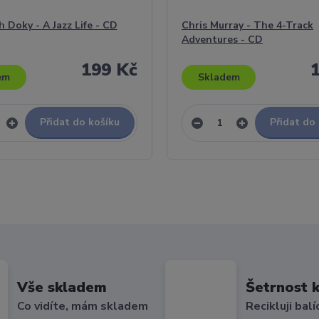
h Doky - A Jazz Life - CD
Chris Murray - The 4-Track
Adventures - CD
199 Kč
em
Skladem
Přidat do košíku
Přidat do
Vše skladem
Šetrnost k
Co vidíte, mám skladem
Recikluji balí