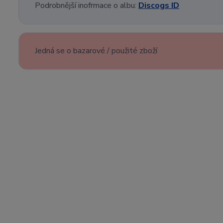
Podrobnější inofrmace o albu:
Discogs ID
Jedná se o bazarové / použité zboží