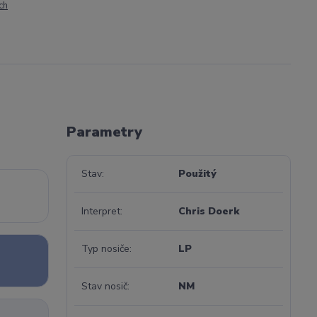
ch
Parametry
Stav
Použitý
Interpret
Chris Doerk
Typ nosiče
LP
Stav nosič
NM