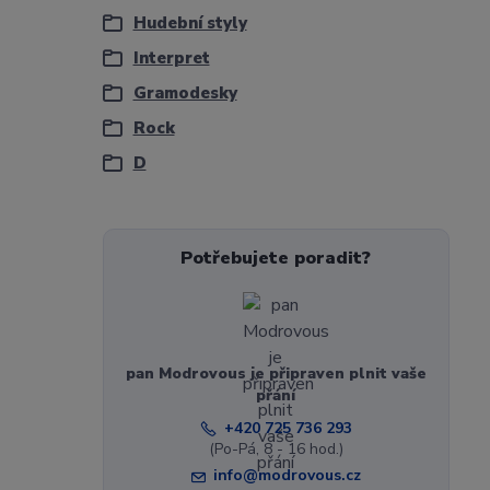
Hudební styly
Interpret
Gramodesky
Rock
D
Potřebujete poradit?
pan Modrovous je připraven plnit vaše
přání
+420 725 736 293
(Po-Pá, 8 - 16 hod.)
info@modrovous.cz