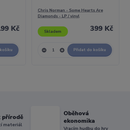
Chris Norman - Some Hearts Are
Diamonds - LP / vinyl
199 Kč
399 Kč
Skladem
 košíku
Přidat do košíku
Oběhová
 přírodě
ekonomika
cí materiál
Vracím hudbu do hry