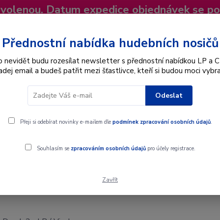
dovolenou. Datum expedice objednávek se p
niky
Nevíte si rady? Zavolejte.
+420 725
Více
Přednostní nabídka hudebních nosičů
o nevidět budu rozesílat newsletter s přednostní nabídkou LP a C
adej email a budeš patřit mezi šťastlivce, kteří si budou moci vybra
Hledat
Odeslat
Interpret
Karel Gott
Dárkové poukazy
Přeji si odebírat novinky e-mailem dle
podmínek zpracování osobních údajů
.
 Vinyl
Souhlasím se
zpracováním osobních údajů
pro účely registrace.
Zavřít
Vinyl