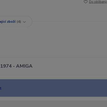
Do oblíbený
jící zboží
4
 - 1974 - AMIGA
e