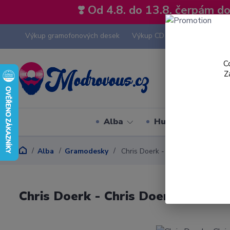
❣️ Od 4.8. do 13.8. čerpám 
Výkup gramofonových desek
Výkup CD
Výkup hi-fi tech
C
Z
Alba
Hudební styly
Alba
Gramodesky
Chris Doerk - Chris Doerk 2 - LP /
Chris Doerk - Chris Doerk 2 - LP / 