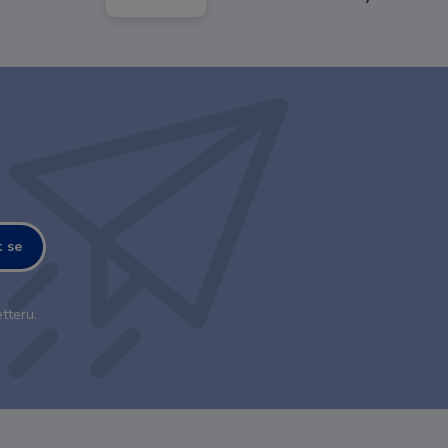
t se
tteru.