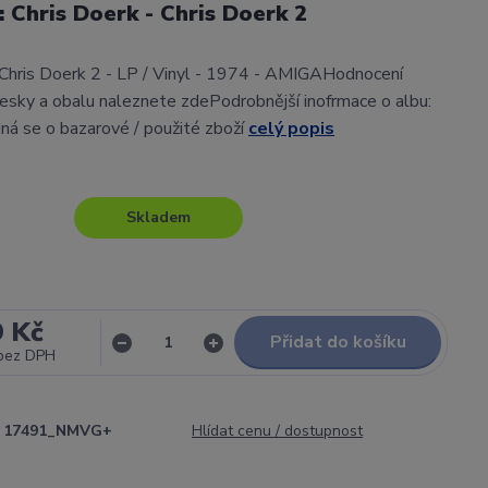
l: Chris Doerk - Chris Doerk 2
 Chris Doerk 2 - LP / Vinyl - 1974 - AMIGAHodnocení
sky a obalu naleznete zdePodrobnější inofrmace o albu:
ná se o bazarové / použité zboží
celý popis
Skladem
9 Kč
Přidat do košíku
bez DPH
17491_NMVG+
Hlídat cenu / dostupnost