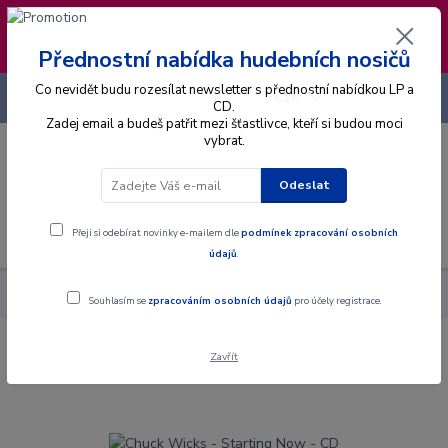
❣️ Od 4.8. do 13.8. čerpám dovolenou. Datum
expedice objednávek se posouvá na pátek
14.8.2026 🐋
Přednostní nabídka hudebních nosičů
Co nevidět budu rozesílat newsletter s přednostní nabídkou LP a
+420 725 736 293
CZK
(Po-Pá, 8 - 16 hod.)
CD.
Zadej email a budeš patřit mezi šťastlivce, kteří si budou moci
vybrat.
0
0 Kč
Odeslat
Menu
Přeji si odebírat novinky e-mailem dle
podmínek zpracování osobních
údajů
.
Alba
CD
Chuck Wicks - Starting Now - CD
Souhlasím se
zpracováním osobních údajů
pro účely registrace.
Zavřít
Chuck Wicks - Starting Now - CD