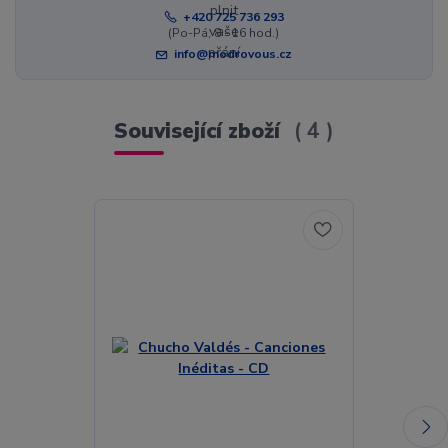
+420 725 736 293
(Po-Pá, 8 - 16 hod.)
info@modrovous.cz
Související zboží
4
Akce