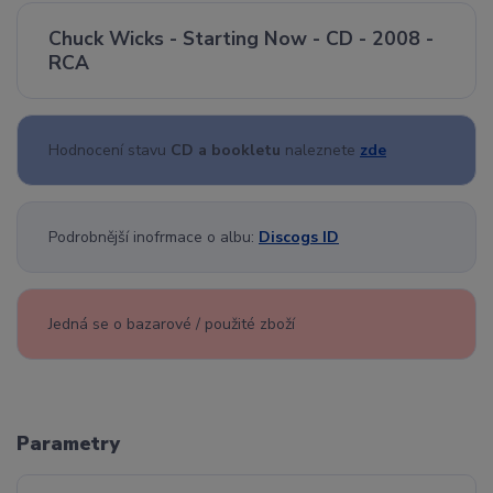
Chuck Wicks - Starting Now - CD - 2008 -
RCA
Hodnocení stavu
CD a bookletu
naleznete
zde
Podrobnější inofrmace o albu:
Discogs ID
Jedná se o bazarové / použité zboží
Parametry