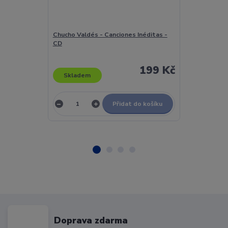
Chucho Valdés - Canciones Inéditas -
Chumi DJ - 10
CD
199 Kč
Skladem
Skladem
Přidat do košíku
Doprava zdarma