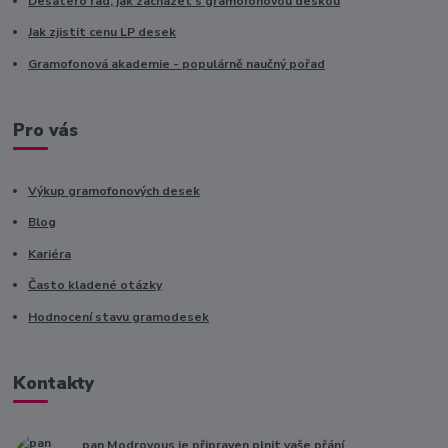
Desatero rad, jak zacházet s gramofonovou deskou
Jak zjistit cenu LP desek
Gramofonová akademie - populárně naučný pořad
Pro vás
Výkup gramofonových desek
Blog
Kariéra
Často kladené otázky
Hodnocení stavu gramodesek
Kontakty
pan Modrovous je připraven plnit vaše přání