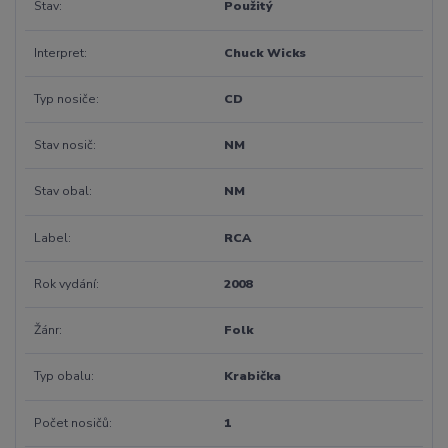
Stav
Použitý
Interpret
Chuck Wicks
Typ nosiče
CD
Stav nosič
NM
Stav obal
NM
Label
RCA
Rok vydání
2008
Žánr
Folk
Typ obalu
Krabička
Počet nosičů
1