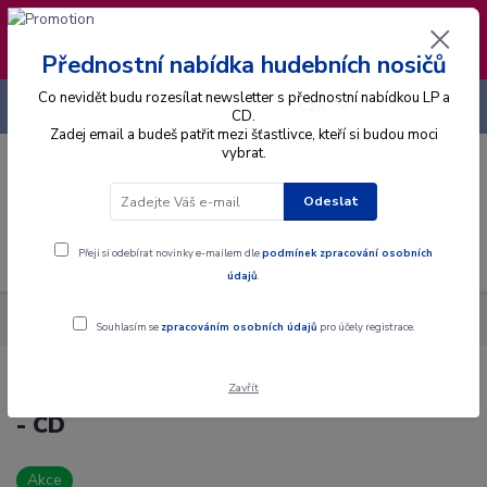
❣️ Od 4.8. do 13.8. čerpám dovolenou. Datum
expedice objednávek se posouvá na pátek
14.8.2026 🐋
Přednostní nabídka hudebních nosičů
Co nevidět budu rozesílat newsletter s přednostní nabídkou LP a
+420 725 736 293
CZK
(Po-Pá, 8 - 16 hod.)
CD.
Zadej email a budeš patřit mezi šťastlivce, kteří si budou moci
vybrat.
0
0 Kč
Odeslat
Menu
Přeji si odebírat novinky e-mailem dle
podmínek zpracování osobních
údajů
.
Alba
CD
Conflict - It's Time To See Who's Who - CD
Souhlasím se
zpracováním osobních údajů
pro účely registrace.
Zavřít
Conflict - It's Time To See Who's Who
- CD
Akce