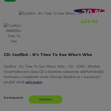
- 20 %
174 Kč
CD: Conflict - It's Time To See Who's Who
Conflict - It's Time To See Who's Who - CD - 2000 - Rhythm
VicarHodnocení stavu CD a bookletu naleznete zdePodrobnější
inofrmace o hudebním nosiči: Discogs IDJedná se o bazarové /
použité zboží
celý popis
Dostupnost
Skladem