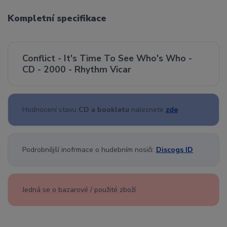
Kompletní specifikace
Conflict - It's Time To See Who's Who -
CD - 2000 - Rhythm Vicar
Hodnocení stavu
CD a bookletu
naleznete
zde
Podrobnější inofrmace o hudebním nosiči:
Discogs ID
Jedná se o bazarové / použité zboží