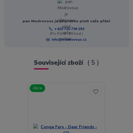
pan Modrovous je připraven plnit vaše přání
+420 725 736 293
(Po-Pá, 8 - 16 hod.)
info@modrovous.cz
Související zboží
5
Akce