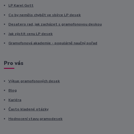
LP Karel Gott
Co by nemělo chybět ve sbírce LP desek
Desatero rad, jak zacházet s gramofonovou deskou
Jak zjistit cenu LP desek
Gramofonová akademie - populárně naučný pořad
Pro vás
Výkup gramofonových desek
Blog
Kariéra
Často kladené otázky
Hodnocení stavu gramodesek