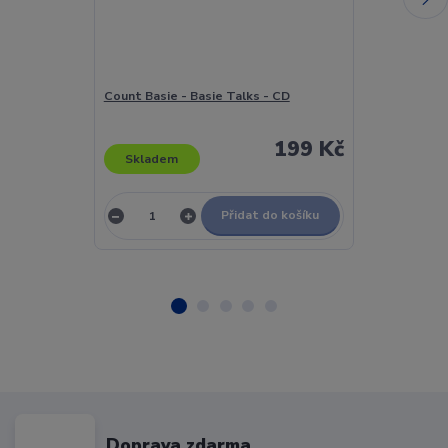
Count Basie - Basie Talks - CD
Count Basie - 
199 Kč
Skladem
Skladem
Přidat do košíku
Doprava zdarma