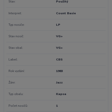
Stav
Použitý
Interpret
Count Basie
Typ nosiče
LP
Stav nosič
VG+
Stav obal
VG+
Label
CBS
Rok vydání
1983
Žánr
Jazz
Typ obalu
Kapsa
Počet nosičů
1