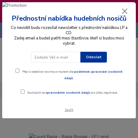
❣️ Od 4.8. do 13.8. čerpám dovolenou. Datum
expedice objednávek se posouvá na pátek
14.8.2026 🐋
Přednostní nabídka hudebních nosičů
Co nevidět budu rozesílat newsletter s přednostní nabídkou LP a
+420 725 736 293
CZK
(Po-Pá, 8 - 16 hod.)
CD.
Zadej email a budeš patřit mezi šťastlivce, kteří si budou moci
vybrat.
0
0 Kč
Odeslat
Menu
Přeji si odebírat novinky e-mailem dle
podmínek zpracování osobních
údajů
.
Alba
Gramodesky
Count Basie - Basie Boogie - LP / vinyl
Souhlasím se
zpracováním osobních údajů
pro účely registrace.
Zavřít
Count Basie - Basie Boogie - LP / vinyl