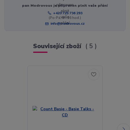
pan Modrovous je připraven plnit vaše přání
+420 725 736 293
(Po-Pá, 8 - 16 hod.)
info@modrovous.cz
Související zboží
5