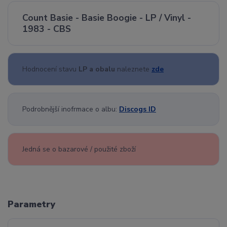
Count Basie - Basie Boogie - LP / Vinyl -
1983 - CBS
Hodnocení stavu
LP a obalu
naleznete
zde
Podrobnější inofrmace o albu:
Discogs ID
Jedná se o bazarové / použité zboží
Parametry