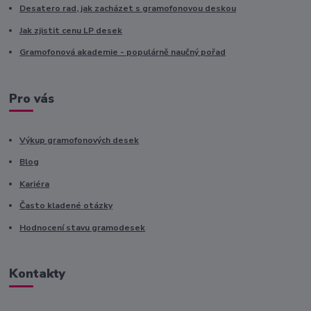
Desatero rad, jak zacházet s gramofonovou deskou
Jak zjistit cenu LP desek
Gramofonová akademie - populárně naučný pořad
Pro vás
Výkup gramofonových desek
Blog
Kariéra
Často kladené otázky
Hodnocení stavu gramodesek
Kontakty