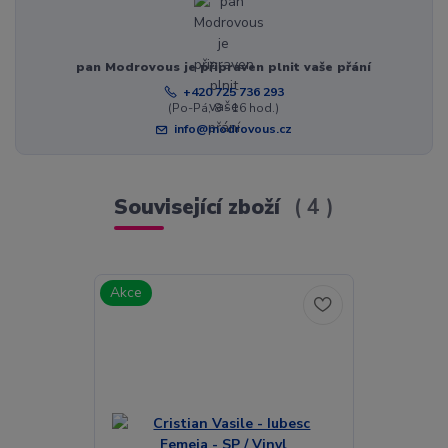
pan Modrovous je připraven plnit vaše přání
+420 725 736 293
(Po-Pá, 8 - 16 hod.)
info@modrovous.cz
Související zboží
4
Akce
Akce