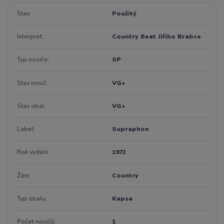
Stav
Použitý
Interpret
Country Beat Jiřího Brabce
Typ nosiče
SP
Stav nosič
VG+
Stav obal
VG+
Label
Supraphon
Rok vydání
1972
Žánr
Country
Typ obalu
Kapsa
Počet nosičů
1