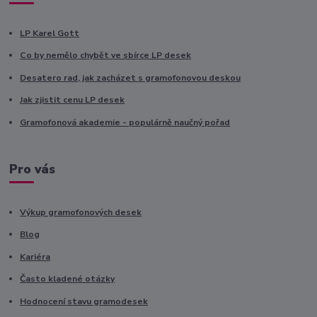
LP Karel Gott
Co by nemělo chybět ve sbírce LP desek
Desatero rad, jak zacházet s gramofonovou deskou
Jak zjistit cenu LP desek
Gramofonová akademie - populárně naučný pořad
Pro vás
Výkup gramofonových desek
Blog
Kariéra
Často kladené otázky
Hodnocení stavu gramodesek