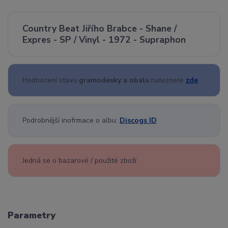
Country Beat Jiřího Brabce - Shane /
Expres - SP / Vinyl - 1972 - Supraphon
Hodnocení stavu
gramodesky a obalu
naleznete
zde
Podrobnější inofrmace o albu:
Discogs ID
Jedná se o bazarové / použité zboží
Parametry