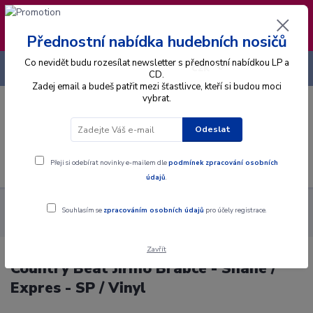
❣️ Od 4.8. do 13.8. čerpám dovolenou. Datum
expedice objednávek se posouvá na pátek
14.8.2026 🐋
Přednostní nabídka hudebních nosičů
Co nevidět budu rozesílat newsletter s přednostní nabídkou LP a
+420 725 736 293
CZK
(Po-Pá, 8 - 16 hod.)
CD.
Zadej email a budeš patřit mezi šťastlivce, kteří si budou moci
vybrat.
0
0 Kč
Odeslat
Menu
Přeji si odebírat novinky e-mailem dle
podmínek zpracování osobních
údajů
.
Alba
Gramodesky
Country Beat Jiřího Brabce - Shane /
Souhlasím se
zpracováním osobních údajů
pro účely registrace.
Expres - SP / Vinyl
Zavřít
Country Beat Jiřího Brabce - Shane /
Expres - SP / Vinyl