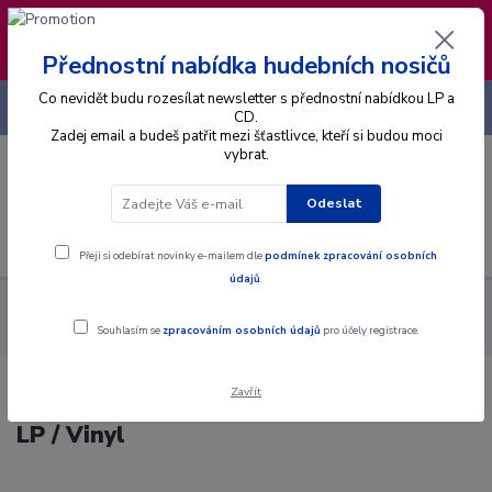
❣️ Od 4.8. do 13.8. čerpám dovolenou. Datum
expedice objednávek se posouvá na pátek
14.8.2026 🐋
Přednostní nabídka hudebních nosičů
Co nevidět budu rozesílat newsletter s přednostní nabídkou LP a
+420 725 736 293
CZK
(Po-Pá, 8 - 16 hod.)
CD.
Zadej email a budeš patřit mezi šťastlivce, kteří si budou moci
vybrat.
0
0 Kč
Odeslat
Menu
Přeji si odebírat novinky e-mailem dle
podmínek zpracování osobních
údajů
.
Alba
Gramodesky
Country Minstrels - Country Palace - LP /
Vinyl
Souhlasím se
zpracováním osobních údajů
pro účely registrace.
Zavřít
Country Minstrels - Country Palace -
LP / Vinyl