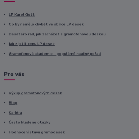
LP Karel Gott
Co by nemělo chybět ve sbírce LP desek
Desatero rad, jak zacházet s gramofonovou deskou
Jak zjistit cenu LP desek
Gramofonová akademie - populárně naučný pořad
Pro vás
Výkup gramofonových desek
Blog
Kariéra
Často kladené otázky
Hodnocení stavu gramodesek