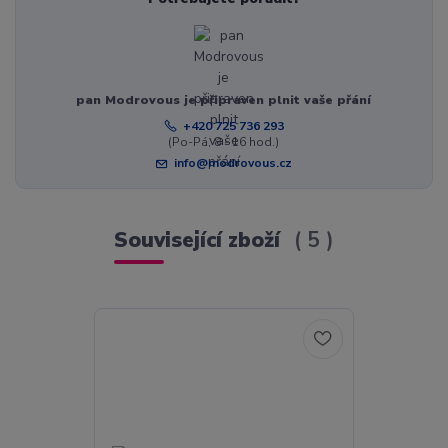
pan Modrovous je připraven plnit vaše přání
+420 725 736 293
(Po-Pá, 8 - 16 hod.)
info@modrovous.cz
Související zboží
5