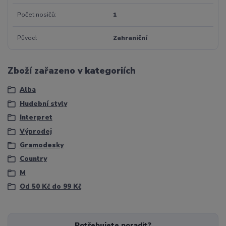
Počet nosičů
1
Původ
Zahraniční
Zboží zařazeno v kategoriích
Alba
Hudební styly
Interpret
Výprodej
Gramodesky
Country
M
Od 50 Kč do 99 Kč
Potřebujete poradit?