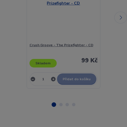
Crush Groove - The Prizefighter - CD
Cruzados - Aft
99 Kč
Skladem
Skladem
Přidat do košíku