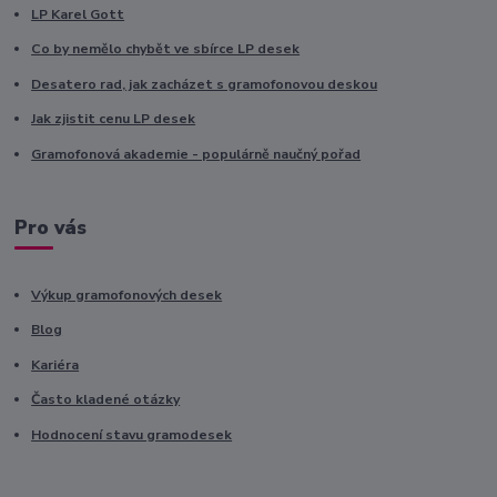
LP Karel Gott
Co by nemělo chybět ve sbírce LP desek
Desatero rad, jak zacházet s gramofonovou deskou
Jak zjistit cenu LP desek
Gramofonová akademie - populárně naučný pořad
Pro vás
Výkup gramofonových desek
Blog
Kariéra
Často kladené otázky
Hodnocení stavu gramodesek