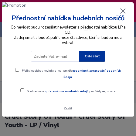
❣️ Od 4.8. do 13.8. čerpám dovolenou. Datum
expedice objednávek se posouvá na pátek
14.8.2026 🐋
Přednostní nabídka hudebních nosičů
Co nevidět budu rozesílat newsletter s přednostní nabídkou LP a
+420 725 736 293
CZK
(Po-Pá, 8 - 16 hod.)
CD.
Zadej email a budeš patřit mezi šťastlivce, kteří si budou moci
vybrat.
0
0 Kč
Odeslat
Menu
Přeji si odebírat novinky e-mailem dle
podmínek zpracování osobních
údajů
.
Alba
Gramodesky
Cruel Story Of Youth - Cruel Story Of Youth
Souhlasím se
zpracováním osobních údajů
pro účely registrace.
- LP / Vinyl
Zavřít
Cruel Story Of Youth - Cruel Story Of
Youth - LP / Vinyl