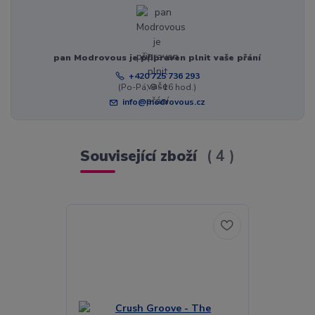
pan Modrovous je připraven plnit vaše přání
+420 725 736 293
(Po-Pá, 8 - 16 hod.)
info@modrovous.cz
Související zboží
4