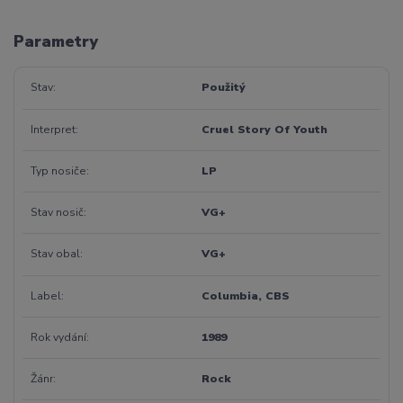
Parametry
Stav
Použitý
Interpret
Cruel Story Of Youth
Typ nosiče
LP
Stav nosič
VG+
Stav obal
VG+
Label
Columbia, CBS
Rok vydání
1989
Žánr
Rock