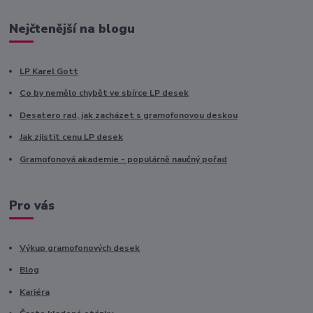
Nejčtenější na blogu
LP Karel Gott
Co by nemělo chybět ve sbírce LP desek
Desatero rad, jak zacházet s gramofonovou deskou
Jak zjistit cenu LP desek
Gramofonová akademie - populárně naučný pořad
Pro vás
Výkup gramofonových desek
Blog
Kariéra