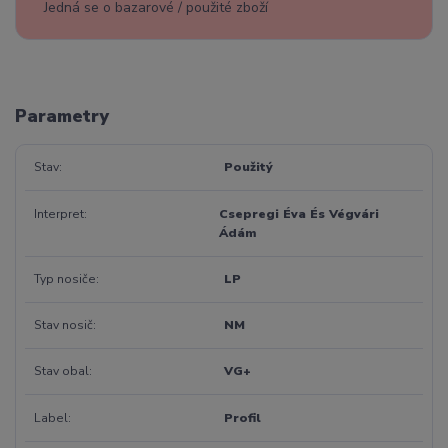
Jedná se o bazarové / použité zboží
Parametry
Stav
Použitý
Interpret
Csepregi Éva És Végvári
Ádám
Typ nosiče
LP
Stav nosič
NM
Stav obal
VG+
Label
Profil