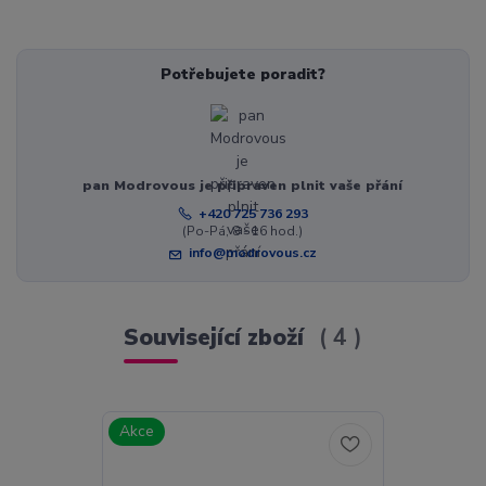
Potřebujete poradit?
pan Modrovous je připraven plnit vaše přání
+420 725 736 293
(Po-Pá, 8 - 16 hod.)
info@modrovous.cz
Související zboží
4
Akce