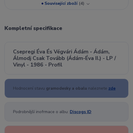
Související zboží
4
Kompletní specifikace
Csepregi Éva És Végvári Ádám - Ádám,
Álmodj Csak Tovább (Ádám-Éva II.) - LP /
Vinyl - 1986 - Profil
Hodnocení stavu
gramodesky a obalu
naleznete
zde
Podrobnější inofrmace o albu:
Discogs ID