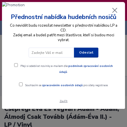
❣️ Od 4.8. do 13.8. čerpám dovolenou. Datum
expedice objednávek se posouvá na pátek
14.8.2026 🐋
Přednostní nabídka hudebních nosičů
Co nevidět budu rozesílat newsletter s přednostní nabídkou LP a
+420 725 736 293
CZK
(Po-Pá, 8 - 16 hod.)
CD.
Zadej email a budeš patřit mezi šťastlivce, kteří si budou moci
vybrat.
0
0 Kč
Odeslat
Menu
Přeji si odebírat novinky e-mailem dle
podmínek zpracování osobních
údajů
.
Alba
Gramodesky
Csepregi Éva És Végvári Ádám - Ádám,
Souhlasím se
zpracováním osobních údajů
pro účely registrace.
Álmodj Csak Tovább (Ádám-Éva II.) - LP / Vinyl
Zavřít
Csepregi Éva És Végvári Ádám - Ádám,
Álmodj Csak Tovább (Ádám-Éva II.) -
LP / Vinyl