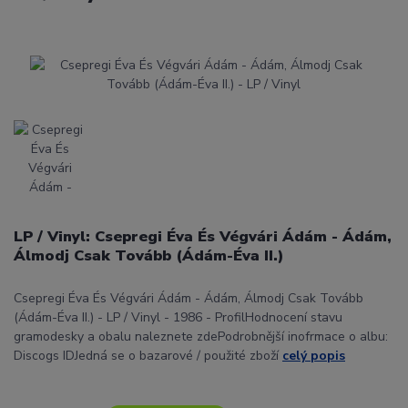
LP / Vinyl: Csepregi Éva És Végvári Ádám - Ádám,
Álmodj Csak Tovább (Ádám-Éva II.)
Csepregi Éva És Végvári Ádám - Ádám, Álmodj Csak Tovább
(Ádám-Éva II.) - LP / Vinyl - 1986 - ProfilHodnocení stavu
gramodesky a obalu naleznete zdePodrobnější inofrmace o albu:
Discogs IDJedná se o bazarové / použité zboží
celý popis