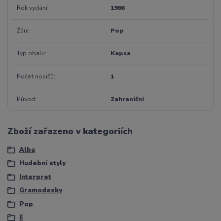
Rok vydání
1986
Žánr
Pop
Typ obalu
Kapsa
Počet nosičů
1
Původ
Zahraniční
Zboží zařazeno v kategoriích
Alba
Hudební styly
Interpret
Gramodesky
Pop
E