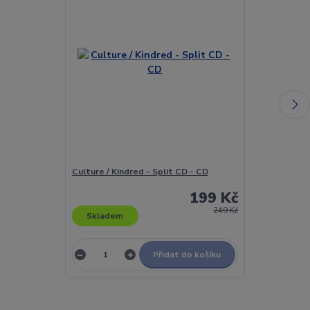
Culture / Kindred - Split CD - CD
Culture Club 
Vinyl
199 Kč
249 Kč
Skladem
Skladem
Přidat do košíku