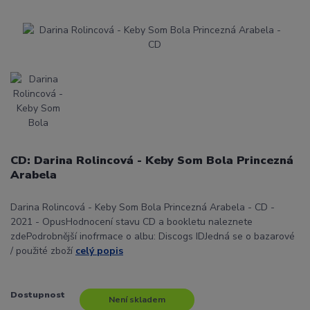
CD: Darina Rolincová - Keby Som Bola Princezná
Arabela
Darina Rolincová - Keby Som Bola Princezná Arabela - CD -
2021 - OpusHodnocení stavu CD a bookletu naleznete
zdePodrobnější inofrmace o albu: Discogs IDJedná se o bazarové
/ použité zboží
celý popis
Dostupnost
Není skladem