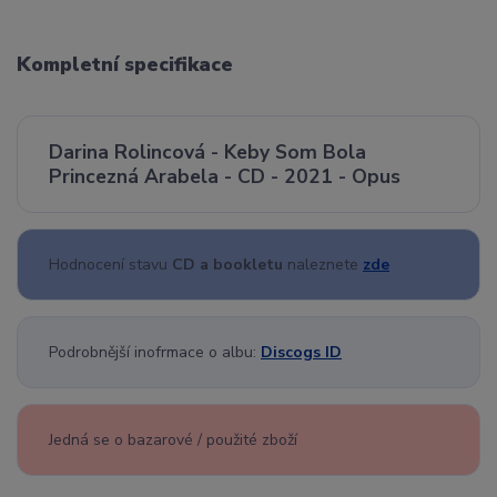
Kompletní specifikace
Darina Rolincová - Keby Som Bola
Princezná Arabela - CD - 2021 - Opus
Hodnocení stavu
CD a bookletu
naleznete
zde
Podrobnější inofrmace o albu:
Discogs ID
Jedná se o bazarové / použité zboží