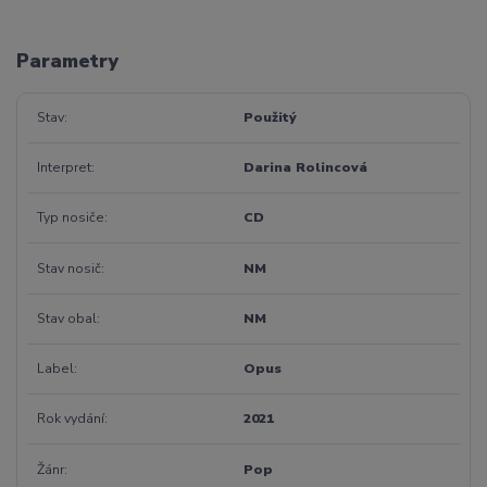
Parametry
Stav
Použitý
Interpret
Darina Rolincová
Typ nosiče
CD
Stav nosič
NM
Stav obal
NM
Label
Opus
Rok vydání
2021
Žánr
Pop