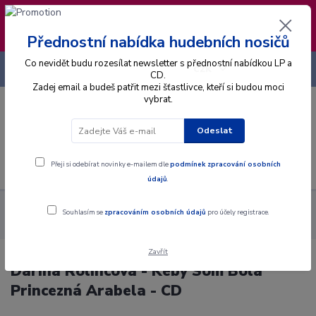
❣️ Od 4.8. do 13.8. čerpám dovolenou. Datum
expedice objednávek se posouvá na pátek
14.8.2026 🐋
Přednostní nabídka hudebních nosičů
Co nevidět budu rozesílat newsletter s přednostní nabídkou LP a
+420 725 736 293
CZK
(Po-Pá, 8 - 16 hod.)
CD.
Zadej email a budeš patřit mezi šťastlivce, kteří si budou moci
vybrat.
0
0 Kč
Odeslat
Menu
Přeji si odebírat novinky e-mailem dle
podmínek zpracování osobních
údajů
.
Alba
CD
Darina Rolincová - Keby Som Bola Princezná
Souhlasím se
zpracováním osobních údajů
pro účely registrace.
Arabela - CD
Zavřít
Darina Rolincová - Keby Som Bola
Princezná Arabela - CD