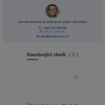
pan Modrovous je připraven plnit vaše přání
+420 725 736 293
(Po-Pá, 8 - 16 hod.)
info@modrovous.cz
Související zboží
3
Akce