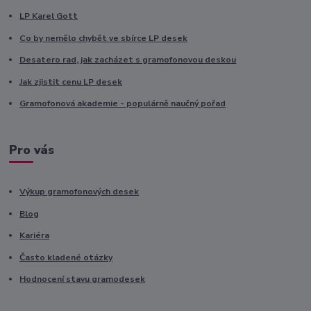
LP Karel Gott
Co by nemělo chybět ve sbírce LP desek
Desatero rad, jak zacházet s gramofonovou deskou
Jak zjistit cenu LP desek
Gramofonová akademie - populárně naučný pořad
Pro vás
Výkup gramofonových desek
Blog
Kariéra
Často kladené otázky
Hodnocení stavu gramodesek