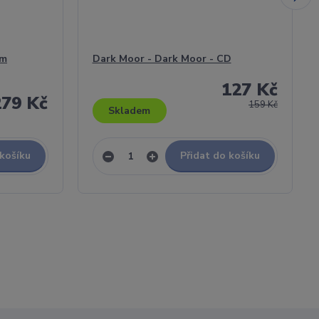
om
Dark Moor - Dark Moor - CD
127 Kč
279 Kč
159 Kč
Skladem
 košíku
Přidat do košíku