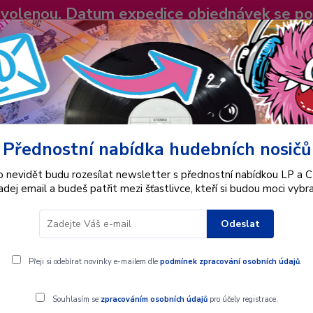
dovolenou. Datum expedice objednávek se p
niky
Nevíte si rady? Zavolejte.
+420 725
Více
Hledat
Přednostní nabídka hudebních nosičů
Interpret
Karel Gott
Dárkové poukazy
o nevidět budu rozesílat newsletter s přednostní nabídkou LP a C
adej email a budeš patřit mezi šťastlivce, kteří si budou moci vybra
Odeslat
66 - CD
Přeji si odebírat novinky e-mailem dle
podmínek zpracování osobních údajů
.
Souhlasím se
zpracováním osobních údajů
pro účely registrace.