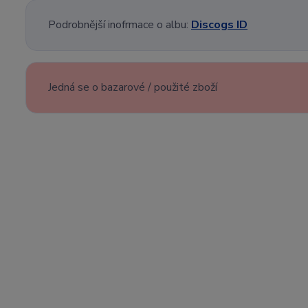
Podrobnější inofrmace o albu:
Discogs ID
Jedná se o bazarové / použité zboží