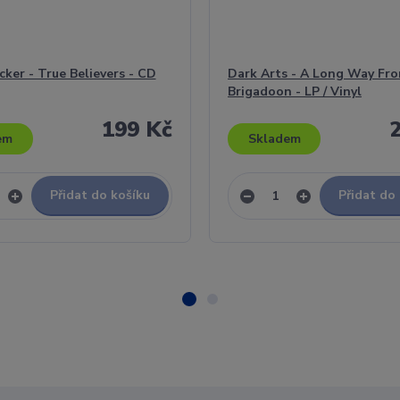
cker - True Believers - CD
Dark Arts - A Long Way Fr
Brigadoon - LP / Vinyl
199 Kč
em
Skladem
Přidat do košíku
Přidat do