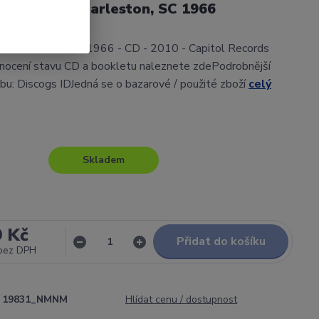
s Rucker - Charleston, SC 1966
 - Charleston, SC 1966 - CD - 2010 - Capitol Records
nocení stavu CD a bookletu naleznete zdePodrobnější
lbu: Discogs IDJedná se o bazarové / použité zboží
celý
Skladem
9 Kč
Přidat do košíku
bez DPH
19831_NMNM
Hlídat cenu / dostupnost