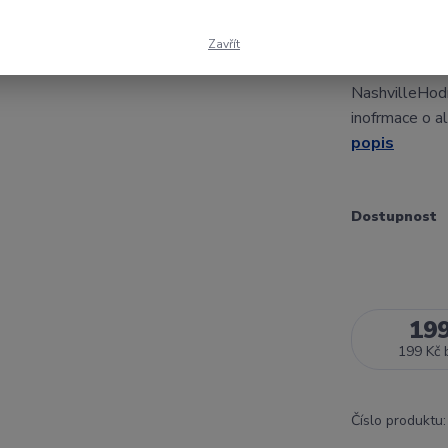
CD: Dariu
Zavřít
Darius Rucker
NashvilleHod
inofrmace o a
popis
Dostupnost
19
199 Kč
Číslo produktu: