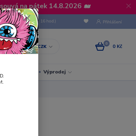
osouvá na pátek 14.8.2026 🐋
 736 293
(Po-Pá, 8 - 16 hod.)
Přihlášení
0
0 Kč
CZK
Obaly
Výprodej
D.
t.