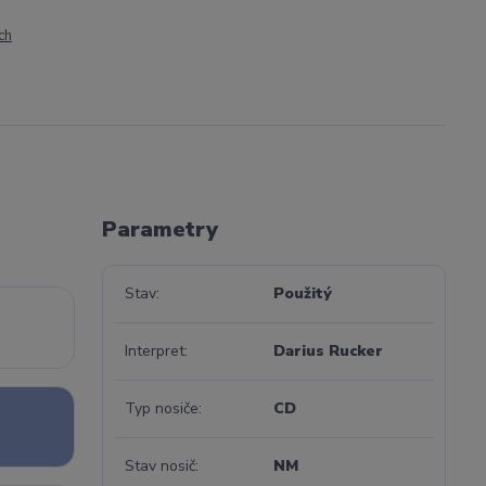
ch
Parametry
Stav
Použitý
Interpret
Darius Rucker
Typ nosiče
CD
Stav nosič
NM