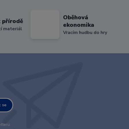
Oběhová
 přírodě
ekonomika
cí materiál
Vracím hudbu do hry
t se
tteru.