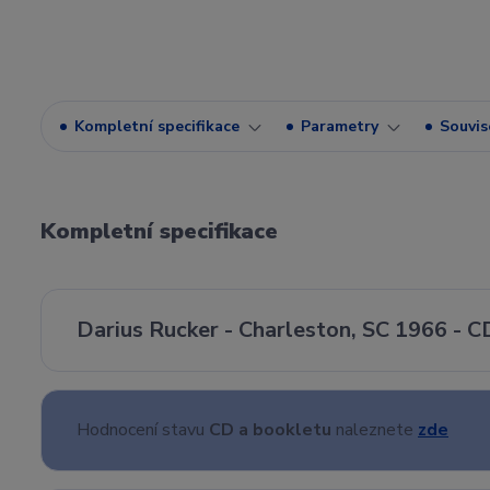
Kompletní specifikace
Parametry
Souvise
Kompletní specifikace
Darius Rucker - Charleston, SC 1966 - C
Hodnocení stavu
CD a bookletu
naleznete
zde