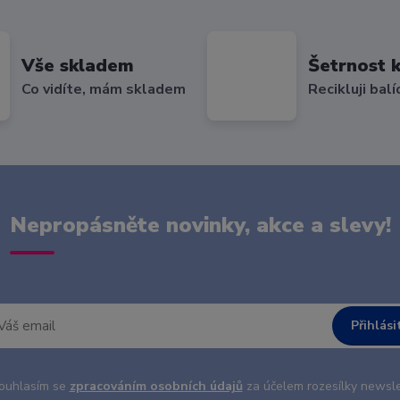
Vše skladem
Šetrnost k
Co vidíte, mám skladem
Recikluji balí
Nepropásněte novinky, akce a slevy!
Přihlási
uhlasím se
zpracováním osobních údajů
za účelem rozesílky newsle