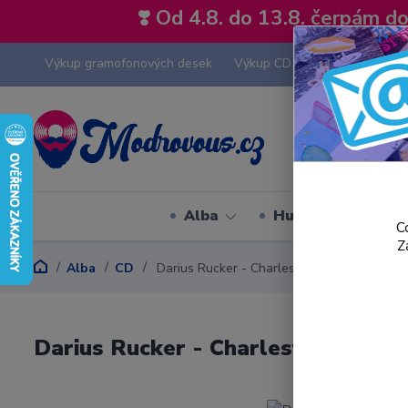
❣️ Od 4.8. do 13.8. čerpám 
Výkup gramofonových desek
Výkup CD
Výkup hi-fi tech
Alba
Hudební styly
C
Z
Alba
CD
Darius Rucker - Charleston, SC 1966 - CD
Darius Rucker - Charleston, SC 19