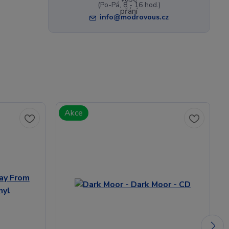
(Po-Pá, 8 - 16 hod.)
info@modrovous.cz
Akce