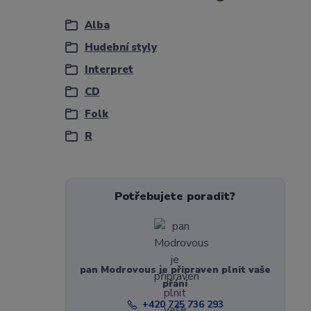
Alba
Hudební styly
Interpret
CD
Folk
R
Potřebujete poradit?
pan Modrovous je připraven plnit vaše
přání
+420 725 736 293