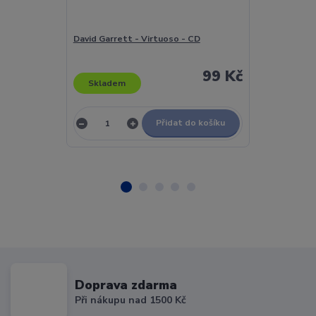
David Garrett - Virtuoso - CD
David Gray - 
CD
99 Kč
Skladem
Skladem
Přidat do košíku
Doprava zdarma
Při nákupu nad 1500 Kč