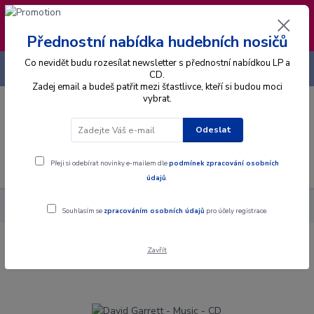
❣️ Od 4.8. do 13.8. čerpám dovolenou. Datum
expedice objednávek se posouvá na pátek
14.8.2026 🐋
Přednostní nabídka hudebních nosičů
Co nevidět budu rozesílat newsletter s přednostní nabídkou LP a
+420 725 736 293
CZK
(Po-Pá, 8 - 16 hod.)
CD.
Zadej email a budeš patřit mezi šťastlivce, kteří si budou moci
vybrat.
0
0 Kč
Odeslat
Menu
Přeji si odebírat novinky e-mailem dle
podmínek zpracování osobních
údajů
.
Alba
CD
David Garrett - Music - CD
Souhlasím se
zpracováním osobních údajů
pro účely registrace.
Zavřít
David Garrett - Music - CD