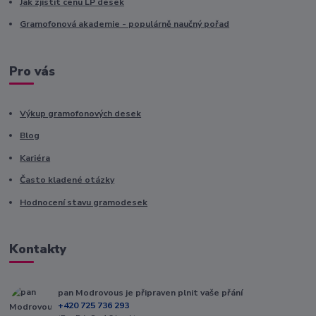
Jak zjistit cenu LP desek
Gramofonová akademie - populárně naučný pořad
Pro vás
Výkup gramofonových desek
Blog
Kariéra
Často kladené otázky
Hodnocení stavu gramodesek
Kontakty
pan Modrovous je připraven plnit vaše přání
+420 725 736 293