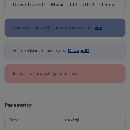
David Garrett - Music - CD - 2012 - Decca
Hodnocení stavu
CD a bookletu
naleznete
zde
Podrobnější inofrmace o albu:
Discogs ID
Jedná se o bazarové / použité zboží
Parametry
Stav
Použitý