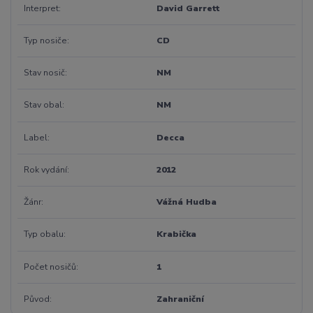
Interpret
David Garrett
Typ nosiče
CD
Stav nosič
NM
Stav obal
NM
Label
Decca
Rok vydání
2012
Žánr
Vážná Hudba
Typ obalu
Krabička
Počet nosičů
1
Původ
Zahraniční