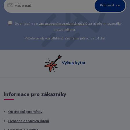
Přihlásit se
Souhlasím se
zpracováním osobních údajů
za účelem rozesílky
newsletteru.
Můžete se kdykoli odhlásit. Zasíláme jednou za 14 dní.
Výkup kytar
Informace pro zákazníky
Obchodní podmínky
Ochrana osobních údajů