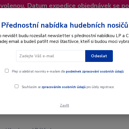
dovolenou. Datum expedice objednávek se p
niky
Nevíte si rady? Zavolejte.
+420 725
Více
Přednostní nabídka hudebních nosičů
o nevidět budu rozesílat newsletter s přednostní nabídkou LP a C
adej email a budeš patřit mezi šťastlivce, kteří si budou moci vybra
Hledat
Odeslat
Interpret
Karel Gott
Dárkové poukazy
Přeji si odebírat novinky e-mailem dle
podmínek zpracování osobních údajů
.
ve - LP / Vinyl
Souhlasím se
zpracováním osobních údajů
pro účely registrace.
Zavřít
e - LP / Vinyl