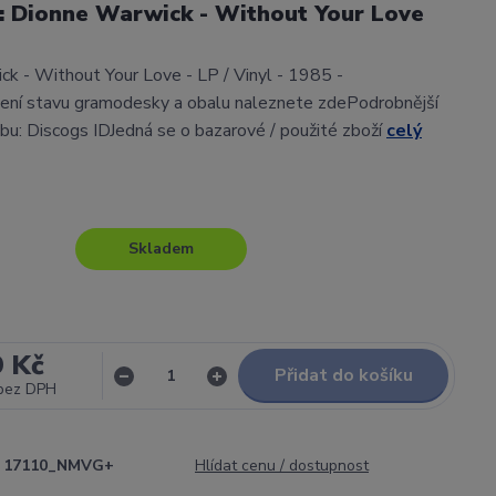
l: Dionne Warwick - Without Your Love
k - Without Your Love - LP / Vinyl - 1985 -
ení stavu gramodesky a obalu naleznete zdePodrobnější
lbu: Discogs IDJedná se o bazarové / použité zboží
celý
Skladem
9 Kč
Přidat do košíku
bez DPH
17110_NMVG+
Hlídat cenu / dostupnost