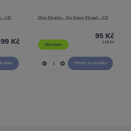
s - CD
Dire Straits - On Every Street - CD
95 Kč
399 Kč
119 Kč
Skladem
 košíku
Přidat do košíku