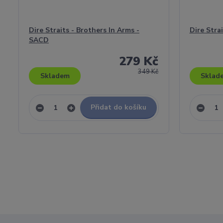
Dire Straits - Brothers In Arms -
Dire Stra
SACD
279 Kč
349 Kč
Skladem
Sklad
Přidat do košíku