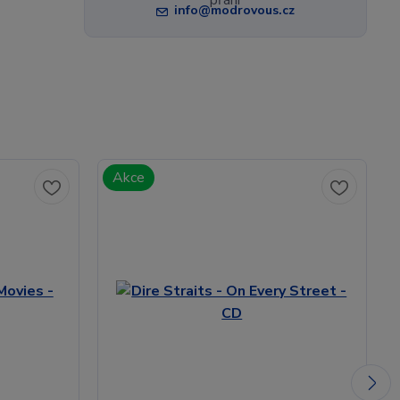
info@modrovous.cz
Akce