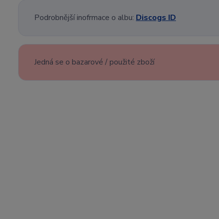
Podrobnější inofrmace o albu:
Discogs ID
Jedná se o bazarové / použité zboží