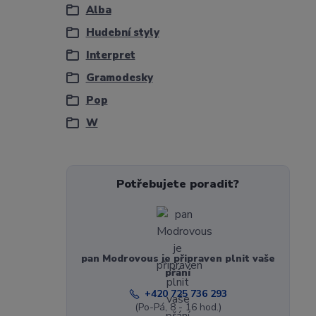
Alba
Hudební styly
Interpret
Gramodesky
Pop
W
Potřebujete poradit?
pan Modrovous je připraven plnit vaše
přání
+420 725 736 293
(Po-Pá, 8 - 16 hod.)