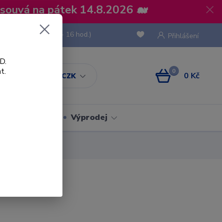
osouvá na pátek 14.8.2026 🐋
 736 293
(Po-Pá, 8 - 16 hod.)
Přihlášení
D.
t.
0
0 Kč
CZK
Obaly
Výprodej