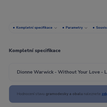
Kompletní specifikace
Parametry
Souvise
Kompletní specifikace
Dionne Warwick - Without Your Love - LP
Hodnocení stavu
gramodesky a obalu
naleznete
zd