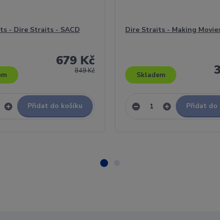
its - Dire Straits - SACD
Dire Straits - Making Movie
679 Kč
849 Kč
em
Skladem
Přidat do košíku
Přidat do