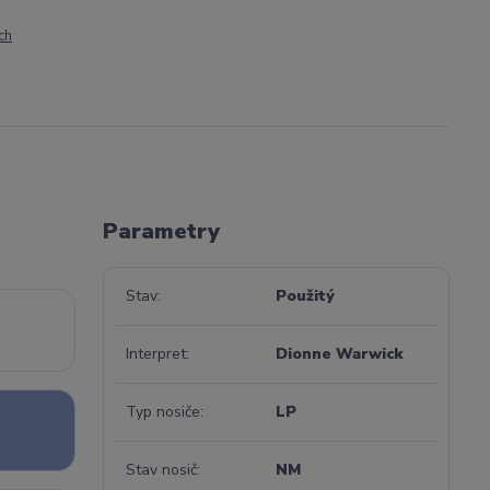
ch
Parametry
Stav
Použitý
Interpret
Dionne Warwick
Typ nosiče
LP
Stav nosič
NM