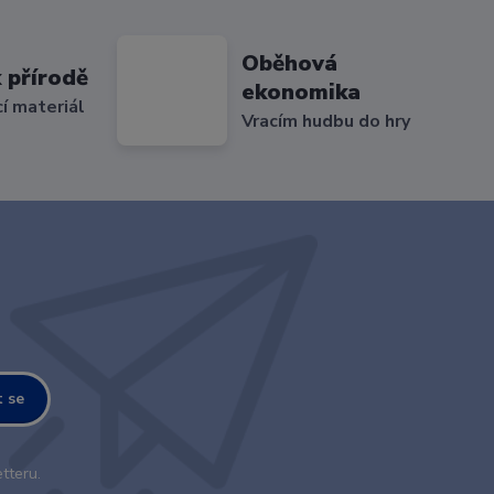
Oběhová
 přírodě
ekonomika
cí materiál
Vracím hudbu do hry
t se
tteru.