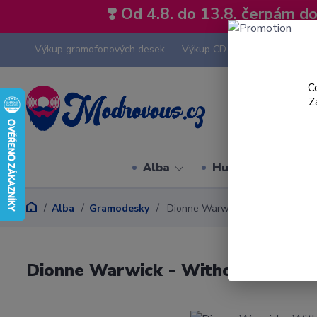
❣️ Od 4.8. do 13.8. čerpám 
Výkup gramofonových desek
Výkup CD
Výkup hi-fi tech
C
Z
Alba
Hudební styly
Alba
Gramodesky
Dionne Warwick - Without Your Lo
Dionne Warwick - Without Your Lov