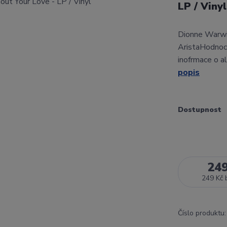
LP / Viny
Dionne Warwic
AristaHodnoc
inofrmace o a
popis
Dostupnost
24
249 Kč
Číslo produktu: