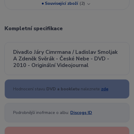
Související zboží
2
Kompletní specifikace
Divadlo Járy Cimrmana / Ladislav Smoljak
A Zdeněk Svěrák - České Nebe - DVD -
2010 - Originální Videojournal
Hodnocení stavu
DVD a bookletu
naleznete
zde
Podrobnější inofrmace o albu:
Discogs ID