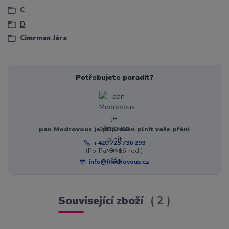
C
D
Cimrman Jára
Potřebujete poradit?
pan Modrovous je připraven plnit vaše přání
+420 725 736 293
(Po-Pá, 8 - 16 hod.)
info@modrovous.cz
Související zboží
2