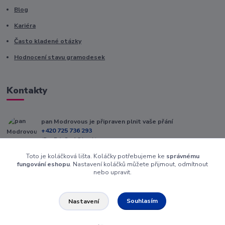
Blog
Kariéra
Často kladené otázky
Hodnocení stavu gramodesek
Kontakty
pan Modrovous je připraven plnit vaše přání
+420 725 736 293
(Po-Pá, 8 - 16 hod.)
Toto je koláčková lišta. Koláčky potřebujeme ke
správnému
info@modrovous.cz
fungování eshopu
. Nastavení koláčků můžete přijmout, odmítnout
nebo upravit.
Souhlasím
Nastavení