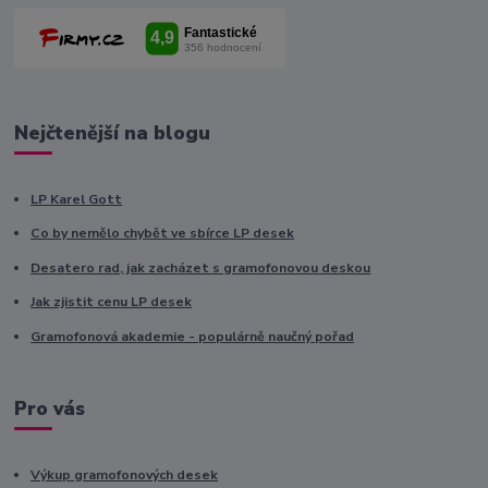
Nejčtenější na blogu
LP Karel Gott
Co by nemělo chybět ve sbírce LP desek
Desatero rad, jak zacházet s gramofonovou deskou
Jak zjistit cenu LP desek
Gramofonová akademie - populárně naučný pořad
Pro vás
Výkup gramofonových desek