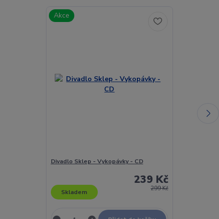
Akce
Divadlo Sklep - Vykopávky - CD
Divinyls - What
239 Kč
299 Kč
Skladem
Skladem