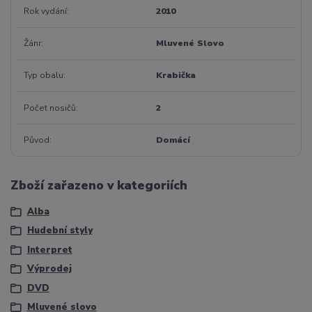
Rok vydání
2010
Žánr
Mluvené Slovo
Typ obalu
Krabička
Počet nosičů
2
Původ
Domácí
Zboží zařazeno v kategoriích
Alba
Hudební styly
Interpret
Výprodej
DVD
Mluvené slovo