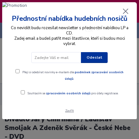
❣️ Od 4.8. do 13.8. čerpám dovolenou. Datum
expedice objednávek se posouvá na pátek
14.8.2026 🐋
Přednostní nabídka hudebních nosičů
Co nevidět budu rozesílat newsletter s přednostní nabídkou LP a
+420 725 736 293
CZK
(Po-Pá, 8 - 16 hod.)
CD.
Zadej email a budeš patřit mezi šťastlivce, kteří si budou moci
vybrat.
0
0 Kč
Odeslat
Menu
Přeji si odebírat novinky e-mailem dle
podmínek zpracování osobních
údajů
.
Alba
DVD
Divadlo Járy Cimrmana / Ladislav Smoljak A
Souhlasím se
zpracováním osobních údajů
pro účely registrace.
Zdeněk Svěrák - České Nebe - DVD
Zavřít
Divadlo Járy Cimrmana / Ladislav
Smoljak A Zdeněk Svěrák - České Nebe
- DVD