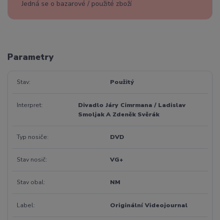
Jedná se o bazarové / použité zboží
Parametry
Stav
Použitý
Interpret
Divadlo Járy Cimrmana / Ladislav
Smoljak A Zdeněk Svěrák
Typ nosiče
DVD
Stav nosič
VG+
Stav obal
NM
Label
Originální Videojournal